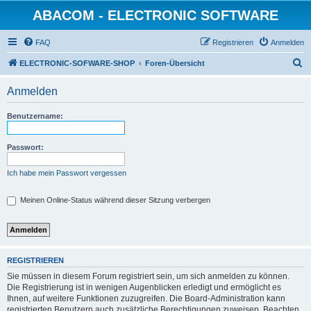
ABACOM - ELECTRONIC SOFTWARE
FAQ
Registrieren
Anmelden
S
ELECTRONIC-SOFWARE-SHOP
Foren-Übersicht
u
Anmelden
c
h
Benutzername:
e
Passwort:
Ich habe mein Passwort vergessen
Meinen Online-Status während dieser Sitzung verbergen
REGISTRIEREN
Sie müssen in diesem Forum registriert sein, um sich anmelden zu können.
Die Registrierung ist in wenigen Augenblicken erledigt und ermöglicht es
Ihnen, auf weitere Funktionen zuzugreifen. Die Board-Administration kann
registrierten Benutzern auch zusätzliche Berechtigungen zuweisen. Beachten