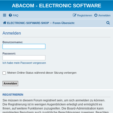
ABACOM - ELECTRONIC SOFTWARE
FAQ
Registrieren
Anmelden
S
ELECTRONIC-SOFWARE-SHOP
Foren-Übersicht
u
Anmelden
c
h
Benutzername:
e
Passwort:
Ich habe mein Passwort vergessen
Meinen Online-Status während dieser Sitzung verbergen
REGISTRIEREN
Sie müssen in diesem Forum registriert sein, um sich anmelden zu können.
Die Registrierung ist in wenigen Augenblicken erledigt und ermöglicht es
Ihnen, auf weitere Funktionen zuzugreifen. Die Board-Administration kann
registrierten Benutzern auch zusätzliche Berechtigungen zuweisen. Beachten