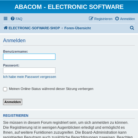
ABACOM - ELECTRONIC SOFTWARE
FAQ
Registrieren
Anmelden
S
ELECTRONIC-SOFWARE-SHOP
Foren-Übersicht
u
Anmelden
c
h
Benutzername:
e
Passwort:
Ich habe mein Passwort vergessen
Meinen Online-Status während dieser Sitzung verbergen
REGISTRIEREN
Sie müssen in diesem Forum registriert sein, um sich anmelden zu können.
Die Registrierung ist in wenigen Augenblicken erledigt und ermöglicht es
Ihnen, auf weitere Funktionen zuzugreifen. Die Board-Administration kann
registrierten Benutzern auch zusätzliche Berechtigungen zuweisen. Beachten