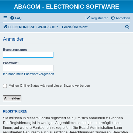
ABACOM - ELECTRONIC SOFTWARE
FAQ
Registrieren
Anmelden
S
ELECTRONIC-SOFWARE-SHOP
Foren-Übersicht
u
Anmelden
c
h
Benutzername:
e
Passwort:
Ich habe mein Passwort vergessen
Meinen Online-Status während dieser Sitzung verbergen
REGISTRIEREN
Sie müssen in diesem Forum registriert sein, um sich anmelden zu können.
Die Registrierung ist in wenigen Augenblicken erledigt und ermöglicht es
Ihnen, auf weitere Funktionen zuzugreifen. Die Board-Administration kann
registrierten Benutzern auch zusätzliche Berechtigungen zuweisen. Beachten