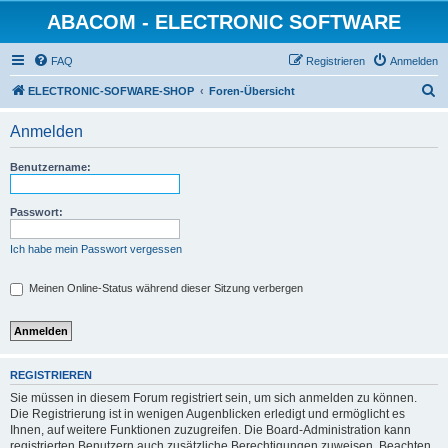
ABACOM - ELECTRONIC SOFTWARE
FAQ
Registrieren
Anmelden
S
ELECTRONIC-SOFWARE-SHOP
Foren-Übersicht
u
Anmelden
c
h
Benutzername:
e
Passwort:
Ich habe mein Passwort vergessen
Meinen Online-Status während dieser Sitzung verbergen
REGISTRIEREN
Sie müssen in diesem Forum registriert sein, um sich anmelden zu können.
Die Registrierung ist in wenigen Augenblicken erledigt und ermöglicht es
Ihnen, auf weitere Funktionen zuzugreifen. Die Board-Administration kann
registrierten Benutzern auch zusätzliche Berechtigungen zuweisen. Beachten