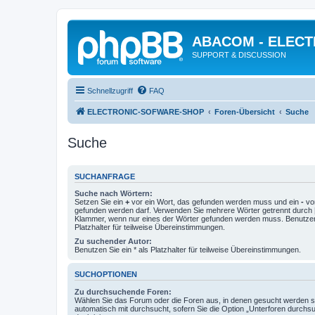
ABACOM - ELEC
SUPPORT & DISCUSSION
Schnellzugriff
FAQ
ELECTRONIC-SOFWARE-SHOP
Foren-Übersicht
Suche
Suche
SUCHANFRAGE
Suche nach Wörtern:
Setzen Sie ein
+
vor ein Wort, das gefunden werden muss und ein
-
vor
gefunden werden darf. Verwenden Sie mehrere Wörter getrennt durch
Klammer, wenn nur eines der Wörter gefunden werden muss. Benutzen 
Platzhalter für teilweise Übereinstimmungen.
Zu suchender Autor:
Benutzen Sie ein * als Platzhalter für teilweise Übereinstimmungen.
SUCHOPTIONEN
Zu durchsuchende Foren:
Wählen Sie das Forum oder die Foren aus, in denen gesucht werden so
automatisch mit durchsucht, sofern Sie die Option „Unterforen durchs