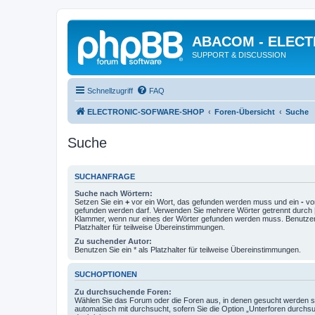
ABACOM - ELEC
SUPPORT & DISCUSSION
Schnellzugriff
FAQ
ELECTRONIC-SOFWARE-SHOP
Foren-Übersicht
Suche
Suche
SUCHANFRAGE
Suche nach Wörtern:
Setzen Sie ein
+
vor ein Wort, das gefunden werden muss und ein
-
vor
gefunden werden darf. Verwenden Sie mehrere Wörter getrennt durch
Klammer, wenn nur eines der Wörter gefunden werden muss. Benutzen 
Platzhalter für teilweise Übereinstimmungen.
Zu suchender Autor:
Benutzen Sie ein * als Platzhalter für teilweise Übereinstimmungen.
SUCHOPTIONEN
Zu durchsuchende Foren:
Wählen Sie das Forum oder die Foren aus, in denen gesucht werden so
automatisch mit durchsucht, sofern Sie die Option „Unterforen durchs