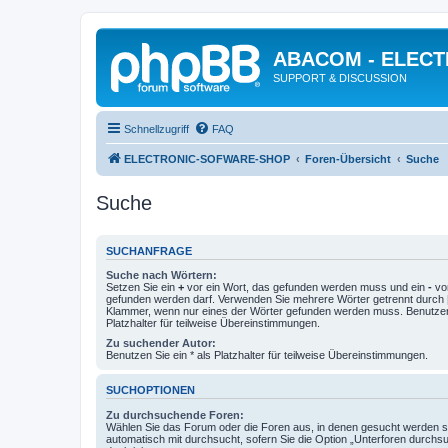
ABACOM - ELEC
SUPPORT & DISCUSSION
Schnellzugriff
FAQ
ELECTRONIC-SOFWARE-SHOP
Foren-Übersicht
Suche
Suche
SUCHANFRAGE
Suche nach Wörtern:
Setzen Sie ein
+
vor ein Wort, das gefunden werden muss und ein
-
vor
gefunden werden darf. Verwenden Sie mehrere Wörter getrennt durch
Klammer, wenn nur eines der Wörter gefunden werden muss. Benutzen 
Platzhalter für teilweise Übereinstimmungen.
Zu suchender Autor:
Benutzen Sie ein * als Platzhalter für teilweise Übereinstimmungen.
SUCHOPTIONEN
Zu durchsuchende Foren:
Wählen Sie das Forum oder die Foren aus, in denen gesucht werden so
automatisch mit durchsucht, sofern Sie die Option „Unterforen durchs