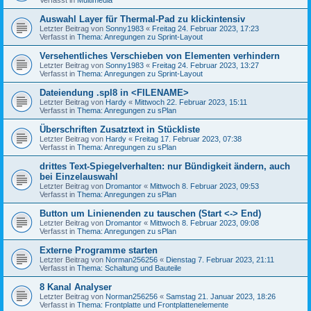
Auswahl Layer für Thermal-Pad zu klickintensiv
Letzter Beitrag von
Sonny1983
«
Freitag 24. Februar 2023, 17:23
Verfasst in
Thema: Anregungen zu Sprint-Layout
Versehentliches Verschieben von Elementen verhindern
Letzter Beitrag von
Sonny1983
«
Freitag 24. Februar 2023, 13:27
Verfasst in
Thema: Anregungen zu Sprint-Layout
Dateiendung .spl8 in <FILENAME>
Letzter Beitrag von
Hardy
«
Mittwoch 22. Februar 2023, 15:11
Verfasst in
Thema: Anregungen zu sPlan
Überschriften Zusatztext in Stückliste
Letzter Beitrag von
Hardy
«
Freitag 17. Februar 2023, 07:38
Verfasst in
Thema: Anregungen zu sPlan
drittes Text-Spiegelverhalten: nur Bündigkeit ändern, auch
bei Einzelauswahl
Letzter Beitrag von
Dromantor
«
Mittwoch 8. Februar 2023, 09:53
Verfasst in
Thema: Anregungen zu sPlan
Button um Linienenden zu tauschen (Start <-> End)
Letzter Beitrag von
Dromantor
«
Mittwoch 8. Februar 2023, 09:08
Verfasst in
Thema: Anregungen zu sPlan
Externe Programme starten
Letzter Beitrag von
Norman256256
«
Dienstag 7. Februar 2023, 21:11
Verfasst in
Thema: Schaltung und Bauteile
8 Kanal Analyser
Letzter Beitrag von
Norman256256
«
Samstag 21. Januar 2023, 18:26
Verfasst in
Thema: Frontplatte und Frontplattenelemente