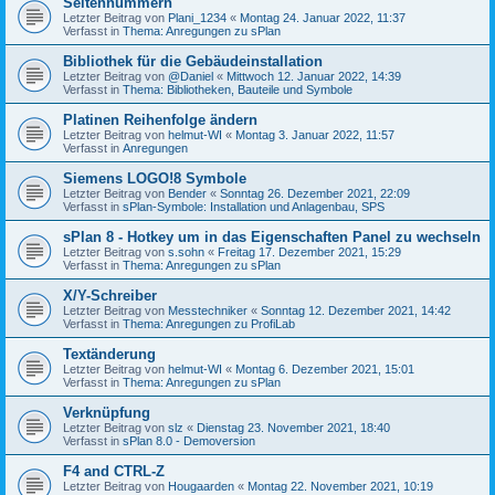
Seitennummern
Letzter Beitrag von
Plani_1234
«
Montag 24. Januar 2022, 11:37
Verfasst in
Thema: Anregungen zu sPlan
Bibliothek für die Gebäudeinstallation
Letzter Beitrag von
@Daniel
«
Mittwoch 12. Januar 2022, 14:39
Verfasst in
Thema: Bibliotheken, Bauteile und Symbole
Platinen Reihenfolge ändern
Letzter Beitrag von
helmut-WI
«
Montag 3. Januar 2022, 11:57
Verfasst in
Anregungen
Siemens LOGO!8 Symbole
Letzter Beitrag von
Bender
«
Sonntag 26. Dezember 2021, 22:09
Verfasst in
sPlan-Symbole: Installation und Anlagenbau, SPS
sPlan 8 - Hotkey um in das Eigenschaften Panel zu wechseln
Letzter Beitrag von
s.sohn
«
Freitag 17. Dezember 2021, 15:29
Verfasst in
Thema: Anregungen zu sPlan
X/Y-Schreiber
Letzter Beitrag von
Messtechniker
«
Sonntag 12. Dezember 2021, 14:42
Verfasst in
Thema: Anregungen zu ProfiLab
Textänderung
Letzter Beitrag von
helmut-WI
«
Montag 6. Dezember 2021, 15:01
Verfasst in
Thema: Anregungen zu sPlan
Verknüpfung
Letzter Beitrag von
slz
«
Dienstag 23. November 2021, 18:40
Verfasst in
sPlan 8.0 - Demoversion
F4 and CTRL-Z
Letzter Beitrag von
Hougaarden
«
Montag 22. November 2021, 10:19