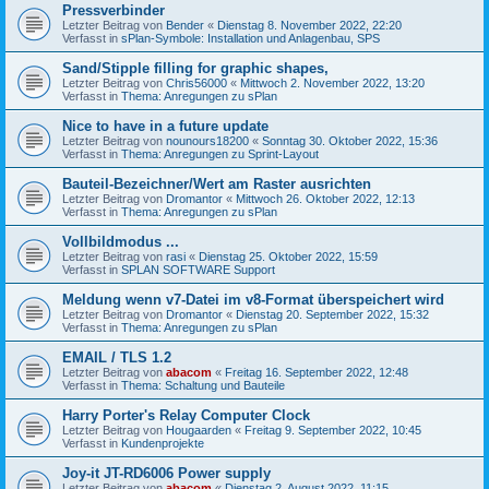
Pressverbinder
Letzter Beitrag von
Bender
«
Dienstag 8. November 2022, 22:20
Verfasst in
sPlan-Symbole: Installation und Anlagenbau, SPS
Sand/Stipple filling for graphic shapes,
Letzter Beitrag von
Chris56000
«
Mittwoch 2. November 2022, 13:20
Verfasst in
Thema: Anregungen zu sPlan
Nice to have in a future update
Letzter Beitrag von
nounours18200
«
Sonntag 30. Oktober 2022, 15:36
Verfasst in
Thema: Anregungen zu Sprint-Layout
Bauteil-Bezeichner/Wert am Raster ausrichten
Letzter Beitrag von
Dromantor
«
Mittwoch 26. Oktober 2022, 12:13
Verfasst in
Thema: Anregungen zu sPlan
Vollbildmodus ...
Letzter Beitrag von
rasi
«
Dienstag 25. Oktober 2022, 15:59
Verfasst in
SPLAN SOFTWARE Support
Meldung wenn v7-Datei im v8-Format überspeichert wird
Letzter Beitrag von
Dromantor
«
Dienstag 20. September 2022, 15:32
Verfasst in
Thema: Anregungen zu sPlan
EMAIL / TLS 1.2
Letzter Beitrag von
abacom
«
Freitag 16. September 2022, 12:48
Verfasst in
Thema: Schaltung und Bauteile
Harry Porter's Relay Computer Clock
Letzter Beitrag von
Hougaarden
«
Freitag 9. September 2022, 10:45
Verfasst in
Kundenprojekte
Joy-it JT-RD6006 Power supply
Letzter Beitrag von
abacom
«
Dienstag 2. August 2022, 11:15