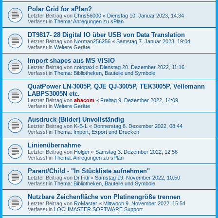
Polar Grid for sPlan?
Letzter Beitrag von
Chris56000
«
Dienstag 10. Januar 2023, 14:34
Verfasst in
Thema: Anregungen zu sPlan
DT9817- 28 Digital IO über USB von Data Translation
Letzter Beitrag von
Norman256256
«
Samstag 7. Januar 2023, 19:04
Verfasst in
Weitere Geräte
Import shapes aus MS VISIO
Letzter Beitrag von
cotopaxi
«
Dienstag 20. Dezember 2022, 11:16
Verfasst in
Thema: Bibliotheken, Bauteile und Symbole
QuatPower LN-3005P, QJE QJ-3005P, TEK3005P, Vellemann
LABPS3005N etc.
Letzter Beitrag von
abacom
«
Freitag 9. Dezember 2022, 14:09
Verfasst in
Weitere Geräte
Ausdruck (Bilder) Unvollständig
Letzter Beitrag von
K-B-L
«
Donnerstag 8. Dezember 2022, 08:44
Verfasst in
Thema: Import, Export und Drucken
Linienübernahme
Letzter Beitrag von
Holger
«
Samstag 3. Dezember 2022, 12:56
Verfasst in
Thema: Anregungen zu sPlan
Parent/Child - "In Stückliste aufnehmen"
Letzter Beitrag von
Dr.Fidi
«
Samstag 19. November 2022, 10:50
Verfasst in
Thema: Bibliotheken, Bauteile und Symbole
Nutzbare Zeichenfläche von Platinengröße trennen
Letzter Beitrag von
RoMaster
«
Mittwoch 9. November 2022, 15:54
Verfasst in
LOCHMASTER SOFTWARE Support