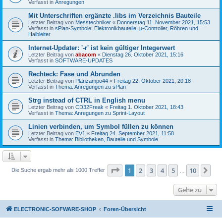
Verfasst in
Anregungen
Mit Unterschriften ergänzte .libs im Verzeichnis Bauteile
Letzter Beitrag von
Messtechniker
«
Donnerstag 11. November 2021, 15:53
Verfasst in
sPlan-Symbole: Elektronikbauteile, µ-Controller, Röhren und
Halbleiter
Internet-Updater: '-r' ist kein gültiger Integerwert
Letzter Beitrag von
abacom
«
Dienstag 26. Oktober 2021, 15:16
Verfasst in
SOFTWARE-UPDATES
Rechteck: Fase und Abrunden
Letzter Beitrag von
Planzampo44
«
Freitag 22. Oktober 2021, 20:18
Verfasst in
Thema: Anregungen zu sPlan
Strg instead of CTRL in English menu
Letzter Beitrag von
CD32Freak
«
Freitag 1. Oktober 2021, 18:43
Verfasst in
Thema: Anregungen zu Sprint-Layout
Linien verbinden, um Symbol füllen zu können
Letzter Beitrag von
EV1
«
Freitag 24. September 2021, 11:58
Verfasst in
Thema: Bibliotheken, Bauteile und Symbole
Seite
1
von
10
1
2
3
4
5
10
Nä
Die Suche ergab mehr als 1000 Treffer
…
Gehe zu
ELECTRONIC-SOFWARE-SHOP
Foren-Übersicht