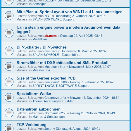
Letzter Beitrag von
DL3LK
«
Donnerstag 18. Dezember 2025, 14:27
Verfasst in
Sonstiges
Mit sPlan u. Sprint-Layout von WIN11 auf Linux umsteigen
Letzter Beitrag von
HDT
«
Donnerstag 2. Oktober 2025, 09:07
Verfasst in
SPLAN SOFTWARE Support
Can a steam engine power a modern Arduino-driven data
logger?
Letzter Beitrag von
abacom
«
Dienstag 22. April 2025, 08:47
Verfasst in
Modellbau
DIP-Schalter / DIP-Switches
Letzter Beitrag von
mschindi
«
Donnerstag 6. März 2025, 10:32
Verfasst in
SPLAN SYMBOLE - Tauschbörse
Stromzähler mit D0-Schittstelle und SML Protokoll
Letzter Beitrag von
Messtechniker
«
Mittwoch 5. März 2025, 12:07
Verfasst in
Messtechnik
Size of the Gerber exported PCB
Letzter Beitrag von
nounours18200
«
Freitag 7. Februar 2025, 18:42
Verfasst in
SPRINT-LAYOUT SOFTWARE Support
Spezialform Wolke
Letzter Beitrag von
Chemnitzsurfer
«
Mittwoch 4. Dezember 2024, 16:34
Verfasst in
Thema: Anregungen zu sPlan
Datenstrom aufzeichnen
Letzter Beitrag von
Norman256256
«
Freitag 11. Oktober 2024, 06:49
Verfasst in
Makros & Schaltungen
TCP-Verbindung
Letzter Beitrag von
Josef
«
Dienstag 6. August 2024, 09:01