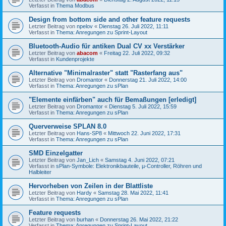
Verfasst in
Thema Modbus
Design from bottom side and other feature requests
Letzter Beitrag von
npelov
«
Dienstag 26. Juli 2022, 11:11
Verfasst in
Thema: Anregungen zu Sprint-Layout
Bluetooth-Audio für antiken Dual CV xx Verstärker
Letzter Beitrag von
abacom
«
Freitag 22. Juli 2022, 09:32
Verfasst in
Kundenprojekte
Alternative "Minimalraster" statt "Rasterfang aus"
Letzter Beitrag von
Dromantor
«
Donnerstag 21. Juli 2022, 14:00
Verfasst in
Thema: Anregungen zu sPlan
"Elemente einfärben" auch für Bemaßungen [erledigt]
Letzter Beitrag von
Dromantor
«
Dienstag 5. Juli 2022, 15:59
Verfasst in
Thema: Anregungen zu sPlan
Querverweise SPLAN 8.0
Letzter Beitrag von
Hans-SP8
«
Mittwoch 22. Juni 2022, 17:31
Verfasst in
Thema: Anregungen zu sPlan
SMD Einzelgatter
Letzter Beitrag von
Jan_Lich
«
Samstag 4. Juni 2022, 07:21
Verfasst in
sPlan-Symbole: Elektronikbauteile, µ-Controller, Röhren und
Halbleiter
Hervorheben von Zeilen in der Blattliste
Letzter Beitrag von
Hardy
«
Samstag 28. Mai 2022, 11:41
Verfasst in
Thema: Anregungen zu sPlan
Feature requests
Letzter Beitrag von
burhan
«
Donnerstag 26. Mai 2022, 21:22
Verfasst in
Thema: Anregungen zu Sprint-Layout