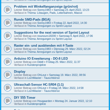
Problem mit Winkelfanganzeige (grün/rot)
Letzter Beitrag von
Sonny1983
«
Samstag 23. April 2022, 13:23
Verfasst in
Thema: Lötaugen, Pads, Leiterbahnen, Masse
Runde SMD-Pads (BGA)
Letzter Beitrag von
Sonny1983
«
Freitag 22. April 2022, 14:30
Verfasst in
Thema: Anregungen zu Sprint-Layout
Suggestions for the next version of Sprint Layout
Letzter Beitrag von
nounours18200
«
Samstag 9. April 2022, 17:06
Verfasst in
Thema: Anregungen zu Sprint-Layout
Raster ein- und ausblenden mit #-Taste
Letzter Beitrag von
Sonny1983
«
Dienstag 29. März 2022, 02:24
Verfasst in
Thema: Anregungen zu Sprint-Layout
Arduino IO Erweiterung - DO-8 LED
Letzter Beitrag von
Diddl
«
Freitag 25. März 2022, 11:37
Verfasst in
Kundenprojekte
Display
Letzter Beitrag von
OhLeut
«
Samstag 19. März 2022, 08:56
Verfasst in
LochMaster - Tauschbörse
Ultraschall-Sensor HC-SR04 (1:1)
Letzter Beitrag von
OhLeut
«
Freitag 18. März 2022, 14:58
Verfasst in
LochMaster - Tauschbörse
DIY 555 Timer
Letzter Beitrag von
Hougaarden
«
Montag 24. Januar 2022, 12:10
Verfasst in
Kundenprojekte