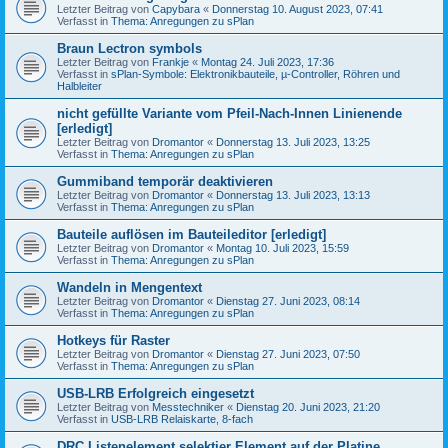
Letzter Beitrag von
Capybara
«
Donnerstag 10. August 2023, 07:41
Verfasst in
Thema: Anregungen zu sPlan
Braun Lectron symbols
Letzter Beitrag von
Frankje
«
Montag 24. Juli 2023, 17:36
Verfasst in
sPlan-Symbole: Elektronikbauteile, µ-Controller, Röhren und
Halbleiter
nicht gefüllte Variante vom Pfeil-Nach-Innen Linienende
[erledigt]
Letzter Beitrag von
Dromantor
«
Donnerstag 13. Juli 2023, 13:25
Verfasst in
Thema: Anregungen zu sPlan
Gummiband temporär deaktivieren
Letzter Beitrag von
Dromantor
«
Donnerstag 13. Juli 2023, 13:13
Verfasst in
Thema: Anregungen zu sPlan
Bauteile auflösen im Bauteileditor [erledigt]
Letzter Beitrag von
Dromantor
«
Montag 10. Juli 2023, 15:59
Verfasst in
Thema: Anregungen zu sPlan
Wandeln in Mengentext
Letzter Beitrag von
Dromantor
«
Dienstag 27. Juni 2023, 08:14
Verfasst in
Thema: Anregungen zu sPlan
Hotkeys für Raster
Letzter Beitrag von
Dromantor
«
Dienstag 27. Juni 2023, 07:50
Verfasst in
Thema: Anregungen zu sPlan
USB-LRB Erfolgreich eingesetzt
Letzter Beitrag von
Messtechniker
«
Dienstag 20. Juni 2023, 21:20
Verfasst in
USB-LRB Relaiskarte, 8-fach
DRC Listenelement selektier Element auf der Platine