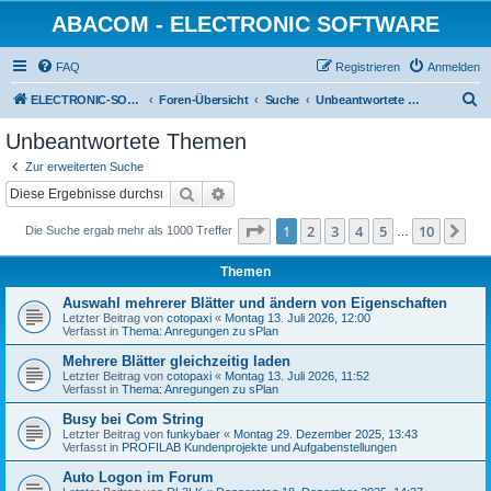
ABACOM - ELECTRONIC SOFTWARE
FAQ
Registrieren
Anmelden
S
ELECTRONIC-SOFWARE-SHOP
Foren-Übersicht
Suche
Unbeantwortete Themen
u
Unbeantwortete Themen
c
Zur erweiterten Suche
h
Suche
Erweiterte Suche
e
Seite
1
von
10
1
2
3
4
5
10
Nä
Die Suche ergab mehr als 1000 Treffer
…
Themen
Auswahl mehrerer Blätter und ändern von Eigenschaften
Letzter Beitrag von
cotopaxi
«
Montag 13. Juli 2026, 12:00
Verfasst in
Thema: Anregungen zu sPlan
Mehrere Blätter gleichzeitig laden
Letzter Beitrag von
cotopaxi
«
Montag 13. Juli 2026, 11:52
Verfasst in
Thema: Anregungen zu sPlan
Busy bei Com String
Letzter Beitrag von
funkybaer
«
Montag 29. Dezember 2025, 13:43
Verfasst in
PROFILAB Kundenprojekte und Aufgabenstellungen
Auto Logon im Forum