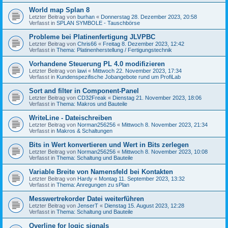
World map Splan 8
Letzter Beitrag von
burhan
«
Donnerstag 28. Dezember 2023, 20:58
Verfasst in
SPLAN SYMBOLE - Tauschbörse
Probleme bei Platinenfertigung JLVPBC
Letzter Beitrag von
Chris66
«
Freitag 8. Dezember 2023, 12:42
Verfasst in
Thema: Platinenherstellung / Fertigungstechnik
Vorhandene Steuerung PL 4.0 modifizieren
Letzter Beitrag von
lawi
«
Mittwoch 22. November 2023, 17:34
Verfasst in
Kundenspezifische Jobangebote rund um ProfiLab
Sort and filter in Component-Panel
Letzter Beitrag von
CD32Freak
«
Dienstag 21. November 2023, 18:06
Verfasst in
Thema: Makros und Bauteile
WriteLine - Dateischreiben
Letzter Beitrag von
Norman256256
«
Mittwoch 8. November 2023, 21:34
Verfasst in
Makros & Schaltungen
Bits in Wert konvertieren und Wert in Bits zerlegen
Letzter Beitrag von
Norman256256
«
Mittwoch 8. November 2023, 10:08
Verfasst in
Thema: Schaltung und Bauteile
Variable Breite von Namensfeld bei Kontakten
Letzter Beitrag von
Hardy
«
Montag 11. September 2023, 13:32
Verfasst in
Thema: Anregungen zu sPlan
Messwertrekorder Datei weiterführen
Letzter Beitrag von
JenserT
«
Dienstag 15. August 2023, 12:28
Verfasst in
Thema: Schaltung und Bauteile
Overline for logic signals