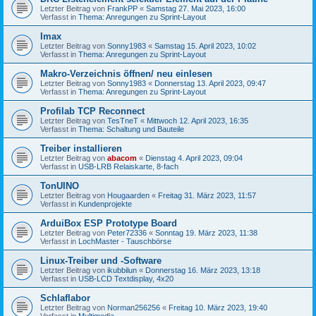
Letzter Beitrag von
FrankPP
«
Samstag 27. Mai 2023, 16:00
Verfasst in
Thema: Anregungen zu Sprint-Layout
Imax
Letzter Beitrag von
Sonny1983
«
Samstag 15. April 2023, 10:02
Verfasst in
Thema: Anregungen zu Sprint-Layout
Makro-Verzeichnis öffnen/ neu einlesen
Letzter Beitrag von
Sonny1983
«
Donnerstag 13. April 2023, 09:47
Verfasst in
Thema: Anregungen zu Sprint-Layout
Profilab TCP Reconnect
Letzter Beitrag von
TesTneT
«
Mittwoch 12. April 2023, 16:35
Verfasst in
Thema: Schaltung und Bauteile
Treiber installieren
Letzter Beitrag von
abacom
«
Dienstag 4. April 2023, 09:04
Verfasst in
USB-LRB Relaiskarte, 8-fach
TonUINO
Letzter Beitrag von
Hougaarden
«
Freitag 31. März 2023, 11:57
Verfasst in
Kundenprojekte
ArduiBox ESP Prototype Board
Letzter Beitrag von
Peter72336
«
Sonntag 19. März 2023, 11:38
Verfasst in
LochMaster - Tauschbörse
Linux-Treiber und -Software
Letzter Beitrag von
ikubbilun
«
Donnerstag 16. März 2023, 13:18
Verfasst in
USB-LCD Textdisplay, 4x20
Schlaflabor
Letzter Beitrag von
Norman256256
«
Freitag 10. März 2023, 19:40
Verfasst in
Multimedia