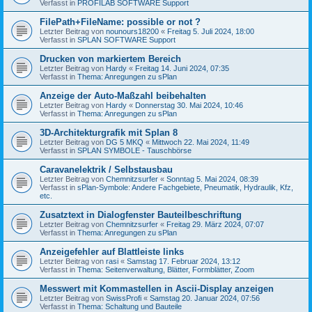
Verfasst in
PROFILAB SOFTWARE Support
FilePath+FileName: possible or not ?
Letzter Beitrag von
nounours18200
«
Freitag 5. Juli 2024, 18:00
Verfasst in
SPLAN SOFTWARE Support
Drucken von markiertem Bereich
Letzter Beitrag von
Hardy
«
Freitag 14. Juni 2024, 07:35
Verfasst in
Thema: Anregungen zu sPlan
Anzeige der Auto-Maßzahl beibehalten
Letzter Beitrag von
Hardy
«
Donnerstag 30. Mai 2024, 10:46
Verfasst in
Thema: Anregungen zu sPlan
3D-Architekturgrafik mit Splan 8
Letzter Beitrag von
DG 5 MKQ
«
Mittwoch 22. Mai 2024, 11:49
Verfasst in
SPLAN SYMBOLE - Tauschbörse
Caravanelektrik / Selbstausbau
Letzter Beitrag von
Chemnitzsurfer
«
Sonntag 5. Mai 2024, 08:39
Verfasst in
sPlan-Symbole: Andere Fachgebiete, Pneumatik, Hydraulik, Kfz,
etc.
Zusatztext in Dialogfenster Bauteilbeschriftung
Letzter Beitrag von
Chemnitzsurfer
«
Freitag 29. März 2024, 07:07
Verfasst in
Thema: Anregungen zu sPlan
Anzeigefehler auf Blattleiste links
Letzter Beitrag von
rasi
«
Samstag 17. Februar 2024, 13:12
Verfasst in
Thema: Seitenverwaltung, Blätter, Formblätter, Zoom
Messwert mit Kommastellen in Ascii-Display anzeigen
Letzter Beitrag von
SwissProfi
«
Samstag 20. Januar 2024, 07:56
Verfasst in
Thema: Schaltung und Bauteile