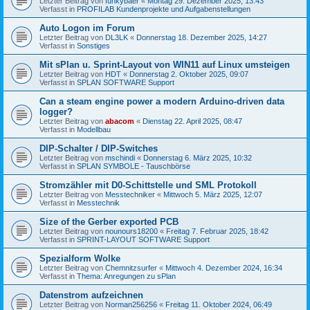
Letzter Beitrag von
funkybaer
«
Montag 29. Dezember 2025, 13:43
Verfasst in
PROFILAB Kundenprojekte und Aufgabenstellungen
Auto Logon im Forum
Letzter Beitrag von
DL3LK
«
Donnerstag 18. Dezember 2025, 14:27
Verfasst in
Sonstiges
Mit sPlan u. Sprint-Layout von WIN11 auf Linux umsteigen
Letzter Beitrag von
HDT
«
Donnerstag 2. Oktober 2025, 09:07
Verfasst in
SPLAN SOFTWARE Support
Can a steam engine power a modern Arduino-driven data
logger?
Letzter Beitrag von
abacom
«
Dienstag 22. April 2025, 08:47
Verfasst in
Modellbau
DIP-Schalter / DIP-Switches
Letzter Beitrag von
mschindi
«
Donnerstag 6. März 2025, 10:32
Verfasst in
SPLAN SYMBOLE - Tauschbörse
Stromzähler mit D0-Schittstelle und SML Protokoll
Letzter Beitrag von
Messtechniker
«
Mittwoch 5. März 2025, 12:07
Verfasst in
Messtechnik
Size of the Gerber exported PCB
Letzter Beitrag von
nounours18200
«
Freitag 7. Februar 2025, 18:42
Verfasst in
SPRINT-LAYOUT SOFTWARE Support
Spezialform Wolke
Letzter Beitrag von
Chemnitzsurfer
«
Mittwoch 4. Dezember 2024, 16:34
Verfasst in
Thema: Anregungen zu sPlan
Datenstrom aufzeichnen
Letzter Beitrag von
Norman256256
«
Freitag 11. Oktober 2024, 06:49