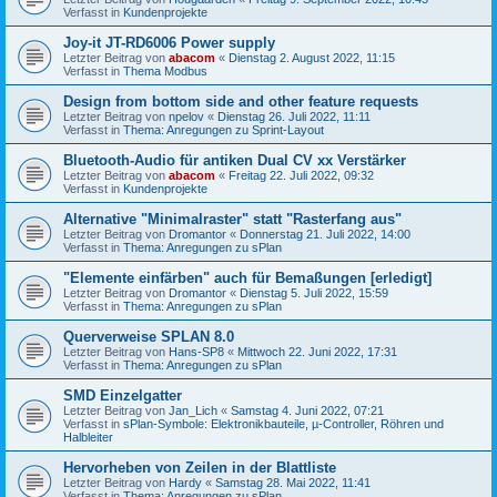
Verfasst in
Kundenprojekte
Joy-it JT-RD6006 Power supply
Letzter Beitrag von
abacom
«
Dienstag 2. August 2022, 11:15
Verfasst in
Thema Modbus
Design from bottom side and other feature requests
Letzter Beitrag von
npelov
«
Dienstag 26. Juli 2022, 11:11
Verfasst in
Thema: Anregungen zu Sprint-Layout
Bluetooth-Audio für antiken Dual CV xx Verstärker
Letzter Beitrag von
abacom
«
Freitag 22. Juli 2022, 09:32
Verfasst in
Kundenprojekte
Alternative "Minimalraster" statt "Rasterfang aus"
Letzter Beitrag von
Dromantor
«
Donnerstag 21. Juli 2022, 14:00
Verfasst in
Thema: Anregungen zu sPlan
"Elemente einfärben" auch für Bemaßungen [erledigt]
Letzter Beitrag von
Dromantor
«
Dienstag 5. Juli 2022, 15:59
Verfasst in
Thema: Anregungen zu sPlan
Querverweise SPLAN 8.0
Letzter Beitrag von
Hans-SP8
«
Mittwoch 22. Juni 2022, 17:31
Verfasst in
Thema: Anregungen zu sPlan
SMD Einzelgatter
Letzter Beitrag von
Jan_Lich
«
Samstag 4. Juni 2022, 07:21
Verfasst in
sPlan-Symbole: Elektronikbauteile, µ-Controller, Röhren und
Halbleiter
Hervorheben von Zeilen in der Blattliste
Letzter Beitrag von
Hardy
«
Samstag 28. Mai 2022, 11:41
Verfasst in
Thema: Anregungen zu sPlan