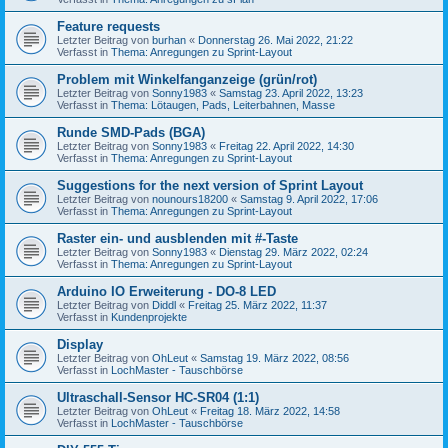
Feature requests
Letzter Beitrag von
burhan
«
Donnerstag 26. Mai 2022, 21:22
Verfasst in
Thema: Anregungen zu Sprint-Layout
Problem mit Winkelfanganzeige (grün/rot)
Letzter Beitrag von
Sonny1983
«
Samstag 23. April 2022, 13:23
Verfasst in
Thema: Lötaugen, Pads, Leiterbahnen, Masse
Runde SMD-Pads (BGA)
Letzter Beitrag von
Sonny1983
«
Freitag 22. April 2022, 14:30
Verfasst in
Thema: Anregungen zu Sprint-Layout
Suggestions for the next version of Sprint Layout
Letzter Beitrag von
nounours18200
«
Samstag 9. April 2022, 17:06
Verfasst in
Thema: Anregungen zu Sprint-Layout
Raster ein- und ausblenden mit #-Taste
Letzter Beitrag von
Sonny1983
«
Dienstag 29. März 2022, 02:24
Verfasst in
Thema: Anregungen zu Sprint-Layout
Arduino IO Erweiterung - DO-8 LED
Letzter Beitrag von
Diddl
«
Freitag 25. März 2022, 11:37
Verfasst in
Kundenprojekte
Display
Letzter Beitrag von
OhLeut
«
Samstag 19. März 2022, 08:56
Verfasst in
LochMaster - Tauschbörse
Ultraschall-Sensor HC-SR04 (1:1)
Letzter Beitrag von
OhLeut
«
Freitag 18. März 2022, 14:58
Verfasst in
LochMaster - Tauschbörse