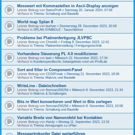
Messwert mit Kommastellen in Ascii-Display anzeigen
Letzter Beitrag von
SwissProfi
«
Samstag 20. Januar 2024, 07:56
Verfasst in
Thema: Schaltung und Bauteile
World map Splan 8
Letzter Beitrag von
burhan
«
Donnerstag 28. Dezember 2023, 20:58
Verfasst in
SPLAN SYMBOLE - Tauschbörse
Probleme bei Platinenfertigung JLVPBC
Letzter Beitrag von
Chris66
«
Freitag 8. Dezember 2023, 12:42
Verfasst in
Thema: Platinenherstellung / Fertigungstechnik
Vorhandene Steuerung PL 4.0 modifizieren
Letzter Beitrag von
lawi
«
Mittwoch 22. November 2023, 17:34
Verfasst in
Kundenspezifische Jobangebote rund um ProfiLab
Sort and filter in Component-Panel
Letzter Beitrag von
CD32Freak
«
Dienstag 21. November 2023, 18:06
Verfasst in
Thema: Makros und Bauteile
WriteLine - Dateischreiben
Letzter Beitrag von
Norman256256
«
Mittwoch 8. November 2023, 21:34
Verfasst in
Makros & Schaltungen
Bits in Wert konvertieren und Wert in Bits zerlegen
Letzter Beitrag von
Norman256256
«
Mittwoch 8. November 2023, 10:08
Verfasst in
Thema: Schaltung und Bauteile
Variable Breite von Namensfeld bei Kontakten
Letzter Beitrag von
Hardy
«
Montag 11. September 2023, 13:32
Verfasst in
Thema: Anregungen zu sPlan
Messwertrekorder Datei weiterführen