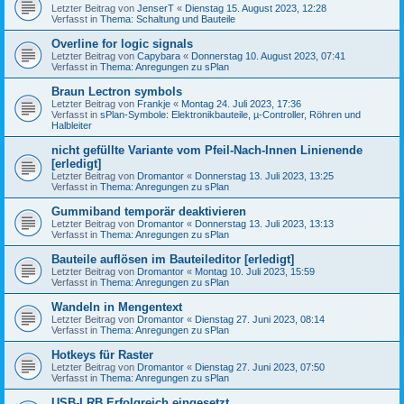
Letzter Beitrag von
JenserT
«
Dienstag 15. August 2023, 12:28
Verfasst in
Thema: Schaltung und Bauteile
Overline for logic signals
Letzter Beitrag von
Capybara
«
Donnerstag 10. August 2023, 07:41
Verfasst in
Thema: Anregungen zu sPlan
Braun Lectron symbols
Letzter Beitrag von
Frankje
«
Montag 24. Juli 2023, 17:36
Verfasst in
sPlan-Symbole: Elektronikbauteile, µ-Controller, Röhren und
Halbleiter
nicht gefüllte Variante vom Pfeil-Nach-Innen Linienende
[erledigt]
Letzter Beitrag von
Dromantor
«
Donnerstag 13. Juli 2023, 13:25
Verfasst in
Thema: Anregungen zu sPlan
Gummiband temporär deaktivieren
Letzter Beitrag von
Dromantor
«
Donnerstag 13. Juli 2023, 13:13
Verfasst in
Thema: Anregungen zu sPlan
Bauteile auflösen im Bauteileditor [erledigt]
Letzter Beitrag von
Dromantor
«
Montag 10. Juli 2023, 15:59
Verfasst in
Thema: Anregungen zu sPlan
Wandeln in Mengentext
Letzter Beitrag von
Dromantor
«
Dienstag 27. Juni 2023, 08:14
Verfasst in
Thema: Anregungen zu sPlan
Hotkeys für Raster
Letzter Beitrag von
Dromantor
«
Dienstag 27. Juni 2023, 07:50
Verfasst in
Thema: Anregungen zu sPlan
USB-LRB Erfolgreich eingesetzt