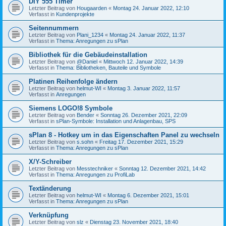
DIY 555 Timer
Letzter Beitrag von
Hougaarden
«
Montag 24. Januar 2022, 12:10
Verfasst in
Kundenprojekte
Seitennummern
Letzter Beitrag von
Plani_1234
«
Montag 24. Januar 2022, 11:37
Verfasst in
Thema: Anregungen zu sPlan
Bibliothek für die Gebäudeinstallation
Letzter Beitrag von
@Daniel
«
Mittwoch 12. Januar 2022, 14:39
Verfasst in
Thema: Bibliotheken, Bauteile und Symbole
Platinen Reihenfolge ändern
Letzter Beitrag von
helmut-WI
«
Montag 3. Januar 2022, 11:57
Verfasst in
Anregungen
Siemens LOGO!8 Symbole
Letzter Beitrag von
Bender
«
Sonntag 26. Dezember 2021, 22:09
Verfasst in
sPlan-Symbole: Installation und Anlagenbau, SPS
sPlan 8 - Hotkey um in das Eigenschaften Panel zu wechseln
Letzter Beitrag von
s.sohn
«
Freitag 17. Dezember 2021, 15:29
Verfasst in
Thema: Anregungen zu sPlan
X/Y-Schreiber
Letzter Beitrag von
Messtechniker
«
Sonntag 12. Dezember 2021, 14:42
Verfasst in
Thema: Anregungen zu ProfiLab
Textänderung
Letzter Beitrag von
helmut-WI
«
Montag 6. Dezember 2021, 15:01
Verfasst in
Thema: Anregungen zu sPlan
Verknüpfung
Letzter Beitrag von
slz
«
Dienstag 23. November 2021, 18:40