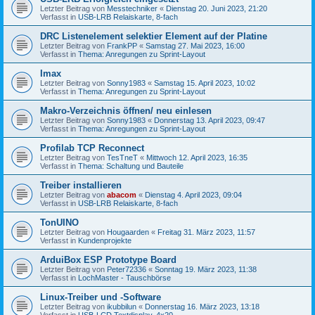
Letzter Beitrag von
Messtechniker
«
Dienstag 20. Juni 2023, 21:20
Verfasst in
USB-LRB Relaiskarte, 8-fach
DRC Listenelement selektier Element auf der Platine
Letzter Beitrag von
FrankPP
«
Samstag 27. Mai 2023, 16:00
Verfasst in
Thema: Anregungen zu Sprint-Layout
Imax
Letzter Beitrag von
Sonny1983
«
Samstag 15. April 2023, 10:02
Verfasst in
Thema: Anregungen zu Sprint-Layout
Makro-Verzeichnis öffnen/ neu einlesen
Letzter Beitrag von
Sonny1983
«
Donnerstag 13. April 2023, 09:47
Verfasst in
Thema: Anregungen zu Sprint-Layout
Profilab TCP Reconnect
Letzter Beitrag von
TesTneT
«
Mittwoch 12. April 2023, 16:35
Verfasst in
Thema: Schaltung und Bauteile
Treiber installieren
Letzter Beitrag von
abacom
«
Dienstag 4. April 2023, 09:04
Verfasst in
USB-LRB Relaiskarte, 8-fach
TonUINO
Letzter Beitrag von
Hougaarden
«
Freitag 31. März 2023, 11:57
Verfasst in
Kundenprojekte
ArduiBox ESP Prototype Board
Letzter Beitrag von
Peter72336
«
Sonntag 19. März 2023, 11:38
Verfasst in
LochMaster - Tauschbörse
Linux-Treiber und -Software
Letzter Beitrag von
ikubbilun
«
Donnerstag 16. März 2023, 13:18
Verfasst in
USB-LCD Textdisplay, 4x20