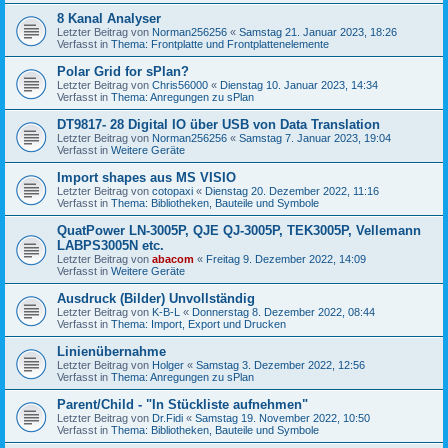
8 Kanal Analyser
Letzter Beitrag von
Norman256256
«
Samstag 21. Januar 2023, 18:26
Verfasst in
Thema: Frontplatte und Frontplattenelemente
Polar Grid for sPlan?
Letzter Beitrag von
Chris56000
«
Dienstag 10. Januar 2023, 14:34
Verfasst in
Thema: Anregungen zu sPlan
DT9817- 28 Digital IO über USB von Data Translation
Letzter Beitrag von
Norman256256
«
Samstag 7. Januar 2023, 19:04
Verfasst in
Weitere Geräte
Import shapes aus MS VISIO
Letzter Beitrag von
cotopaxi
«
Dienstag 20. Dezember 2022, 11:16
Verfasst in
Thema: Bibliotheken, Bauteile und Symbole
QuatPower LN-3005P, QJE QJ-3005P, TEK3005P, Vellemann
LABPS3005N etc.
Letzter Beitrag von
abacom
«
Freitag 9. Dezember 2022, 14:09
Verfasst in
Weitere Geräte
Ausdruck (Bilder) Unvollständig
Letzter Beitrag von
K-B-L
«
Donnerstag 8. Dezember 2022, 08:44
Verfasst in
Thema: Import, Export und Drucken
Linienübernahme
Letzter Beitrag von
Holger
«
Samstag 3. Dezember 2022, 12:56
Verfasst in
Thema: Anregungen zu sPlan
Parent/Child - "In Stückliste aufnehmen"
Letzter Beitrag von
Dr.Fidi
«
Samstag 19. November 2022, 10:50
Verfasst in
Thema: Bibliotheken, Bauteile und Symbole