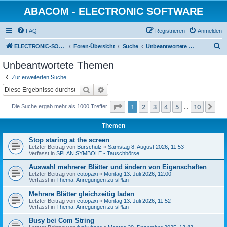
ABACOM - ELECTRONIC SOFTWARE
FAQ
Registrieren
Anmelden
S
ELECTRONIC-SOFWARE-SHOP
Foren-Übersicht
Suche
Unbeantwortete Themen
u
Unbeantwortete Themen
c
Zur erweiterten Suche
h
Suche
Erweiterte Suche
e
Seite
1
von
10
1
2
3
4
5
10
Nä
Die Suche ergab mehr als 1000 Treffer
…
Themen
Stop staring at the screen
Letzter Beitrag von
Burschulz
«
Samstag 8. August 2026, 11:53
Verfasst in
SPLAN SYMBOLE - Tauschbörse
Auswahl mehrerer Blätter und ändern von Eigenschaften
Letzter Beitrag von
cotopaxi
«
Montag 13. Juli 2026, 12:00
Verfasst in
Thema: Anregungen zu sPlan
Mehrere Blätter gleichzeitig laden
Letzter Beitrag von
cotopaxi
«
Montag 13. Juli 2026, 11:52
Verfasst in
Thema: Anregungen zu sPlan
Busy bei Com String