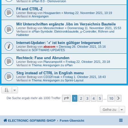
Verfasst in
sPlan 8.0 - Demoversion
F4 and CTRL-Z
Letzter Beitrag von
Hougaarden
«
Montag 22. November 2021, 10:19
Verfasst in
Anregungen
Mit Unterschriften ergänzte .libs im Verzeichnis Bauteile
Letzter Beitrag von
Messtechniker
«
Donnerstag 11. November 2021, 15:53
Verfasst in
sPlan-Symbole: Elektronikbauteile, µ-Controller, Röhren und
Halbleiter
Internet-Updater: '-r' ist kein gültiger Integerwert
Letzter Beitrag von
abacom
«
Dienstag 26. Oktober 2021, 15:16
Verfasst in
SOFTWARE-UPDATES
Rechteck: Fase und Abrunden
Letzter Beitrag von
Planzampo44
«
Freitag 22. Oktober 2021, 20:18
Verfasst in
Thema: Anregungen zu sPlan
Strg instead of CTRL in English menu
Letzter Beitrag von
CD32Freak
«
Freitag 1. Oktober 2021, 18:43
Verfasst in
Thema: Anregungen zu Sprint-Layout
Seite
1
von
10
1
2
3
4
5
10
Nä
Die Suche ergab mehr als 1000 Treffer
…
Gehe zu
ELECTRONIC-SOFWARE-SHOP
Foren-Übersicht