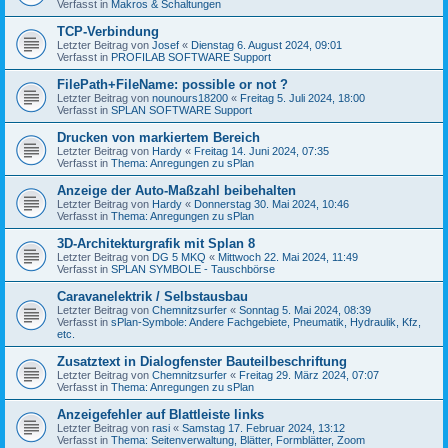
Verfasst in
Makros & Schaltungen
TCP-Verbindung
Letzter Beitrag von
Josef
«
Dienstag 6. August 2024, 09:01
Verfasst in
PROFILAB SOFTWARE Support
FilePath+FileName: possible or not ?
Letzter Beitrag von
nounours18200
«
Freitag 5. Juli 2024, 18:00
Verfasst in
SPLAN SOFTWARE Support
Drucken von markiertem Bereich
Letzter Beitrag von
Hardy
«
Freitag 14. Juni 2024, 07:35
Verfasst in
Thema: Anregungen zu sPlan
Anzeige der Auto-Maßzahl beibehalten
Letzter Beitrag von
Hardy
«
Donnerstag 30. Mai 2024, 10:46
Verfasst in
Thema: Anregungen zu sPlan
3D-Architekturgrafik mit Splan 8
Letzter Beitrag von
DG 5 MKQ
«
Mittwoch 22. Mai 2024, 11:49
Verfasst in
SPLAN SYMBOLE - Tauschbörse
Caravanelektrik / Selbstausbau
Letzter Beitrag von
Chemnitzsurfer
«
Sonntag 5. Mai 2024, 08:39
Verfasst in
sPlan-Symbole: Andere Fachgebiete, Pneumatik, Hydraulik, Kfz,
etc.
Zusatztext in Dialogfenster Bauteilbeschriftung
Letzter Beitrag von
Chemnitzsurfer
«
Freitag 29. März 2024, 07:07
Verfasst in
Thema: Anregungen zu sPlan
Anzeigefehler auf Blattleiste links
Letzter Beitrag von
rasi
«
Samstag 17. Februar 2024, 13:12
Verfasst in
Thema: Seitenverwaltung, Blätter, Formblätter, Zoom