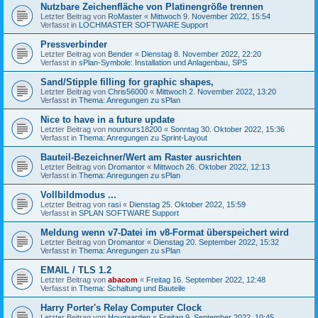
Nutzbare Zeichenfläche von Platinengröße trennen
Letzter Beitrag von
RoMaster
«
Mittwoch 9. November 2022, 15:54
Verfasst in
LOCHMASTER SOFTWARE Support
Pressverbinder
Letzter Beitrag von
Bender
«
Dienstag 8. November 2022, 22:20
Verfasst in
sPlan-Symbole: Installation und Anlagenbau, SPS
Sand/Stipple filling for graphic shapes,
Letzter Beitrag von
Chris56000
«
Mittwoch 2. November 2022, 13:20
Verfasst in
Thema: Anregungen zu sPlan
Nice to have in a future update
Letzter Beitrag von
nounours18200
«
Sonntag 30. Oktober 2022, 15:36
Verfasst in
Thema: Anregungen zu Sprint-Layout
Bauteil-Bezeichner/Wert am Raster ausrichten
Letzter Beitrag von
Dromantor
«
Mittwoch 26. Oktober 2022, 12:13
Verfasst in
Thema: Anregungen zu sPlan
Vollbildmodus ...
Letzter Beitrag von
rasi
«
Dienstag 25. Oktober 2022, 15:59
Verfasst in
SPLAN SOFTWARE Support
Meldung wenn v7-Datei im v8-Format überspeichert wird
Letzter Beitrag von
Dromantor
«
Dienstag 20. September 2022, 15:32
Verfasst in
Thema: Anregungen zu sPlan
EMAIL / TLS 1.2
Letzter Beitrag von
abacom
«
Freitag 16. September 2022, 12:48
Verfasst in
Thema: Schaltung und Bauteile
Harry Porter's Relay Computer Clock
Letzter Beitrag von
Hougaarden
«
Freitag 9. September 2022, 10:45