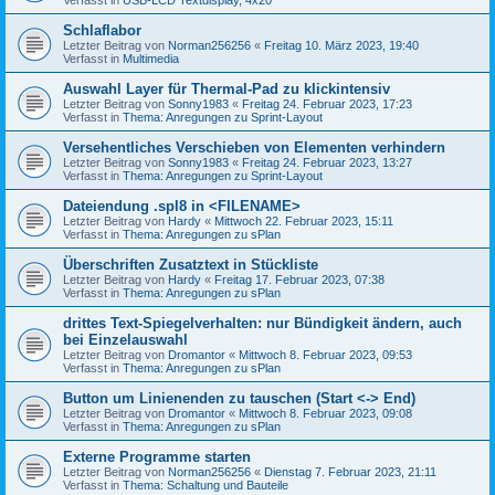
Schlaflabor
Letzter Beitrag von
Norman256256
«
Freitag 10. März 2023, 19:40
Verfasst in
Multimedia
Auswahl Layer für Thermal-Pad zu klickintensiv
Letzter Beitrag von
Sonny1983
«
Freitag 24. Februar 2023, 17:23
Verfasst in
Thema: Anregungen zu Sprint-Layout
Versehentliches Verschieben von Elementen verhindern
Letzter Beitrag von
Sonny1983
«
Freitag 24. Februar 2023, 13:27
Verfasst in
Thema: Anregungen zu Sprint-Layout
Dateiendung .spl8 in <FILENAME>
Letzter Beitrag von
Hardy
«
Mittwoch 22. Februar 2023, 15:11
Verfasst in
Thema: Anregungen zu sPlan
Überschriften Zusatztext in Stückliste
Letzter Beitrag von
Hardy
«
Freitag 17. Februar 2023, 07:38
Verfasst in
Thema: Anregungen zu sPlan
drittes Text-Spiegelverhalten: nur Bündigkeit ändern, auch
bei Einzelauswahl
Letzter Beitrag von
Dromantor
«
Mittwoch 8. Februar 2023, 09:53
Verfasst in
Thema: Anregungen zu sPlan
Button um Linienenden zu tauschen (Start <-> End)
Letzter Beitrag von
Dromantor
«
Mittwoch 8. Februar 2023, 09:08
Verfasst in
Thema: Anregungen zu sPlan
Externe Programme starten
Letzter Beitrag von
Norman256256
«
Dienstag 7. Februar 2023, 21:11
Verfasst in
Thema: Schaltung und Bauteile