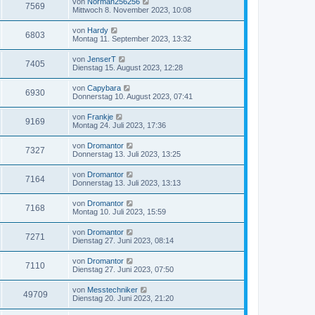
von
Norman256256
7569
Mittwoch 8. November 2023, 10:08
von
Hardy
6803
Montag 11. September 2023, 13:32
von
JenserT
7405
Dienstag 15. August 2023, 12:28
von
Capybara
6930
Donnerstag 10. August 2023, 07:41
von
Frankje
9169
Montag 24. Juli 2023, 17:36
von
Dromantor
7327
Donnerstag 13. Juli 2023, 13:25
von
Dromantor
7164
Donnerstag 13. Juli 2023, 13:13
von
Dromantor
7168
Montag 10. Juli 2023, 15:59
von
Dromantor
7271
Dienstag 27. Juni 2023, 08:14
von
Dromantor
7110
Dienstag 27. Juni 2023, 07:50
von
Messtechniker
49709
Dienstag 20. Juni 2023, 21:20