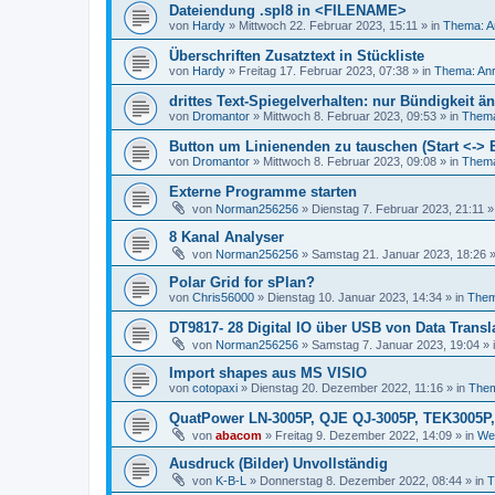
Dateiendung .spl8 in <FILENAME>
von
Hardy
»
Mittwoch 22. Februar 2023, 15:11
» in
Thema: A
Überschriften Zusatztext in Stückliste
von
Hardy
»
Freitag 17. Februar 2023, 07:38
» in
Thema: Anr
drittes Text-Spiegelverhalten: nur Bündigkeit 
von
Dromantor
»
Mittwoch 8. Februar 2023, 09:53
» in
Thema
Button um Linienenden zu tauschen (Start <-> 
von
Dromantor
»
Mittwoch 8. Februar 2023, 09:08
» in
Thema
Externe Programme starten
von
Norman256256
»
Dienstag 7. Februar 2023, 21:11
»
8 Kanal Analyser
von
Norman256256
»
Samstag 21. Januar 2023, 18:26
»
Polar Grid for sPlan?
von
Chris56000
»
Dienstag 10. Januar 2023, 14:34
» in
Them
DT9817- 28 Digital IO über USB von Data Transl
von
Norman256256
»
Samstag 7. Januar 2023, 19:04
» 
Import shapes aus MS VISIO
von
cotopaxi
»
Dienstag 20. Dezember 2022, 11:16
» in
Them
QuatPower LN-3005P, QJE QJ-3005P, TEK3005P
von
abacom
»
Freitag 9. Dezember 2022, 14:09
» in
Wei
Ausdruck (Bilder) Unvollständig
von
K-B-L
»
Donnerstag 8. Dezember 2022, 08:44
» in
T