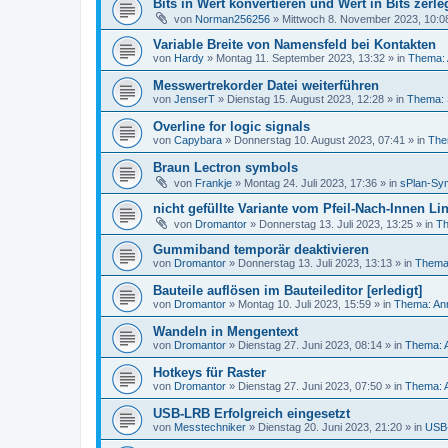
Bits in Wert konvertieren und Wert in Bits zerl
von
Norman256256
»
Mittwoch 8. November 2023, 10:0
Variable Breite von Namensfeld bei Kontakten
von
Hardy
»
Montag 11. September 2023, 13:32
» in
Thema: 
Messwertrekorder Datei weiterführen
von
JenserT
»
Dienstag 15. August 2023, 12:28
» in
Thema: 
Overline for logic signals
von
Capybara
»
Donnerstag 10. August 2023, 07:41
» in
The
Braun Lectron symbols
von
Frankje
»
Montag 24. Juli 2023, 17:36
» in
sPlan-Sym
nicht gefüllte Variante vom Pfeil-Nach-Innen Lin
von
Dromantor
»
Donnerstag 13. Juli 2023, 13:25
» in
Th
Gummiband temporär deaktivieren
von
Dromantor
»
Donnerstag 13. Juli 2023, 13:13
» in
Thema:
Bauteile auflösen im Bauteileditor [erledigt]
von
Dromantor
»
Montag 10. Juli 2023, 15:59
» in
Thema: An
Wandeln in Mengentext
von
Dromantor
»
Dienstag 27. Juni 2023, 08:14
» in
Thema: 
Hotkeys für Raster
von
Dromantor
»
Dienstag 27. Juni 2023, 07:50
» in
Thema: 
USB-LRB Erfolgreich eingesetzt
von
Messtechniker
»
Dienstag 20. Juni 2023, 21:20
» in
USB-