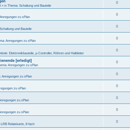
egen
0
8
» in
Thema: Schaltung und Bauteile
0
Anregungen zu sPlan
0
Schaltung und Bauteile
0
ma: Anregungen zu sPlan
0
bole: Elektronikbauteile, µ-Controller, Röhren und Halbleiter
ienende [erledigt]
0
ema: Anregungen zu sPlan
0
 Anregungen zu sPlan
0
regungen zu sPlan
0
Anregungen zu sPlan
0
Anregungen zu sPlan
0
LRB Relaiskarte, 8-fach