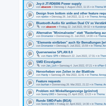
Joy-it JT-RD6006 Power supply
von
abacom
»
Dienstag 2. August 2022, 11:15
» in
Thema M
Design from bottom side and other feature requ
von
npelov
»
Dienstag 26. Juli 2022, 11:11
» in
Thema: Anreg
Bluetooth-Audio für antiken Dual CV xx Verstär
von
abacom
»
Freitag 22. Juli 2022, 09:32
» in
Kundenpr
Alternative "Minimalraster" statt "Rasterfang au
von
Dromantor
»
Donnerstag 21. Juli 2022, 14:00
» in
Thema:
"Elemente einfärben" auch für Bemaßungen [erl
von
Dromantor
»
Dienstag 5. Juli 2022, 15:59
» in
Thema: An
Querverweise SPLAN 8.0
von
Hans-SP8
»
Mittwoch 22. Juni 2022, 17:31
» in
Them
SMD Einzelgatter
von
Jan_Lich
»
Samstag 4. Juni 2022, 07:21
» in
sPlan-S
Hervorheben von Zeilen in der Blattliste
von
Hardy
»
Samstag 28. Mai 2022, 11:41
» in
Thema: Anreg
Feature requests
von
burhan
»
Donnerstag 26. Mai 2022, 21:22
» in
Thema: An
Problem mit Winkelfanganzeige (grün/rot)
von
Sonny1983
»
Samstag 23. April 2022, 13:23
» in
Thema: 
Runde SMD-Pads (BGA)
von
Sonny1983
»
Freitag 22. April 2022, 14:30
» in
Thema: An