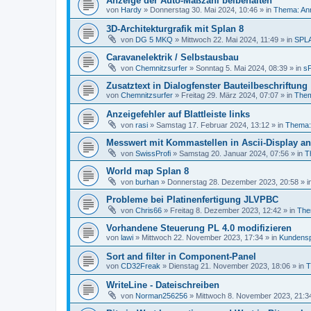
Anzeige der Auto-Maßzahl beibehalten
von
Hardy
»
Donnerstag 30. Mai 2024, 10:46
» in
Thema: An
3D-Architekturgrafik mit Splan 8
von
DG 5 MKQ
»
Mittwoch 22. Mai 2024, 11:49
» in
SPL
Caravanelektrik / Selbstausbau
von
Chemnitzsurfer
»
Sonntag 5. Mai 2024, 08:39
» in
sP
Zusatztext in Dialogfenster Bauteilbeschriftung
von
Chemnitzsurfer
»
Freitag 29. März 2024, 07:07
» in
Them
Anzeigefehler auf Blattleiste links
von
rasi
»
Samstag 17. Februar 2024, 13:12
» in
Thema: 
Messwert mit Kommastellen in Ascii-Display a
von
SwissProfi
»
Samstag 20. Januar 2024, 07:56
» in
T
World map Splan 8
von
burhan
»
Donnerstag 28. Dezember 2023, 20:58
» i
Probleme bei Platinenfertigung JLVPBC
von
Chris66
»
Freitag 8. Dezember 2023, 12:42
» in
Them
Vorhandene Steuerung PL 4.0 modifizieren
von
lawi
»
Mittwoch 22. November 2023, 17:34
» in
Kundensp
Sort and filter in Component-Panel
von
CD32Freak
»
Dienstag 21. November 2023, 18:06
» in
T
WriteLine - Dateischreiben
von
Norman256256
»
Mittwoch 8. November 2023, 21:3