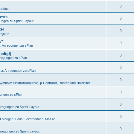
0
odbus
ests
0
ungen zu Sprint-Layout
ker
0
ojekte
s"
0
 Anregungen zu sPlan
edigt]
0
regungen zu sPlan
0
a: Anregungen zu sPlan
0
ymbole: Elektronikbauteile, µ-Controller, Röhren und Halbleiter
0
ungen zu sPlan
0
regungen zu Sprint-Layout
0
Lötaugen, Pads, Leiterbahnen, Masse
0
regungen zu Sprint-Layout