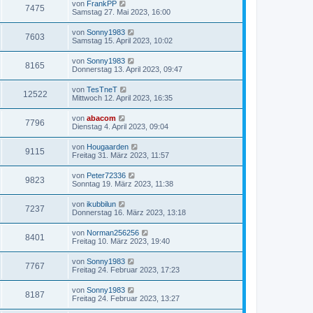
von
FrankPP
7475
Samstag 27. Mai 2023, 16:00
von
Sonny1983
7603
Samstag 15. April 2023, 10:02
von
Sonny1983
8165
Donnerstag 13. April 2023, 09:47
von
TesTneT
12522
Mittwoch 12. April 2023, 16:35
von
abacom
7796
Dienstag 4. April 2023, 09:04
von
Hougaarden
9115
Freitag 31. März 2023, 11:57
von
Peter72336
9823
Sonntag 19. März 2023, 11:38
von
ikubbilun
7237
Donnerstag 16. März 2023, 13:18
von
Norman256256
8401
Freitag 10. März 2023, 19:40
von
Sonny1983
7767
Freitag 24. Februar 2023, 17:23
von
Sonny1983
8187
Freitag 24. Februar 2023, 13:27