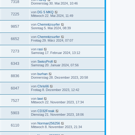
7318
Donnerstag 30. Mai 2024, 10:46
von
DG 5 MKQ
7225
Mittwoch 22. Mai 2024, 11:49
von
Chemnitzsurfer
9857
Sonntag 5. Mai 2024, 08:39
von
Chemnitzsurfer
6652
Freitag 29. März 2024, 07:07
von
rasi
7273
Samstag 17. Februar 2024, 13:12
von
SwissProfi
6343
Samstag 20. Januar 2024, 07:56
von
burhan
8836
Donnerstag 28. Dezember 2023, 20:58
von
Chris66
6047
Freitag 8. Dezember 2023, 12:42
von
lawi
7527
Mittwoch 22. November 2023, 17:34
von
CD32Freak
5903
Dienstag 21. November 2023, 18:06
von
Norman256256
6110
Mittwoch 8. November 2023, 21:34