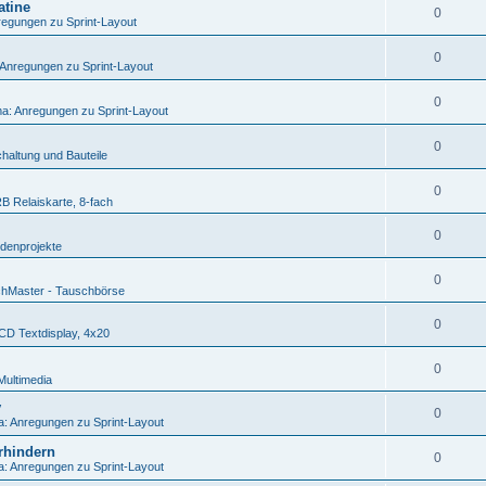
atine
0
egungen zu Sprint-Layout
0
Anregungen zu Sprint-Layout
0
a: Anregungen zu Sprint-Layout
0
haltung und Bauteile
0
 Relaiskarte, 8-fach
0
denprojekte
0
hMaster - Tauschbörse
0
D Textdisplay, 4x20
0
Multimedia
v
0
: Anregungen zu Sprint-Layout
rhindern
0
: Anregungen zu Sprint-Layout