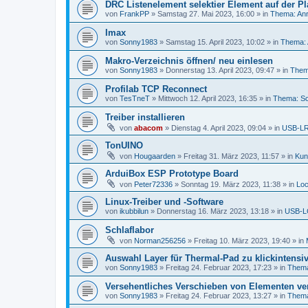
DRC Listenelement selektier Element auf der Pl
von
FrankPP
»
Samstag 27. Mai 2023, 16:00
» in
Thema: Anr
Imax
von
Sonny1983
»
Samstag 15. April 2023, 10:02
» in
Thema: 
Makro-Verzeichnis öffnen/ neu einlesen
von
Sonny1983
»
Donnerstag 13. April 2023, 09:47
» in
Them
Profilab TCP Reconnect
von
TesTneT
»
Mittwoch 12. April 2023, 16:35
» in
Thema: Sc
Treiber installieren
von
abacom
»
Dienstag 4. April 2023, 09:04
» in
USB-LRB
TonUINO
von
Hougaarden
»
Freitag 31. März 2023, 11:57
» in
Kun
ArduiBox ESP Prototype Board
von
Peter72336
»
Sonntag 19. März 2023, 11:38
» in
Loc
Linux-Treiber und -Software
von
ikubbilun
»
Donnerstag 16. März 2023, 13:18
» in
USB-LC
Schlaflabor
von
Norman256256
»
Freitag 10. März 2023, 19:40
» in
Auswahl Layer für Thermal-Pad zu klickintensi
von
Sonny1983
»
Freitag 24. Februar 2023, 17:23
» in
Thema
Versehentliches Verschieben von Elementen ve
von
Sonny1983
»
Freitag 24. Februar 2023, 13:27
» in
Thema