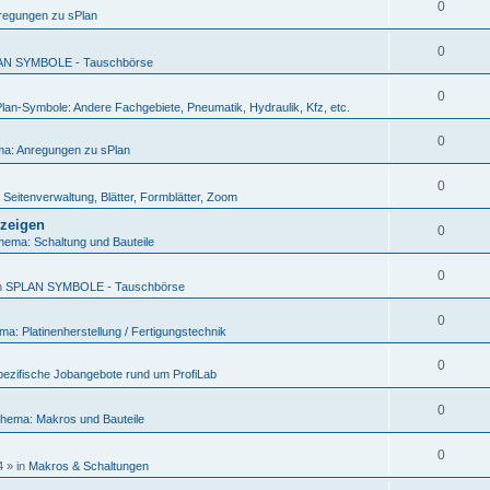
0
regungen zu sPlan
0
AN SYMBOLE - Tauschbörse
0
lan-Symbole: Andere Fachgebiete, Pneumatik, Hydraulik, Kfz, etc.
0
a: Anregungen zu sPlan
0
Seitenverwaltung, Blätter, Formblätter, Zoom
nzeigen
0
hema: Schaltung und Bauteile
0
n
SPLAN SYMBOLE - Tauschbörse
0
a: Platinenherstellung / Fertigungstechnik
0
ezifische Jobangebote rund um ProfiLab
0
hema: Makros und Bauteile
0
4
» in
Makros & Schaltungen