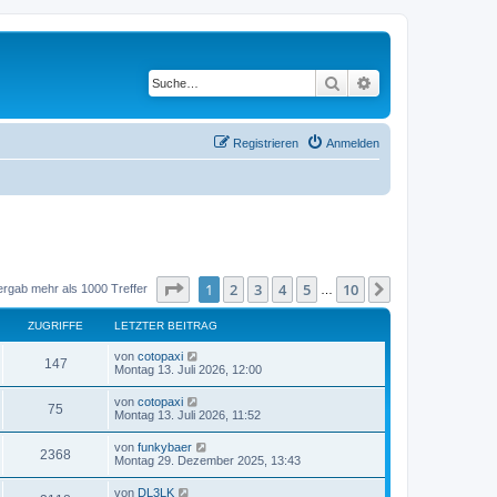
Suche
Erweiterte Suche
Registrieren
Anmelden
Seite
1
von
10
1
2
3
4
5
10
Nächste
ergab mehr als 1000 Treffer
…
ZUGRIFFE
LETZTER BEITRAG
von
cotopaxi
147
Montag 13. Juli 2026, 12:00
von
cotopaxi
75
Montag 13. Juli 2026, 11:52
von
funkybaer
2368
Montag 29. Dezember 2025, 13:43
von
DL3LK