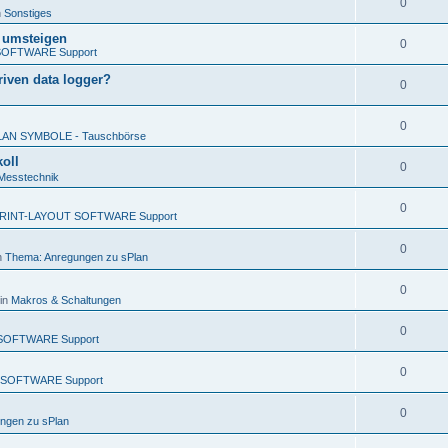
0
n
Sonstiges
x umsteigen
0
SOFTWARE Support
iven data logger?
0
0
LAN SYMBOLE - Tauschbörse
oll
0
Messtechnik
0
RINT-LAYOUT SOFTWARE Support
0
n
Thema: Anregungen zu sPlan
0
in
Makros & Schaltungen
0
SOFTWARE Support
0
 SOFTWARE Support
0
ngen zu sPlan