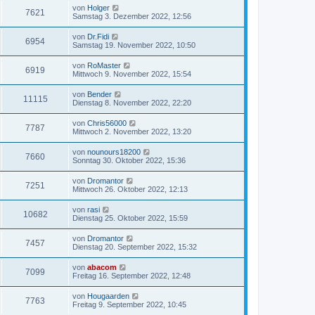
von
Holger
7621
Samstag 3. Dezember 2022, 12:56
von
Dr.Fidi
6954
Samstag 19. November 2022, 10:50
von
RoMaster
6919
Mittwoch 9. November 2022, 15:54
von
Bender
11115
Dienstag 8. November 2022, 22:20
von
Chris56000
7787
Mittwoch 2. November 2022, 13:20
von
nounours18200
7660
Sonntag 30. Oktober 2022, 15:36
von
Dromantor
7251
Mittwoch 26. Oktober 2022, 12:13
von
rasi
10682
Dienstag 25. Oktober 2022, 15:59
von
Dromantor
7457
Dienstag 20. September 2022, 15:32
von
abacom
7099
Freitag 16. September 2022, 12:48
von
Hougaarden
7763
Freitag 9. September 2022, 10:45