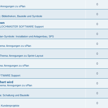
0
 Anregungen zu sPlan
0
 Bibliotheken, Bauteile und Symbole
nen
0
LOCHMASTER SOFTWARE Support
0
lan-Symbole: Installation und Anlagenbau, SPS
0
ema: Anregungen zu sPlan
0
Thema: Anregungen zu Sprint-Layout
0
a: Anregungen zu sPlan
0
FTWARE Support
hert wird
0
hema: Anregungen zu sPlan
0
: Schaltung und Bauteile
0
n
Kundenprojekte