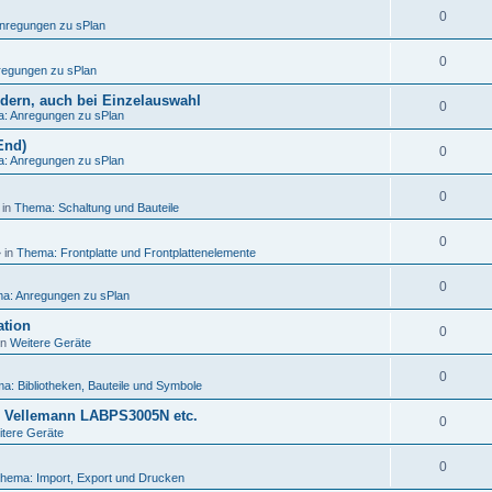
0
nregungen zu sPlan
0
egungen zu sPlan
ändern, auch bei Einzelauswahl
0
: Anregungen zu sPlan
End)
0
: Anregungen zu sPlan
0
 in
Thema: Schaltung und Bauteile
0
 in
Thema: Frontplatte und Frontplattenelemente
0
a: Anregungen zu sPlan
ation
0
in
Weitere Geräte
0
a: Bibliotheken, Bauteile und Symbole
, Vellemann LABPS3005N etc.
0
tere Geräte
0
hema: Import, Export und Drucken