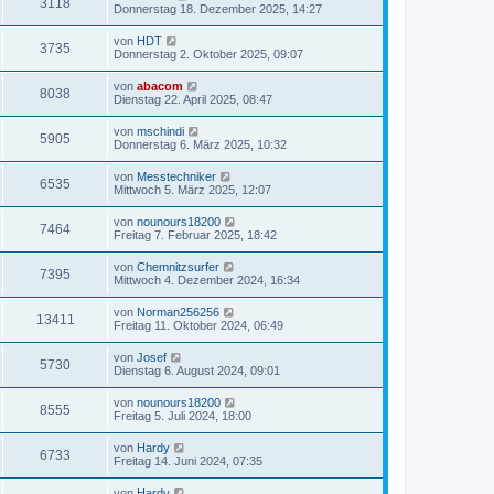
3118
Donnerstag 18. Dezember 2025, 14:27
von
HDT
3735
Donnerstag 2. Oktober 2025, 09:07
von
abacom
8038
Dienstag 22. April 2025, 08:47
von
mschindi
5905
Donnerstag 6. März 2025, 10:32
von
Messtechniker
6535
Mittwoch 5. März 2025, 12:07
von
nounours18200
7464
Freitag 7. Februar 2025, 18:42
von
Chemnitzsurfer
7395
Mittwoch 4. Dezember 2024, 16:34
von
Norman256256
13411
Freitag 11. Oktober 2024, 06:49
von
Josef
5730
Dienstag 6. August 2024, 09:01
von
nounours18200
8555
Freitag 5. Juli 2024, 18:00
von
Hardy
6733
Freitag 14. Juni 2024, 07:35
von
Hardy