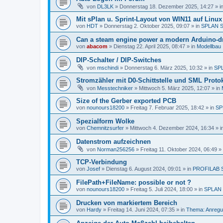
von
DL3LK
»
Donnerstag 18. Dezember 2025, 14:27
» i
Mit sPlan u. Sprint-Layout von WIN11 auf Linu
von
HDT
»
Donnerstag 2. Oktober 2025, 09:07
» in
SPLAN 
Can a steam engine power a modern Arduino-dr
von
abacom
»
Dienstag 22. April 2025, 08:47
» in
Modellbau
DIP-Schalter / DIP-Switches
von
mschindi
»
Donnerstag 6. März 2025, 10:32
» in
SP
Stromzähler mit D0-Schittstelle und SML Protok
von
Messtechniker
»
Mittwoch 5. März 2025, 12:07
» in
Size of the Gerber exported PCB
von
nounours18200
»
Freitag 7. Februar 2025, 18:42
» in
SP
Spezialform Wolke
von
Chemnitzsurfer
»
Mittwoch 4. Dezember 2024, 16:34
» i
Datenstrom aufzeichnen
von
Norman256256
»
Freitag 11. Oktober 2024, 06:49
» 
TCP-Verbindung
von
Josef
»
Dienstag 6. August 2024, 09:01
» in
PROFILAB 
FilePath+FileName: possible or not ?
von
nounours18200
»
Freitag 5. Juli 2024, 18:00
» in
SPLAN
Drucken von markiertem Bereich
von
Hardy
»
Freitag 14. Juni 2024, 07:35
» in
Thema: Anregu