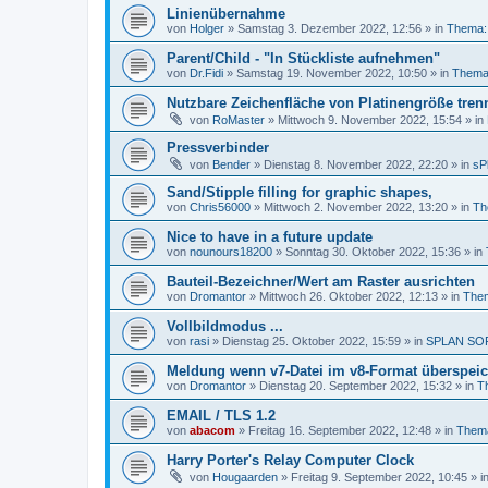
Linienübernahme
von
Holger
»
Samstag 3. Dezember 2022, 12:56
» in
Thema:
Parent/Child - "In Stückliste aufnehmen"
von
Dr.Fidi
»
Samstag 19. November 2022, 10:50
» in
Thema:
Nutzbare Zeichenfläche von Platinengröße tren
von
RoMaster
»
Mittwoch 9. November 2022, 15:54
» in
Pressverbinder
von
Bender
»
Dienstag 8. November 2022, 22:20
» in
sP
Sand/Stipple filling for graphic shapes,
von
Chris56000
»
Mittwoch 2. November 2022, 13:20
» in
Th
Nice to have in a future update
von
nounours18200
»
Sonntag 30. Oktober 2022, 15:36
» in
Bauteil-Bezeichner/Wert am Raster ausrichten
von
Dromantor
»
Mittwoch 26. Oktober 2022, 12:13
» in
Them
Vollbildmodus ...
von
rasi
»
Dienstag 25. Oktober 2022, 15:59
» in
SPLAN SO
Meldung wenn v7-Datei im v8-Format überspeic
von
Dromantor
»
Dienstag 20. September 2022, 15:32
» in
T
EMAIL / TLS 1.2
von
abacom
»
Freitag 16. September 2022, 12:48
» in
Thema
Harry Porter's Relay Computer Clock
von
Hougaarden
»
Freitag 9. September 2022, 10:45
» i