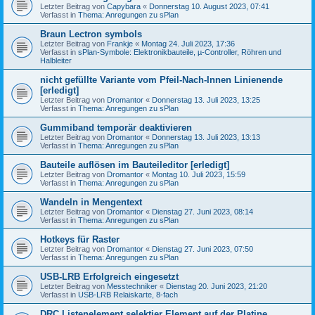
Letzter Beitrag von
Capybara
«
Donnerstag 10. August 2023, 07:41
Verfasst in
Thema: Anregungen zu sPlan
Braun Lectron symbols
Letzter Beitrag von
Frankje
«
Montag 24. Juli 2023, 17:36
Verfasst in
sPlan-Symbole: Elektronikbauteile, µ-Controller, Röhren und
Halbleiter
nicht gefüllte Variante vom Pfeil-Nach-Innen Linienende
[erledigt]
Letzter Beitrag von
Dromantor
«
Donnerstag 13. Juli 2023, 13:25
Verfasst in
Thema: Anregungen zu sPlan
Gummiband temporär deaktivieren
Letzter Beitrag von
Dromantor
«
Donnerstag 13. Juli 2023, 13:13
Verfasst in
Thema: Anregungen zu sPlan
Bauteile auflösen im Bauteileditor [erledigt]
Letzter Beitrag von
Dromantor
«
Montag 10. Juli 2023, 15:59
Verfasst in
Thema: Anregungen zu sPlan
Wandeln in Mengentext
Letzter Beitrag von
Dromantor
«
Dienstag 27. Juni 2023, 08:14
Verfasst in
Thema: Anregungen zu sPlan
Hotkeys für Raster
Letzter Beitrag von
Dromantor
«
Dienstag 27. Juni 2023, 07:50
Verfasst in
Thema: Anregungen zu sPlan
USB-LRB Erfolgreich eingesetzt
Letzter Beitrag von
Messtechniker
«
Dienstag 20. Juni 2023, 21:20
Verfasst in
USB-LRB Relaiskarte, 8-fach
DRC Listenelement selektier Element auf der Platine