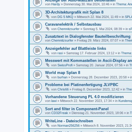
Anzeige der Auto-Maßzahl beibehalten
von
Hardy
»
Donnerstag 30. Mai 2024, 10:46
» in
Thema: An
3D-Architekturgrafik mit Splan 8
von
DG 5 MKQ
»
Mittwoch 22. Mai 2024, 11:49
» in
SPL
Caravanelektrik / Selbstausbau
von
Chemnitzsurfer
»
Sonntag 5. Mai 2024, 08:39
» in
sP
Zusatztext in Dialogfenster Bauteilbeschriftung
von
Chemnitzsurfer
»
Freitag 29. März 2024, 07:07
» in
Them
Anzeigefehler auf Blattleiste links
von
rasi
»
Samstag 17. Februar 2024, 13:12
» in
Thema: 
Messwert mit Kommastellen in Ascii-Display a
von
SwissProfi
»
Samstag 20. Januar 2024, 07:56
» in
T
World map Splan 8
von
burhan
»
Donnerstag 28. Dezember 2023, 20:58
» i
Probleme bei Platinenfertigung JLVPBC
von
Chris66
»
Freitag 8. Dezember 2023, 12:42
» in
Them
Vorhandene Steuerung PL 4.0 modifizieren
von
lawi
»
Mittwoch 22. November 2023, 17:34
» in
Kundensp
Sort and filter in Component-Panel
von
CD32Freak
»
Dienstag 21. November 2023, 18:06
» in
T
WriteLine - Dateischreiben
von
Norman256256
»
Mittwoch 8. November 2023, 21:3