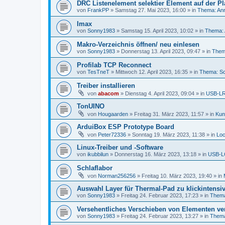
DRC Listenelement selektier Element auf der Pl
von
FrankPP
»
Samstag 27. Mai 2023, 16:00
» in
Thema: Anr
Imax
von
Sonny1983
»
Samstag 15. April 2023, 10:02
» in
Thema: 
Makro-Verzeichnis öffnen/ neu einlesen
von
Sonny1983
»
Donnerstag 13. April 2023, 09:47
» in
Them
Profilab TCP Reconnect
von
TesTneT
»
Mittwoch 12. April 2023, 16:35
» in
Thema: Sc
Treiber installieren
von
abacom
»
Dienstag 4. April 2023, 09:04
» in
USB-LRB
TonUINO
von
Hougaarden
»
Freitag 31. März 2023, 11:57
» in
Kun
ArduiBox ESP Prototype Board
von
Peter72336
»
Sonntag 19. März 2023, 11:38
» in
Loc
Linux-Treiber und -Software
von
ikubbilun
»
Donnerstag 16. März 2023, 13:18
» in
USB-LC
Schlaflabor
von
Norman256256
»
Freitag 10. März 2023, 19:40
» in
Auswahl Layer für Thermal-Pad zu klickintensi
von
Sonny1983
»
Freitag 24. Februar 2023, 17:23
» in
Thema
Versehentliches Verschieben von Elementen ve
von
Sonny1983
»
Freitag 24. Februar 2023, 13:27
» in
Thema