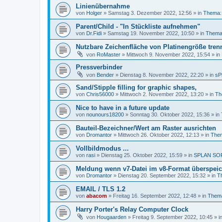
Linienübernahme
von
Holger
»
Samstag 3. Dezember 2022, 12:56
» in
Thema:
Parent/Child - "In Stückliste aufnehmen"
von
Dr.Fidi
»
Samstag 19. November 2022, 10:50
» in
Thema:
Nutzbare Zeichenfläche von Platinengröße tren
von
RoMaster
»
Mittwoch 9. November 2022, 15:54
» in
Pressverbinder
von
Bender
»
Dienstag 8. November 2022, 22:20
» in
sP
Sand/Stipple filling for graphic shapes,
von
Chris56000
»
Mittwoch 2. November 2022, 13:20
» in
Th
Nice to have in a future update
von
nounours18200
»
Sonntag 30. Oktober 2022, 15:36
» in
Bauteil-Bezeichner/Wert am Raster ausrichten
von
Dromantor
»
Mittwoch 26. Oktober 2022, 12:13
» in
Them
Vollbildmodus ...
von
rasi
»
Dienstag 25. Oktober 2022, 15:59
» in
SPLAN SO
Meldung wenn v7-Datei im v8-Format überspeic
von
Dromantor
»
Dienstag 20. September 2022, 15:32
» in
T
EMAIL / TLS 1.2
von
abacom
»
Freitag 16. September 2022, 12:48
» in
Thema
Harry Porter's Relay Computer Clock
von
Hougaarden
»
Freitag 9. September 2022, 10:45
» i