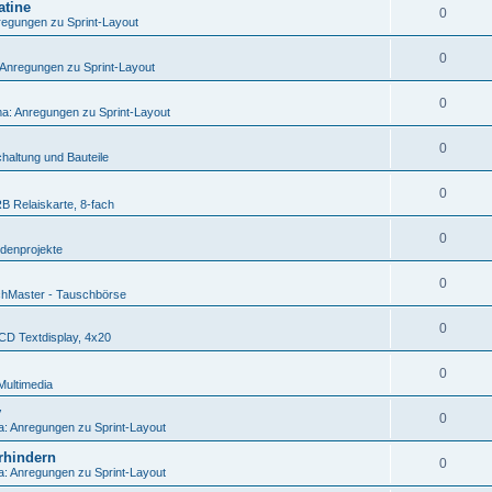
atine
0
egungen zu Sprint-Layout
0
Anregungen zu Sprint-Layout
0
a: Anregungen zu Sprint-Layout
0
haltung und Bauteile
0
 Relaiskarte, 8-fach
0
denprojekte
0
hMaster - Tauschbörse
0
D Textdisplay, 4x20
0
Multimedia
v
0
: Anregungen zu Sprint-Layout
rhindern
0
: Anregungen zu Sprint-Layout