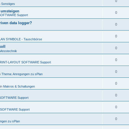
0
n
Sonstiges
x umsteigen
0
SOFTWARE Support
iven data logger?
0
0
LAN SYMBOLE - Tauschbörse
oll
0
Messtechnik
0
RINT-LAYOUT SOFTWARE Support
0
n
Thema: Anregungen zu sPlan
0
in
Makros & Schaltungen
0
SOFTWARE Support
0
 SOFTWARE Support
0
ngen zu sPlan