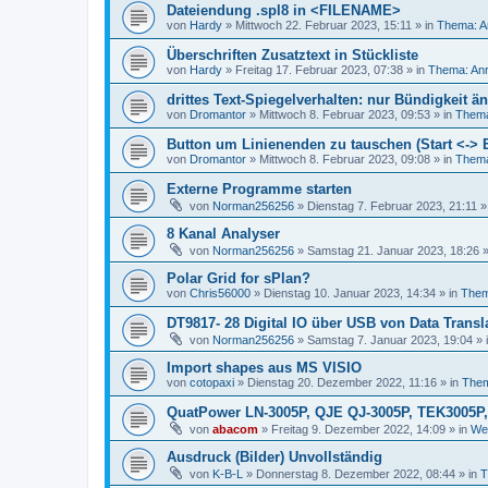
Dateiendung .spl8 in <FILENAME>
von
Hardy
»
Mittwoch 22. Februar 2023, 15:11
» in
Thema: A
Überschriften Zusatztext in Stückliste
von
Hardy
»
Freitag 17. Februar 2023, 07:38
» in
Thema: Anr
drittes Text-Spiegelverhalten: nur Bündigkeit 
von
Dromantor
»
Mittwoch 8. Februar 2023, 09:53
» in
Thema
Button um Linienenden zu tauschen (Start <-> 
von
Dromantor
»
Mittwoch 8. Februar 2023, 09:08
» in
Thema
Externe Programme starten
von
Norman256256
»
Dienstag 7. Februar 2023, 21:11
»
8 Kanal Analyser
von
Norman256256
»
Samstag 21. Januar 2023, 18:26
»
Polar Grid for sPlan?
von
Chris56000
»
Dienstag 10. Januar 2023, 14:34
» in
Them
DT9817- 28 Digital IO über USB von Data Transl
von
Norman256256
»
Samstag 7. Januar 2023, 19:04
» 
Import shapes aus MS VISIO
von
cotopaxi
»
Dienstag 20. Dezember 2022, 11:16
» in
Them
QuatPower LN-3005P, QJE QJ-3005P, TEK3005P
von
abacom
»
Freitag 9. Dezember 2022, 14:09
» in
Wei
Ausdruck (Bilder) Unvollständig
von
K-B-L
»
Donnerstag 8. Dezember 2022, 08:44
» in
T