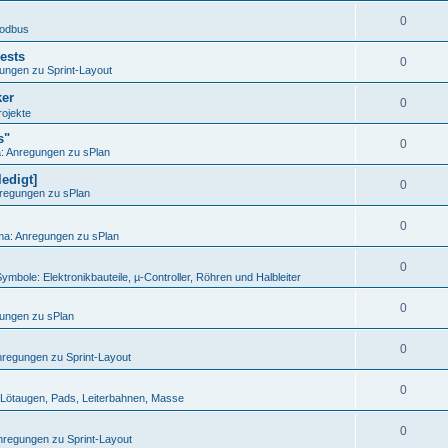
0
odbus
ests
0
ungen zu Sprint-Layout
ker
0
ojekte
s"
0
 Anregungen zu sPlan
edigt]
0
regungen zu sPlan
0
a: Anregungen zu sPlan
0
ymbole: Elektronikbauteile, µ-Controller, Röhren und Halbleiter
0
ungen zu sPlan
0
regungen zu Sprint-Layout
0
Lötaugen, Pads, Leiterbahnen, Masse
0
regungen zu Sprint-Layout