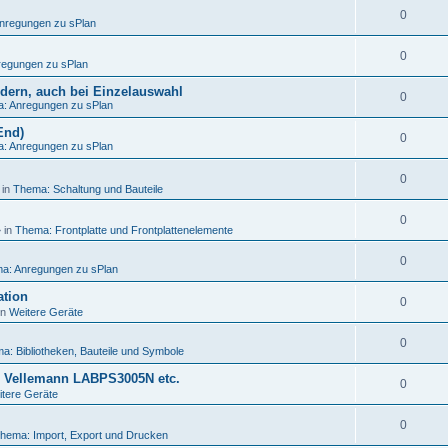
0
nregungen zu sPlan
0
egungen zu sPlan
ändern, auch bei Einzelauswahl
0
: Anregungen zu sPlan
End)
0
: Anregungen zu sPlan
0
 in
Thema: Schaltung und Bauteile
0
 in
Thema: Frontplatte und Frontplattenelemente
0
a: Anregungen zu sPlan
ation
0
in
Weitere Geräte
0
a: Bibliotheken, Bauteile und Symbole
, Vellemann LABPS3005N etc.
0
tere Geräte
0
hema: Import, Export und Drucken