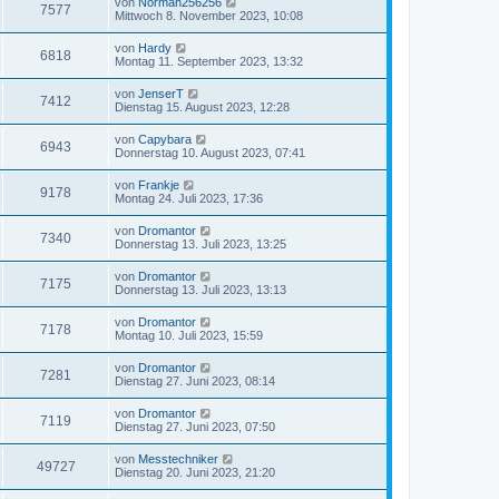
von
Norman256256
7577
Mittwoch 8. November 2023, 10:08
von
Hardy
6818
Montag 11. September 2023, 13:32
von
JenserT
7412
Dienstag 15. August 2023, 12:28
von
Capybara
6943
Donnerstag 10. August 2023, 07:41
von
Frankje
9178
Montag 24. Juli 2023, 17:36
von
Dromantor
7340
Donnerstag 13. Juli 2023, 13:25
von
Dromantor
7175
Donnerstag 13. Juli 2023, 13:13
von
Dromantor
7178
Montag 10. Juli 2023, 15:59
von
Dromantor
7281
Dienstag 27. Juni 2023, 08:14
von
Dromantor
7119
Dienstag 27. Juni 2023, 07:50
von
Messtechniker
49727
Dienstag 20. Juni 2023, 21:20