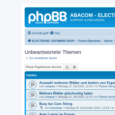
ABACOM - ELEC
SUPPORT & DISCUSSION
Schnellzugriff
FAQ
ELECTRONIC-SOFWARE-SHOP
Foren-Übersicht
Suche
Unbeantwortete Themen
Zur erweiterten Suche
Suche
Erweiterte Suche
THEMEN
Auswahl mehrerer Blätter und ändern von Eige
von
cotopaxi
»
Montag 13. Juli 2026, 12:00
» in
Thema: Anre
Mehrere Blätter gleichzeitig laden
von
cotopaxi
»
Montag 13. Juli 2026, 11:52
» in
Thema: Anreg
Busy bei Com String
von
funkybaer
»
Montag 29. Dezember 2025, 13:43
» in
Auto Logon im Forum