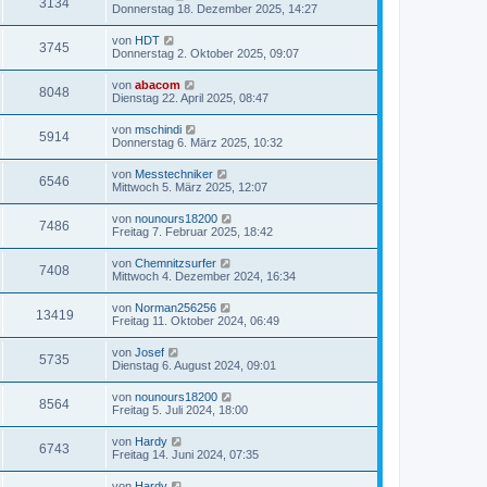
3134
Donnerstag 18. Dezember 2025, 14:27
von
HDT
3745
Donnerstag 2. Oktober 2025, 09:07
von
abacom
8048
Dienstag 22. April 2025, 08:47
von
mschindi
5914
Donnerstag 6. März 2025, 10:32
von
Messtechniker
6546
Mittwoch 5. März 2025, 12:07
von
nounours18200
7486
Freitag 7. Februar 2025, 18:42
von
Chemnitzsurfer
7408
Mittwoch 4. Dezember 2024, 16:34
von
Norman256256
13419
Freitag 11. Oktober 2024, 06:49
von
Josef
5735
Dienstag 6. August 2024, 09:01
von
nounours18200
8564
Freitag 5. Juli 2024, 18:00
von
Hardy
6743
Freitag 14. Juni 2024, 07:35
von
Hardy