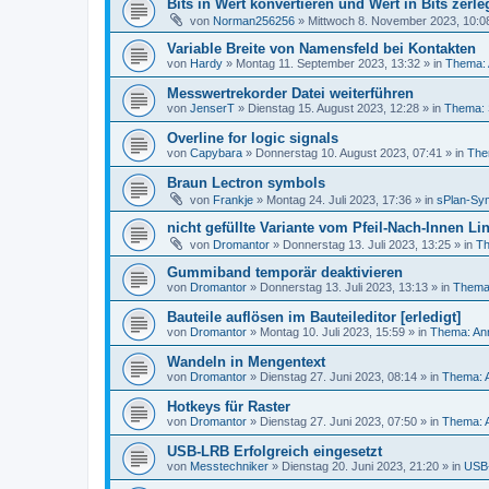
Bits in Wert konvertieren und Wert in Bits zerl
von
Norman256256
»
Mittwoch 8. November 2023, 10:0
Variable Breite von Namensfeld bei Kontakten
von
Hardy
»
Montag 11. September 2023, 13:32
» in
Thema: 
Messwertrekorder Datei weiterführen
von
JenserT
»
Dienstag 15. August 2023, 12:28
» in
Thema: 
Overline for logic signals
von
Capybara
»
Donnerstag 10. August 2023, 07:41
» in
The
Braun Lectron symbols
von
Frankje
»
Montag 24. Juli 2023, 17:36
» in
sPlan-Sym
nicht gefüllte Variante vom Pfeil-Nach-Innen Lin
von
Dromantor
»
Donnerstag 13. Juli 2023, 13:25
» in
Th
Gummiband temporär deaktivieren
von
Dromantor
»
Donnerstag 13. Juli 2023, 13:13
» in
Thema:
Bauteile auflösen im Bauteileditor [erledigt]
von
Dromantor
»
Montag 10. Juli 2023, 15:59
» in
Thema: An
Wandeln in Mengentext
von
Dromantor
»
Dienstag 27. Juni 2023, 08:14
» in
Thema: 
Hotkeys für Raster
von
Dromantor
»
Dienstag 27. Juni 2023, 07:50
» in
Thema: 
USB-LRB Erfolgreich eingesetzt
von
Messtechniker
»
Dienstag 20. Juni 2023, 21:20
» in
USB-