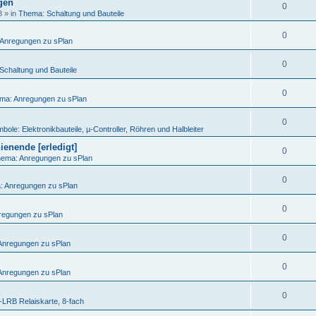
egen
0
8
» in
Thema: Schaltung und Bauteile
0
Anregungen zu sPlan
0
Schaltung und Bauteile
0
ma: Anregungen zu sPlan
0
bole: Elektronikbauteile, µ-Controller, Röhren und Halbleiter
ienende [erledigt]
0
ema: Anregungen zu sPlan
0
 Anregungen zu sPlan
0
regungen zu sPlan
0
Anregungen zu sPlan
0
Anregungen zu sPlan
0
LRB Relaiskarte, 8-fach