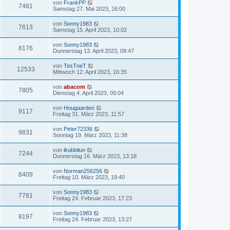
von
FrankPP
7481
Samstag 27. Mai 2023, 16:00
von
Sonny1983
7613
Samstag 15. April 2023, 10:02
von
Sonny1983
8176
Donnerstag 13. April 2023, 09:47
von
TesTneT
12533
Mittwoch 12. April 2023, 16:35
von
abacom
7805
Dienstag 4. April 2023, 09:04
von
Hougaarden
9117
Freitag 31. März 2023, 11:57
von
Peter72336
9831
Sonntag 19. März 2023, 11:38
von
ikubbilun
7244
Donnerstag 16. März 2023, 13:18
von
Norman256256
8409
Freitag 10. März 2023, 19:40
von
Sonny1983
7781
Freitag 24. Februar 2023, 17:23
von
Sonny1983
8197
Freitag 24. Februar 2023, 13:27