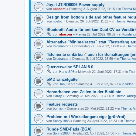
Joy-it JT-RD6006 Power supply
von
abacom
»
Dienstag 2. August 2022, 11:15
» in
Thema M
Design from bottom side and other feature requ
von
npelov
»
Dienstag 26. Juli 2022, 11:11
» in
Thema: Anreg
Bluetooth-Audio für antiken Dual CV xx Verstär
von
abacom
»
Freitag 22. Juli 2022, 09:32
» in
Kundenpr
Alternative "Minimalraster" statt "Rasterfang au
von
Dromantor
»
Donnerstag 21. Juli 2022, 14:00
» in
Thema:
"Elemente einfärben" auch für Bemaßungen [erl
von
Dromantor
»
Dienstag 5. Juli 2022, 15:59
» in
Thema: An
Querverweise SPLAN 8.0
von
Hans-SP8
»
Mittwoch 22. Juni 2022, 17:31
» in
Them
SMD Einzelgatter
von
Jan_Lich
»
Samstag 4. Juni 2022, 07:21
» in
sPlan-S
Hervorheben von Zeilen in der Blattliste
von
Hardy
»
Samstag 28. Mai 2022, 11:41
» in
Thema: Anreg
Feature requests
von
burhan
»
Donnerstag 26. Mai 2022, 21:22
» in
Thema: An
Problem mit Winkelfanganzeige (grün/rot)
von
Sonny1983
»
Samstag 23. April 2022, 13:23
» in
Thema: 
Runde SMD-Pads (BGA)
von
Sonny1983
»
Freitag 22. April 2022, 14:30
» in
Thema: An