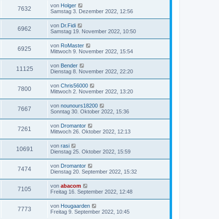
von
Holger
7632
Samstag 3. Dezember 2022, 12:56
von
Dr.Fidi
6962
Samstag 19. November 2022, 10:50
von
RoMaster
6925
Mittwoch 9. November 2022, 15:54
von
Bender
11125
Dienstag 8. November 2022, 22:20
von
Chris56000
7800
Mittwoch 2. November 2022, 13:20
von
nounours18200
7667
Sonntag 30. Oktober 2022, 15:36
von
Dromantor
7261
Mittwoch 26. Oktober 2022, 12:13
von
rasi
10691
Dienstag 25. Oktober 2022, 15:59
von
Dromantor
7474
Dienstag 20. September 2022, 15:32
von
abacom
7105
Freitag 16. September 2022, 12:48
von
Hougaarden
7773
Freitag 9. September 2022, 10:45