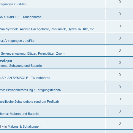
0
regungen zu sPlan
0
AN SYMBOLE - Tauschbörse
0
lan-Symbole: Andere Fachgebiete, Pneumatik, Hydraulik, Kfz, etc.
0
a: Anregungen zu sPlan
0
Seitenverwaltung, Blätter, Formblätter, Zoom
nzeigen
0
hema: Schaltung und Bauteile
0
n
SPLAN SYMBOLE - Tauschbörse
0
a: Platinenherstellung / Fertigungstechnik
0
ezifische Jobangebote rund um ProfiLab
0
hema: Makros und Bauteile
0
4
» in
Makros & Schaltungen