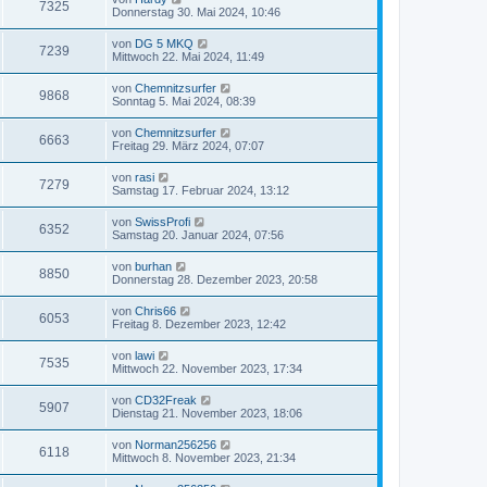
7325
Donnerstag 30. Mai 2024, 10:46
von
DG 5 MKQ
7239
Mittwoch 22. Mai 2024, 11:49
von
Chemnitzsurfer
9868
Sonntag 5. Mai 2024, 08:39
von
Chemnitzsurfer
6663
Freitag 29. März 2024, 07:07
von
rasi
7279
Samstag 17. Februar 2024, 13:12
von
SwissProfi
6352
Samstag 20. Januar 2024, 07:56
von
burhan
8850
Donnerstag 28. Dezember 2023, 20:58
von
Chris66
6053
Freitag 8. Dezember 2023, 12:42
von
lawi
7535
Mittwoch 22. November 2023, 17:34
von
CD32Freak
5907
Dienstag 21. November 2023, 18:06
von
Norman256256
6118
Mittwoch 8. November 2023, 21:34