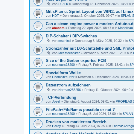
von
DL3LK
»
Donnerstag 18. Dezember 2025, 14:27
» i
Mit sPlan u. Sprint-Layout von WIN11 auf Linu
von
HDT
»
Donnerstag 2. Oktober 2025, 09:07
» in
SPLAN 
Can a steam engine power a modern Arduino-dr
von
abacom
»
Dienstag 22. April 2025, 08:47
» in
Modellbau
DIP-Schalter / DIP-Switches
von
mschindi
»
Donnerstag 6. März 2025, 10:32
» in
SP
Stromzähler mit D0-Schittstelle und SML Protok
von
Messtechniker
»
Mittwoch 5. März 2025, 12:07
» in
Size of the Gerber exported PCB
von
nounours18200
»
Freitag 7. Februar 2025, 18:42
» in
SP
Spezialform Wolke
von
Chemnitzsurfer
»
Mittwoch 4. Dezember 2024, 16:34
» i
Datenstrom aufzeichnen
von
Norman256256
»
Freitag 11. Oktober 2024, 06:49
» 
TCP-Verbindung
von
Josef
»
Dienstag 6. August 2024, 09:01
» in
PROFILAB 
FilePath+FileName: possible or not ?
von
nounours18200
»
Freitag 5. Juli 2024, 18:00
» in
SPLAN
Drucken von markiertem Bereich
von
Hardy
»
Freitag 14. Juni 2024, 07:35
» in
Thema: Anregu