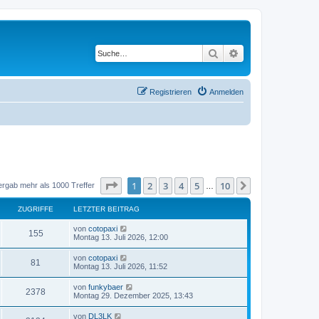
Suche
Erweiterte Suche
Registrieren
Anmelden
Seite
1
von
10
1
2
3
4
5
10
Nächste
ergab mehr als 1000 Treffer
…
ZUGRIFFE
LETZTER BEITRAG
von
cotopaxi
155
Montag 13. Juli 2026, 12:00
von
cotopaxi
81
Montag 13. Juli 2026, 11:52
von
funkybaer
2378
Montag 29. Dezember 2025, 13:43
von
DL3LK