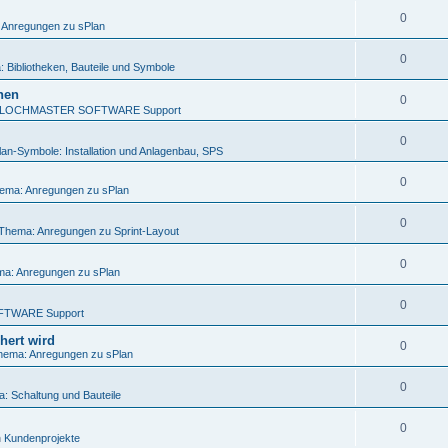
0
 Anregungen zu sPlan
0
 Bibliotheken, Bauteile und Symbole
nen
0
LOCHMASTER SOFTWARE Support
0
lan-Symbole: Installation und Anlagenbau, SPS
0
ema: Anregungen zu sPlan
0
Thema: Anregungen zu Sprint-Layout
0
a: Anregungen zu sPlan
0
FTWARE Support
hert wird
0
hema: Anregungen zu sPlan
0
: Schaltung und Bauteile
0
n
Kundenprojekte