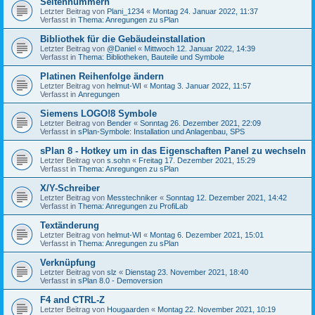
Seitennummern
Letzter Beitrag von
Plani_1234
«
Montag 24. Januar 2022, 11:37
Verfasst in
Thema: Anregungen zu sPlan
Bibliothek für die Gebäudeinstallation
Letzter Beitrag von
@Daniel
«
Mittwoch 12. Januar 2022, 14:39
Verfasst in
Thema: Bibliotheken, Bauteile und Symbole
Platinen Reihenfolge ändern
Letzter Beitrag von
helmut-WI
«
Montag 3. Januar 2022, 11:57
Verfasst in
Anregungen
Siemens LOGO!8 Symbole
Letzter Beitrag von
Bender
«
Sonntag 26. Dezember 2021, 22:09
Verfasst in
sPlan-Symbole: Installation und Anlagenbau, SPS
sPlan 8 - Hotkey um in das Eigenschaften Panel zu wechseln
Letzter Beitrag von
s.sohn
«
Freitag 17. Dezember 2021, 15:29
Verfasst in
Thema: Anregungen zu sPlan
X/Y-Schreiber
Letzter Beitrag von
Messtechniker
«
Sonntag 12. Dezember 2021, 14:42
Verfasst in
Thema: Anregungen zu ProfiLab
Textänderung
Letzter Beitrag von
helmut-WI
«
Montag 6. Dezember 2021, 15:01
Verfasst in
Thema: Anregungen zu sPlan
Verknüpfung
Letzter Beitrag von
slz
«
Dienstag 23. November 2021, 18:40
Verfasst in
sPlan 8.0 - Demoversion
F4 and CTRL-Z
Letzter Beitrag von
Hougaarden
«
Montag 22. November 2021, 10:19