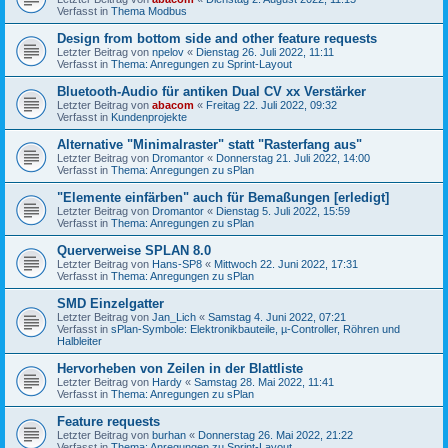
Verfasst in
Thema Modbus
Design from bottom side and other feature requests
Letzter Beitrag von
npelov
«
Dienstag 26. Juli 2022, 11:11
Verfasst in
Thema: Anregungen zu Sprint-Layout
Bluetooth-Audio für antiken Dual CV xx Verstärker
Letzter Beitrag von
abacom
«
Freitag 22. Juli 2022, 09:32
Verfasst in
Kundenprojekte
Alternative "Minimalraster" statt "Rasterfang aus"
Letzter Beitrag von
Dromantor
«
Donnerstag 21. Juli 2022, 14:00
Verfasst in
Thema: Anregungen zu sPlan
"Elemente einfärben" auch für Bemaßungen [erledigt]
Letzter Beitrag von
Dromantor
«
Dienstag 5. Juli 2022, 15:59
Verfasst in
Thema: Anregungen zu sPlan
Querverweise SPLAN 8.0
Letzter Beitrag von
Hans-SP8
«
Mittwoch 22. Juni 2022, 17:31
Verfasst in
Thema: Anregungen zu sPlan
SMD Einzelgatter
Letzter Beitrag von
Jan_Lich
«
Samstag 4. Juni 2022, 07:21
Verfasst in
sPlan-Symbole: Elektronikbauteile, µ-Controller, Röhren und
Halbleiter
Hervorheben von Zeilen in der Blattliste
Letzter Beitrag von
Hardy
«
Samstag 28. Mai 2022, 11:41
Verfasst in
Thema: Anregungen zu sPlan
Feature requests
Letzter Beitrag von
burhan
«
Donnerstag 26. Mai 2022, 21:22
Verfasst in
Thema: Anregungen zu Sprint-Layout