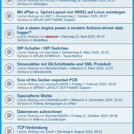
Letzter Beitrag von
DL3LK
«
Donnerstag 18. Dezember 2025, 14:27
Verfasst in
Sonstiges
Mit sPlan u. Sprint-Layout von WIN11 auf Linux umsteigen
Letzter Beitrag von
HDT
«
Donnerstag 2. Oktober 2025, 09:07
Verfasst in
SPLAN SOFTWARE Support
Can a steam engine power a modern Arduino-driven data
logger?
Letzter Beitrag von
abacom
«
Dienstag 22. April 2025, 08:47
Verfasst in
Modellbau
DIP-Schalter / DIP-Switches
Letzter Beitrag von
mschindi
«
Donnerstag 6. März 2025, 10:32
Verfasst in
SPLAN SYMBOLE - Tauschbörse
Stromzähler mit D0-Schittstelle und SML Protokoll
Letzter Beitrag von
Messtechniker
«
Mittwoch 5. März 2025, 12:07
Verfasst in
Messtechnik
Size of the Gerber exported PCB
Letzter Beitrag von
nounours18200
«
Freitag 7. Februar 2025, 18:42
Verfasst in
SPRINT-LAYOUT SOFTWARE Support
Spezialform Wolke
Letzter Beitrag von
Chemnitzsurfer
«
Mittwoch 4. Dezember 2024, 16:34
Verfasst in
Thema: Anregungen zu sPlan
Datenstrom aufzeichnen
Letzter Beitrag von
Norman256256
«
Freitag 11. Oktober 2024, 06:49
Verfasst in
Makros & Schaltungen
TCP-Verbindung
Letzter Beitrag von
Josef
«
Dienstag 6. August 2024, 09:01