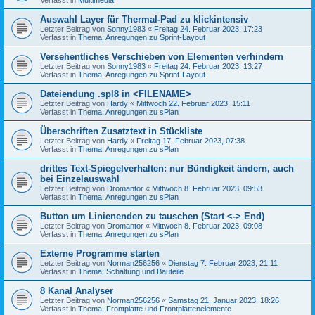
Auswahl Layer für Thermal-Pad zu klickintensiv
Letzter Beitrag von
Sonny1983
«
Freitag 24. Februar 2023, 17:23
Verfasst in
Thema: Anregungen zu Sprint-Layout
Versehentliches Verschieben von Elementen verhindern
Letzter Beitrag von
Sonny1983
«
Freitag 24. Februar 2023, 13:27
Verfasst in
Thema: Anregungen zu Sprint-Layout
Dateiendung .spl8 in <FILENAME>
Letzter Beitrag von
Hardy
«
Mittwoch 22. Februar 2023, 15:11
Verfasst in
Thema: Anregungen zu sPlan
Überschriften Zusatztext in Stückliste
Letzter Beitrag von
Hardy
«
Freitag 17. Februar 2023, 07:38
Verfasst in
Thema: Anregungen zu sPlan
drittes Text-Spiegelverhalten: nur Bündigkeit ändern, auch
bei Einzelauswahl
Letzter Beitrag von
Dromantor
«
Mittwoch 8. Februar 2023, 09:53
Verfasst in
Thema: Anregungen zu sPlan
Button um Linienenden zu tauschen (Start <-> End)
Letzter Beitrag von
Dromantor
«
Mittwoch 8. Februar 2023, 09:08
Verfasst in
Thema: Anregungen zu sPlan
Externe Programme starten
Letzter Beitrag von
Norman256256
«
Dienstag 7. Februar 2023, 21:11
Verfasst in
Thema: Schaltung und Bauteile
8 Kanal Analyser
Letzter Beitrag von
Norman256256
«
Samstag 21. Januar 2023, 18:26
Verfasst in
Thema: Frontplatte und Frontplattenelemente