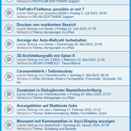
Verfasst in
PROFILAB SOFTWARE Support
FilePath+FileName: possible or not ?
Letzter Beitrag von
nounours18200
«
Freitag 5. Juli 2024, 18:00
Verfasst in
SPLAN SOFTWARE Support
Drucken von markiertem Bereich
Letzter Beitrag von
Hardy
«
Freitag 14. Juni 2024, 07:35
Verfasst in
Thema: Anregungen zu sPlan
Anzeige der Auto-Maßzahl beibehalten
Letzter Beitrag von
Hardy
«
Donnerstag 30. Mai 2024, 10:46
Verfasst in
Thema: Anregungen zu sPlan
3D-Architekturgrafik mit Splan 8
Letzter Beitrag von
DG 5 MKQ
«
Mittwoch 22. Mai 2024, 11:49
Verfasst in
SPLAN SYMBOLE - Tauschbörse
Caravanelektrik / Selbstausbau
Letzter Beitrag von
Chemnitzsurfer
«
Sonntag 5. Mai 2024, 08:39
Verfasst in
sPlan-Symbole: Andere Fachgebiete, Pneumatik, Hydraulik, Kfz,
etc.
Zusatztext in Dialogfenster Bauteilbeschriftung
Letzter Beitrag von
Chemnitzsurfer
«
Freitag 29. März 2024, 07:07
Verfasst in
Thema: Anregungen zu sPlan
Anzeigefehler auf Blattleiste links
Letzter Beitrag von
rasi
«
Samstag 17. Februar 2024, 13:12
Verfasst in
Thema: Seitenverwaltung, Blätter, Formblätter, Zoom
Messwert mit Kommastellen in Ascii-Display anzeigen
Letzter Beitrag von
SwissProfi
«
Samstag 20. Januar 2024, 07:56
Verfasst in
Thema: Schaltung und Bauteile