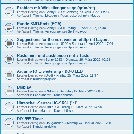
Problem mit Winkelfanganzeige (grün/rot)
Letzter Beitrag von
Sonny1983
«
Samstag 23. April 2022, 13:23
Verfasst in
Thema: Lötaugen, Pads, Leiterbahnen, Masse
Runde SMD-Pads (BGA)
Letzter Beitrag von
Sonny1983
«
Freitag 22. April 2022, 14:30
Verfasst in
Thema: Anregungen zu Sprint-Layout
Suggestions for the next version of Sprint Layout
Letzter Beitrag von
nounours18200
«
Samstag 9. April 2022, 17:06
Verfasst in
Thema: Anregungen zu Sprint-Layout
Raster ein- und ausblenden mit #-Taste
Letzter Beitrag von
Sonny1983
«
Dienstag 29. März 2022, 02:24
Verfasst in
Thema: Anregungen zu Sprint-Layout
Arduino IO Erweiterung - DO-8 LED
Letzter Beitrag von
Diddl
«
Freitag 25. März 2022, 11:37
Verfasst in
Kundenprojekte
Display
Letzter Beitrag von
OhLeut
«
Samstag 19. März 2022, 08:56
Verfasst in
LochMaster - Tauschbörse
Ultraschall-Sensor HC-SR04 (1:1)
Letzter Beitrag von
OhLeut
«
Freitag 18. März 2022, 14:58
Verfasst in
LochMaster - Tauschbörse
DIY 555 Timer
Letzter Beitrag von
Hougaarden
«
Montag 24. Januar 2022, 12:10
Verfasst in
Kundenprojekte