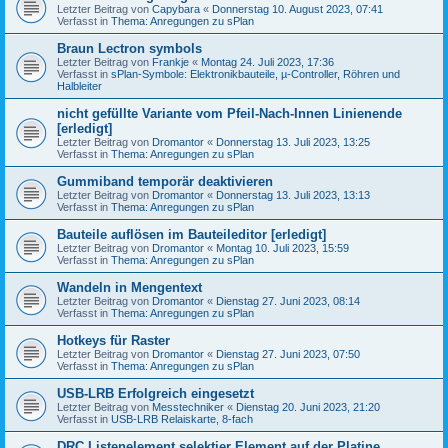
Letzter Beitrag von
Capybara
«
Donnerstag 10. August 2023, 07:41
Verfasst in
Thema: Anregungen zu sPlan
Braun Lectron symbols
Letzter Beitrag von
Frankje
«
Montag 24. Juli 2023, 17:36
Verfasst in
sPlan-Symbole: Elektronikbauteile, µ-Controller, Röhren und
Halbleiter
nicht gefüllte Variante vom Pfeil-Nach-Innen Linienende
[erledigt]
Letzter Beitrag von
Dromantor
«
Donnerstag 13. Juli 2023, 13:25
Verfasst in
Thema: Anregungen zu sPlan
Gummiband temporär deaktivieren
Letzter Beitrag von
Dromantor
«
Donnerstag 13. Juli 2023, 13:13
Verfasst in
Thema: Anregungen zu sPlan
Bauteile auflösen im Bauteileditor [erledigt]
Letzter Beitrag von
Dromantor
«
Montag 10. Juli 2023, 15:59
Verfasst in
Thema: Anregungen zu sPlan
Wandeln in Mengentext
Letzter Beitrag von
Dromantor
«
Dienstag 27. Juni 2023, 08:14
Verfasst in
Thema: Anregungen zu sPlan
Hotkeys für Raster
Letzter Beitrag von
Dromantor
«
Dienstag 27. Juni 2023, 07:50
Verfasst in
Thema: Anregungen zu sPlan
USB-LRB Erfolgreich eingesetzt
Letzter Beitrag von
Messtechniker
«
Dienstag 20. Juni 2023, 21:20
Verfasst in
USB-LRB Relaiskarte, 8-fach
DRC Listenelement selektier Element auf der Platine