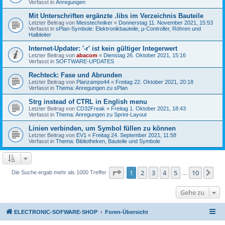
Verfasst in
Anregungen
Mit Unterschriften ergänzte .libs im Verzeichnis Bauteile
Letzter Beitrag von
Messtechniker
«
Donnerstag 11. November 2021, 15:53
Verfasst in
sPlan-Symbole: Elektronikbauteile, µ-Controller, Röhren und
Halbleiter
Internet-Updater: '-r' ist kein gültiger Integerwert
Letzter Beitrag von
abacom
«
Dienstag 26. Oktober 2021, 15:16
Verfasst in
SOFTWARE-UPDATES
Rechteck: Fase und Abrunden
Letzter Beitrag von
Planzampo44
«
Freitag 22. Oktober 2021, 20:18
Verfasst in
Thema: Anregungen zu sPlan
Strg instead of CTRL in English menu
Letzter Beitrag von
CD32Freak
«
Freitag 1. Oktober 2021, 18:43
Verfasst in
Thema: Anregungen zu Sprint-Layout
Linien verbinden, um Symbol füllen zu können
Letzter Beitrag von
EV1
«
Freitag 24. September 2021, 11:58
Verfasst in
Thema: Bibliotheken, Bauteile und Symbole
Seite
1
von
10
1
2
3
4
5
10
Nä
Die Suche ergab mehr als 1000 Treffer
…
Gehe zu
ELECTRONIC-SOFWARE-SHOP
Foren-Übersicht