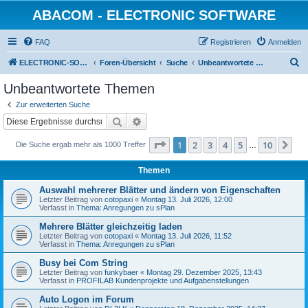
ABACOM - ELECTRONIC SOFTWARE
FAQ
Registrieren
Anmelden
S
ELECTRONIC-SOFWARE-SHOP
Foren-Übersicht
Suche
Unbeantwortete Themen
u
Unbeantwortete Themen
c
Zur erweiterten Suche
h
Suche
Erweiterte Suche
e
Seite
1
von
10
1
2
3
4
5
10
Nä
Die Suche ergab mehr als 1000 Treffer
…
Themen
Auswahl mehrerer Blätter und ändern von Eigenschaften
Letzter Beitrag von
cotopaxi
«
Montag 13. Juli 2026, 12:00
Verfasst in
Thema: Anregungen zu sPlan
Mehrere Blätter gleichzeitig laden
Letzter Beitrag von
cotopaxi
«
Montag 13. Juli 2026, 11:52
Verfasst in
Thema: Anregungen zu sPlan
Busy bei Com String
Letzter Beitrag von
funkybaer
«
Montag 29. Dezember 2025, 13:43
Verfasst in
PROFILAB Kundenprojekte und Aufgabenstellungen
Auto Logon im Forum