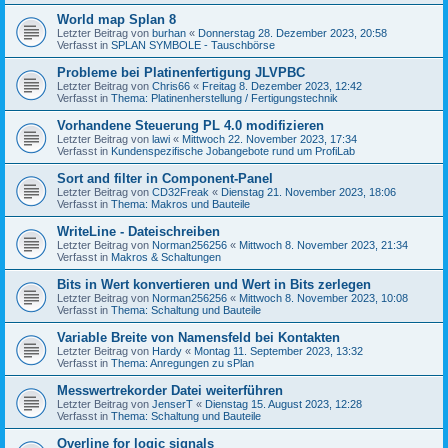
World map Splan 8
Letzter Beitrag von
burhan
«
Donnerstag 28. Dezember 2023, 20:58
Verfasst in
SPLAN SYMBOLE - Tauschbörse
Probleme bei Platinenfertigung JLVPBC
Letzter Beitrag von
Chris66
«
Freitag 8. Dezember 2023, 12:42
Verfasst in
Thema: Platinenherstellung / Fertigungstechnik
Vorhandene Steuerung PL 4.0 modifizieren
Letzter Beitrag von
lawi
«
Mittwoch 22. November 2023, 17:34
Verfasst in
Kundenspezifische Jobangebote rund um ProfiLab
Sort and filter in Component-Panel
Letzter Beitrag von
CD32Freak
«
Dienstag 21. November 2023, 18:06
Verfasst in
Thema: Makros und Bauteile
WriteLine - Dateischreiben
Letzter Beitrag von
Norman256256
«
Mittwoch 8. November 2023, 21:34
Verfasst in
Makros & Schaltungen
Bits in Wert konvertieren und Wert in Bits zerlegen
Letzter Beitrag von
Norman256256
«
Mittwoch 8. November 2023, 10:08
Verfasst in
Thema: Schaltung und Bauteile
Variable Breite von Namensfeld bei Kontakten
Letzter Beitrag von
Hardy
«
Montag 11. September 2023, 13:32
Verfasst in
Thema: Anregungen zu sPlan
Messwertrekorder Datei weiterführen
Letzter Beitrag von
JenserT
«
Dienstag 15. August 2023, 12:28
Verfasst in
Thema: Schaltung und Bauteile
Overline for logic signals