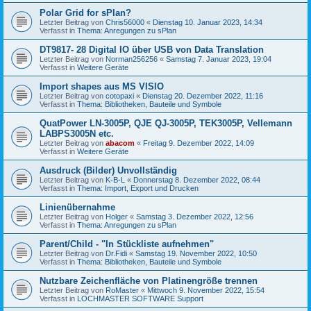
Polar Grid for sPlan?
Letzter Beitrag von
Chris56000
«
Dienstag 10. Januar 2023, 14:34
Verfasst in
Thema: Anregungen zu sPlan
DT9817- 28 Digital IO über USB von Data Translation
Letzter Beitrag von
Norman256256
«
Samstag 7. Januar 2023, 19:04
Verfasst in
Weitere Geräte
Import shapes aus MS VISIO
Letzter Beitrag von
cotopaxi
«
Dienstag 20. Dezember 2022, 11:16
Verfasst in
Thema: Bibliotheken, Bauteile und Symbole
QuatPower LN-3005P, QJE QJ-3005P, TEK3005P, Vellemann
LABPS3005N etc.
Letzter Beitrag von
abacom
«
Freitag 9. Dezember 2022, 14:09
Verfasst in
Weitere Geräte
Ausdruck (Bilder) Unvollständig
Letzter Beitrag von
K-B-L
«
Donnerstag 8. Dezember 2022, 08:44
Verfasst in
Thema: Import, Export und Drucken
Linienübernahme
Letzter Beitrag von
Holger
«
Samstag 3. Dezember 2022, 12:56
Verfasst in
Thema: Anregungen zu sPlan
Parent/Child - "In Stückliste aufnehmen"
Letzter Beitrag von
Dr.Fidi
«
Samstag 19. November 2022, 10:50
Verfasst in
Thema: Bibliotheken, Bauteile und Symbole
Nutzbare Zeichenfläche von Platinengröße trennen
Letzter Beitrag von
RoMaster
«
Mittwoch 9. November 2022, 15:54
Verfasst in
LOCHMASTER SOFTWARE Support