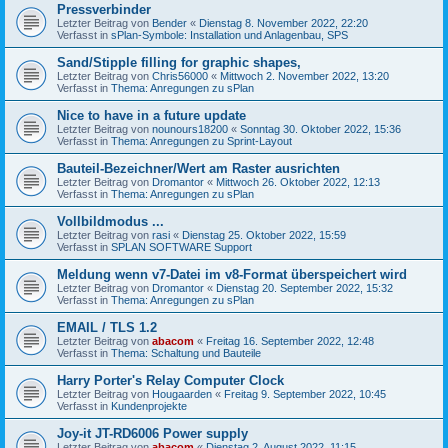
Pressverbinder
Letzter Beitrag von
Bender
«
Dienstag 8. November 2022, 22:20
Verfasst in
sPlan-Symbole: Installation und Anlagenbau, SPS
Sand/Stipple filling for graphic shapes,
Letzter Beitrag von
Chris56000
«
Mittwoch 2. November 2022, 13:20
Verfasst in
Thema: Anregungen zu sPlan
Nice to have in a future update
Letzter Beitrag von
nounours18200
«
Sonntag 30. Oktober 2022, 15:36
Verfasst in
Thema: Anregungen zu Sprint-Layout
Bauteil-Bezeichner/Wert am Raster ausrichten
Letzter Beitrag von
Dromantor
«
Mittwoch 26. Oktober 2022, 12:13
Verfasst in
Thema: Anregungen zu sPlan
Vollbildmodus ...
Letzter Beitrag von
rasi
«
Dienstag 25. Oktober 2022, 15:59
Verfasst in
SPLAN SOFTWARE Support
Meldung wenn v7-Datei im v8-Format überspeichert wird
Letzter Beitrag von
Dromantor
«
Dienstag 20. September 2022, 15:32
Verfasst in
Thema: Anregungen zu sPlan
EMAIL / TLS 1.2
Letzter Beitrag von
abacom
«
Freitag 16. September 2022, 12:48
Verfasst in
Thema: Schaltung und Bauteile
Harry Porter's Relay Computer Clock
Letzter Beitrag von
Hougaarden
«
Freitag 9. September 2022, 10:45
Verfasst in
Kundenprojekte
Joy-it JT-RD6006 Power supply
Letzter Beitrag von
abacom
«
Dienstag 2. August 2022, 11:15