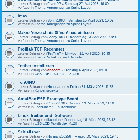
Letzter Beitrag von
FrankPP
«
Samstag 27. Mai 2023, 16:00
Verfasst in
Thema: Anregungen zu Sprint-Layout
Imax
Letzter Beitrag von
Sonny1983
«
Samstag 15. April 2023, 10:02
Verfasst in
Thema: Anregungen zu Sprint-Layout
Makro-Verzeichnis öffnen/ neu einlesen
Letzter Beitrag von
Sonny1983
«
Donnerstag 13. April 2023, 09:47
Verfasst in
Thema: Anregungen zu Sprint-Layout
Profilab TCP Reconnect
Letzter Beitrag von
TesTneT
«
Mittwoch 12. April 2023, 16:35
Verfasst in
Thema: Schaltung und Bauteile
Treiber installieren
Letzter Beitrag von
abacom
«
Dienstag 4. April 2023, 09:04
Verfasst in
USB-LRB Relaiskarte, 8-fach
TonUINO
Letzter Beitrag von
Hougaarden
«
Freitag 31. März 2023, 11:57
Verfasst in
Kundenprojekte
ArduiBox ESP Prototype Board
Letzter Beitrag von
Peter72336
«
Sonntag 19. März 2023, 11:38
Verfasst in
LochMaster - Tauschbörse
Linux-Treiber und -Software
Letzter Beitrag von
ikubbilun
«
Donnerstag 16. März 2023, 13:18
Verfasst in
USB-LCD Textdisplay, 4x20
Schlaflabor
Letzter Beitrag von
Norman256256
«
Freitag 10. März 2023, 19:40
Verfasst in
Multimedia