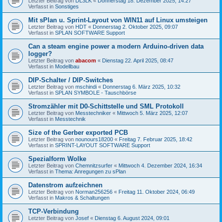
Letzter Beitrag von
DL3LK
«
Donnerstag 18. Dezember 2025, 14:27
Verfasst in
Sonstiges
Mit sPlan u. Sprint-Layout von WIN11 auf Linux umsteigen
Letzter Beitrag von
HDT
«
Donnerstag 2. Oktober 2025, 09:07
Verfasst in
SPLAN SOFTWARE Support
Can a steam engine power a modern Arduino-driven data
logger?
Letzter Beitrag von
abacom
«
Dienstag 22. April 2025, 08:47
Verfasst in
Modellbau
DIP-Schalter / DIP-Switches
Letzter Beitrag von
mschindi
«
Donnerstag 6. März 2025, 10:32
Verfasst in
SPLAN SYMBOLE - Tauschbörse
Stromzähler mit D0-Schittstelle und SML Protokoll
Letzter Beitrag von
Messtechniker
«
Mittwoch 5. März 2025, 12:07
Verfasst in
Messtechnik
Size of the Gerber exported PCB
Letzter Beitrag von
nounours18200
«
Freitag 7. Februar 2025, 18:42
Verfasst in
SPRINT-LAYOUT SOFTWARE Support
Spezialform Wolke
Letzter Beitrag von
Chemnitzsurfer
«
Mittwoch 4. Dezember 2024, 16:34
Verfasst in
Thema: Anregungen zu sPlan
Datenstrom aufzeichnen
Letzter Beitrag von
Norman256256
«
Freitag 11. Oktober 2024, 06:49
Verfasst in
Makros & Schaltungen
TCP-Verbindung
Letzter Beitrag von
Josef
«
Dienstag 6. August 2024, 09:01