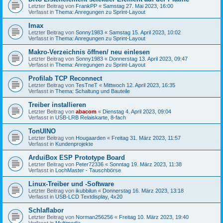
Letzter Beitrag von
FrankPP
«
Samstag 27. Mai 2023, 16:00
Verfasst in
Thema: Anregungen zu Sprint-Layout
Imax
Letzter Beitrag von
Sonny1983
«
Samstag 15. April 2023, 10:02
Verfasst in
Thema: Anregungen zu Sprint-Layout
Makro-Verzeichnis öffnen/ neu einlesen
Letzter Beitrag von
Sonny1983
«
Donnerstag 13. April 2023, 09:47
Verfasst in
Thema: Anregungen zu Sprint-Layout
Profilab TCP Reconnect
Letzter Beitrag von
TesTneT
«
Mittwoch 12. April 2023, 16:35
Verfasst in
Thema: Schaltung und Bauteile
Treiber installieren
Letzter Beitrag von
abacom
«
Dienstag 4. April 2023, 09:04
Verfasst in
USB-LRB Relaiskarte, 8-fach
TonUINO
Letzter Beitrag von
Hougaarden
«
Freitag 31. März 2023, 11:57
Verfasst in
Kundenprojekte
ArduiBox ESP Prototype Board
Letzter Beitrag von
Peter72336
«
Sonntag 19. März 2023, 11:38
Verfasst in
LochMaster - Tauschbörse
Linux-Treiber und -Software
Letzter Beitrag von
ikubbilun
«
Donnerstag 16. März 2023, 13:18
Verfasst in
USB-LCD Textdisplay, 4x20
Schlaflabor
Letzter Beitrag von
Norman256256
«
Freitag 10. März 2023, 19:40
Verfasst in
Multimedia