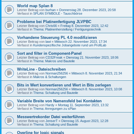
World map Splan 8
Letzter Beitrag von
burhan
«
Donnerstag 28. Dezember 2023, 20:58
Verfasst in
SPLAN SYMBOLE - Tauschbörse
Probleme bei Platinenfertigung JLVPBC
Letzter Beitrag von
Chris66
«
Freitag 8. Dezember 2023, 12:42
Verfasst in
Thema: Platinenherstellung / Fertigungstechnik
Vorhandene Steuerung PL 4.0 modifizieren
Letzter Beitrag von
lawi
«
Mittwoch 22. November 2023, 17:34
Verfasst in
Kundenspezifische Jobangebote rund um ProfiLab
Sort and filter in Component-Panel
Letzter Beitrag von
CD32Freak
«
Dienstag 21. November 2023, 18:06
Verfasst in
Thema: Makros und Bauteile
WriteLine - Dateischreiben
Letzter Beitrag von
Norman256256
«
Mittwoch 8. November 2023, 21:34
Verfasst in
Makros & Schaltungen
Bits in Wert konvertieren und Wert in Bits zerlegen
Letzter Beitrag von
Norman256256
«
Mittwoch 8. November 2023, 10:08
Verfasst in
Thema: Schaltung und Bauteile
Variable Breite von Namensfeld bei Kontakten
Letzter Beitrag von
Hardy
«
Montag 11. September 2023, 13:32
Verfasst in
Thema: Anregungen zu sPlan
Messwertrekorder Datei weiterführen
Letzter Beitrag von
JenserT
«
Dienstag 15. August 2023, 12:28
Verfasst in
Thema: Schaltung und Bauteile
Overline for logic signals