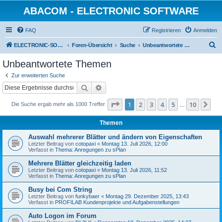
ABACOM - ELECTRONIC SOFTWARE
FAQ
Registrieren
Anmelden
S
ELECTRONIC-SOFWARE-SHOP
Foren-Übersicht
Suche
Unbeantwortete Themen
u
Unbeantwortete Themen
c
Zur erweiterten Suche
h
Suche
Erweiterte Suche
e
Seite
1
von
10
1
2
3
4
5
10
Nä
Die Suche ergab mehr als 1000 Treffer
…
Themen
Auswahl mehrerer Blätter und ändern von Eigenschaften
Letzter Beitrag von
cotopaxi
«
Montag 13. Juli 2026, 12:00
Verfasst in
Thema: Anregungen zu sPlan
Mehrere Blätter gleichzeitig laden
Letzter Beitrag von
cotopaxi
«
Montag 13. Juli 2026, 11:52
Verfasst in
Thema: Anregungen zu sPlan
Busy bei Com String
Letzter Beitrag von
funkybaer
«
Montag 29. Dezember 2025, 13:43
Verfasst in
PROFILAB Kundenprojekte und Aufgabenstellungen
Auto Logon im Forum