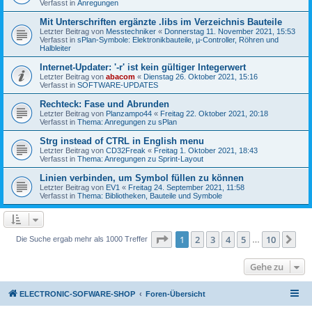
Verfasst in
Anregungen
Mit Unterschriften ergänzte .libs im Verzeichnis Bauteile
Letzter Beitrag von
Messtechniker
«
Donnerstag 11. November 2021, 15:53
Verfasst in
sPlan-Symbole: Elektronikbauteile, µ-Controller, Röhren und
Halbleiter
Internet-Updater: '-r' ist kein gültiger Integerwert
Letzter Beitrag von
abacom
«
Dienstag 26. Oktober 2021, 15:16
Verfasst in
SOFTWARE-UPDATES
Rechteck: Fase und Abrunden
Letzter Beitrag von
Planzampo44
«
Freitag 22. Oktober 2021, 20:18
Verfasst in
Thema: Anregungen zu sPlan
Strg instead of CTRL in English menu
Letzter Beitrag von
CD32Freak
«
Freitag 1. Oktober 2021, 18:43
Verfasst in
Thema: Anregungen zu Sprint-Layout
Linien verbinden, um Symbol füllen zu können
Letzter Beitrag von
EV1
«
Freitag 24. September 2021, 11:58
Verfasst in
Thema: Bibliotheken, Bauteile und Symbole
Seite
1
von
10
1
2
3
4
5
10
Nä
Die Suche ergab mehr als 1000 Treffer
…
Gehe zu
ELECTRONIC-SOFWARE-SHOP
Foren-Übersicht