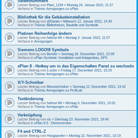
Seitennummern
Letzter Beitrag von
Plani_1234
«
Montag 24. Januar 2022, 11:37
Verfasst in
Thema: Anregungen zu sPlan
Bibliothek für die Gebäudeinstallation
Letzter Beitrag von
@Daniel
«
Mittwoch 12. Januar 2022, 14:39
Verfasst in
Thema: Bibliotheken, Bauteile und Symbole
Platinen Reihenfolge ändern
Letzter Beitrag von
helmut-WI
«
Montag 3. Januar 2022, 11:57
Verfasst in
Anregungen
Siemens LOGO!8 Symbole
Letzter Beitrag von
Bender
«
Sonntag 26. Dezember 2021, 22:09
Verfasst in
sPlan-Symbole: Installation und Anlagenbau, SPS
sPlan 8 - Hotkey um in das Eigenschaften Panel zu wechseln
Letzter Beitrag von
s.sohn
«
Freitag 17. Dezember 2021, 15:29
Verfasst in
Thema: Anregungen zu sPlan
X/Y-Schreiber
Letzter Beitrag von
Messtechniker
«
Sonntag 12. Dezember 2021, 14:42
Verfasst in
Thema: Anregungen zu ProfiLab
Textänderung
Letzter Beitrag von
helmut-WI
«
Montag 6. Dezember 2021, 15:01
Verfasst in
Thema: Anregungen zu sPlan
Verknüpfung
Letzter Beitrag von
slz
«
Dienstag 23. November 2021, 18:40
Verfasst in
sPlan 8.0 - Demoversion
F4 and CTRL-Z
Letzter Beitrag von
Hougaarden
«
Montag 22. November 2021, 10:19