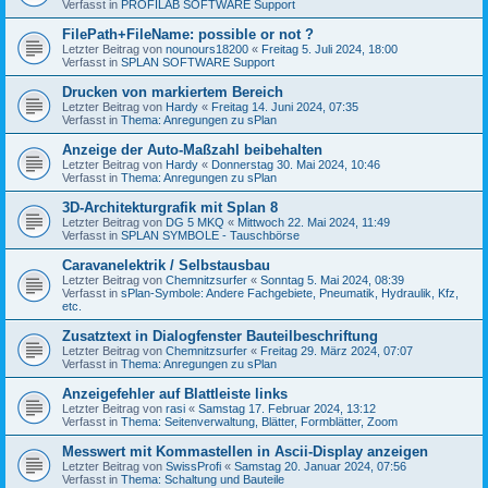
Verfasst in
PROFILAB SOFTWARE Support
FilePath+FileName: possible or not ?
Letzter Beitrag von
nounours18200
«
Freitag 5. Juli 2024, 18:00
Verfasst in
SPLAN SOFTWARE Support
Drucken von markiertem Bereich
Letzter Beitrag von
Hardy
«
Freitag 14. Juni 2024, 07:35
Verfasst in
Thema: Anregungen zu sPlan
Anzeige der Auto-Maßzahl beibehalten
Letzter Beitrag von
Hardy
«
Donnerstag 30. Mai 2024, 10:46
Verfasst in
Thema: Anregungen zu sPlan
3D-Architekturgrafik mit Splan 8
Letzter Beitrag von
DG 5 MKQ
«
Mittwoch 22. Mai 2024, 11:49
Verfasst in
SPLAN SYMBOLE - Tauschbörse
Caravanelektrik / Selbstausbau
Letzter Beitrag von
Chemnitzsurfer
«
Sonntag 5. Mai 2024, 08:39
Verfasst in
sPlan-Symbole: Andere Fachgebiete, Pneumatik, Hydraulik, Kfz,
etc.
Zusatztext in Dialogfenster Bauteilbeschriftung
Letzter Beitrag von
Chemnitzsurfer
«
Freitag 29. März 2024, 07:07
Verfasst in
Thema: Anregungen zu sPlan
Anzeigefehler auf Blattleiste links
Letzter Beitrag von
rasi
«
Samstag 17. Februar 2024, 13:12
Verfasst in
Thema: Seitenverwaltung, Blätter, Formblätter, Zoom
Messwert mit Kommastellen in Ascii-Display anzeigen
Letzter Beitrag von
SwissProfi
«
Samstag 20. Januar 2024, 07:56
Verfasst in
Thema: Schaltung und Bauteile