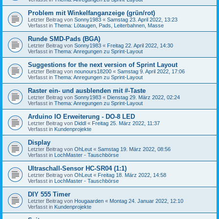
Problem mit Winkelfanganzeige (grün/rot)
Letzter Beitrag von
Sonny1983
«
Samstag 23. April 2022, 13:23
Verfasst in
Thema: Lötaugen, Pads, Leiterbahnen, Masse
Runde SMD-Pads (BGA)
Letzter Beitrag von
Sonny1983
«
Freitag 22. April 2022, 14:30
Verfasst in
Thema: Anregungen zu Sprint-Layout
Suggestions for the next version of Sprint Layout
Letzter Beitrag von
nounours18200
«
Samstag 9. April 2022, 17:06
Verfasst in
Thema: Anregungen zu Sprint-Layout
Raster ein- und ausblenden mit #-Taste
Letzter Beitrag von
Sonny1983
«
Dienstag 29. März 2022, 02:24
Verfasst in
Thema: Anregungen zu Sprint-Layout
Arduino IO Erweiterung - DO-8 LED
Letzter Beitrag von
Diddl
«
Freitag 25. März 2022, 11:37
Verfasst in
Kundenprojekte
Display
Letzter Beitrag von
OhLeut
«
Samstag 19. März 2022, 08:56
Verfasst in
LochMaster - Tauschbörse
Ultraschall-Sensor HC-SR04 (1:1)
Letzter Beitrag von
OhLeut
«
Freitag 18. März 2022, 14:58
Verfasst in
LochMaster - Tauschbörse
DIY 555 Timer
Letzter Beitrag von
Hougaarden
«
Montag 24. Januar 2022, 12:10
Verfasst in
Kundenprojekte