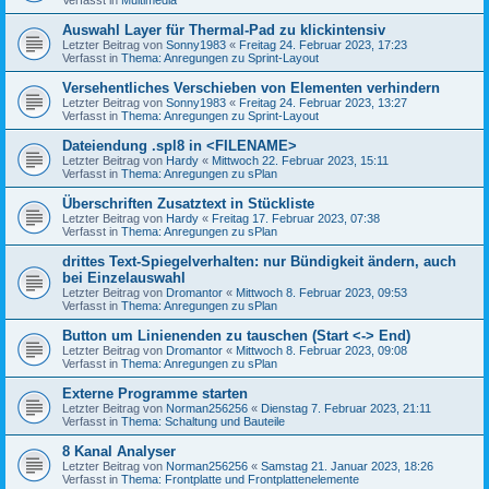
Auswahl Layer für Thermal-Pad zu klickintensiv
Letzter Beitrag von
Sonny1983
«
Freitag 24. Februar 2023, 17:23
Verfasst in
Thema: Anregungen zu Sprint-Layout
Versehentliches Verschieben von Elementen verhindern
Letzter Beitrag von
Sonny1983
«
Freitag 24. Februar 2023, 13:27
Verfasst in
Thema: Anregungen zu Sprint-Layout
Dateiendung .spl8 in <FILENAME>
Letzter Beitrag von
Hardy
«
Mittwoch 22. Februar 2023, 15:11
Verfasst in
Thema: Anregungen zu sPlan
Überschriften Zusatztext in Stückliste
Letzter Beitrag von
Hardy
«
Freitag 17. Februar 2023, 07:38
Verfasst in
Thema: Anregungen zu sPlan
drittes Text-Spiegelverhalten: nur Bündigkeit ändern, auch
bei Einzelauswahl
Letzter Beitrag von
Dromantor
«
Mittwoch 8. Februar 2023, 09:53
Verfasst in
Thema: Anregungen zu sPlan
Button um Linienenden zu tauschen (Start <-> End)
Letzter Beitrag von
Dromantor
«
Mittwoch 8. Februar 2023, 09:08
Verfasst in
Thema: Anregungen zu sPlan
Externe Programme starten
Letzter Beitrag von
Norman256256
«
Dienstag 7. Februar 2023, 21:11
Verfasst in
Thema: Schaltung und Bauteile
8 Kanal Analyser
Letzter Beitrag von
Norman256256
«
Samstag 21. Januar 2023, 18:26
Verfasst in
Thema: Frontplatte und Frontplattenelemente