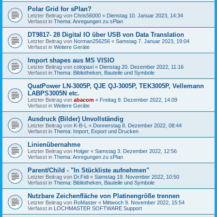
Polar Grid for sPlan?
Letzter Beitrag von
Chris56000
«
Dienstag 10. Januar 2023, 14:34
Verfasst in
Thema: Anregungen zu sPlan
DT9817- 28 Digital IO über USB von Data Translation
Letzter Beitrag von
Norman256256
«
Samstag 7. Januar 2023, 19:04
Verfasst in
Weitere Geräte
Import shapes aus MS VISIO
Letzter Beitrag von
cotopaxi
«
Dienstag 20. Dezember 2022, 11:16
Verfasst in
Thema: Bibliotheken, Bauteile und Symbole
QuatPower LN-3005P, QJE QJ-3005P, TEK3005P, Vellemann
LABPS3005N etc.
Letzter Beitrag von
abacom
«
Freitag 9. Dezember 2022, 14:09
Verfasst in
Weitere Geräte
Ausdruck (Bilder) Unvollständig
Letzter Beitrag von
K-B-L
«
Donnerstag 8. Dezember 2022, 08:44
Verfasst in
Thema: Import, Export und Drucken
Linienübernahme
Letzter Beitrag von
Holger
«
Samstag 3. Dezember 2022, 12:56
Verfasst in
Thema: Anregungen zu sPlan
Parent/Child - "In Stückliste aufnehmen"
Letzter Beitrag von
Dr.Fidi
«
Samstag 19. November 2022, 10:50
Verfasst in
Thema: Bibliotheken, Bauteile und Symbole
Nutzbare Zeichenfläche von Platinengröße trennen
Letzter Beitrag von
RoMaster
«
Mittwoch 9. November 2022, 15:54
Verfasst in
LOCHMASTER SOFTWARE Support