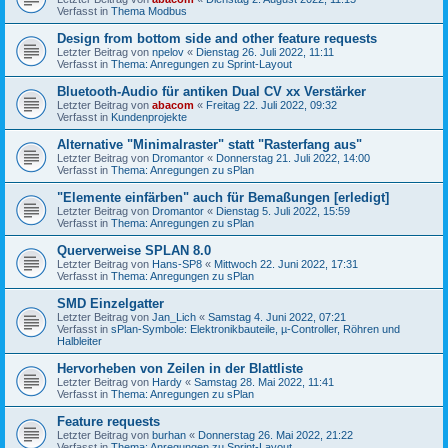
Verfasst in
Thema Modbus
Design from bottom side and other feature requests
Letzter Beitrag von
npelov
«
Dienstag 26. Juli 2022, 11:11
Verfasst in
Thema: Anregungen zu Sprint-Layout
Bluetooth-Audio für antiken Dual CV xx Verstärker
Letzter Beitrag von
abacom
«
Freitag 22. Juli 2022, 09:32
Verfasst in
Kundenprojekte
Alternative "Minimalraster" statt "Rasterfang aus"
Letzter Beitrag von
Dromantor
«
Donnerstag 21. Juli 2022, 14:00
Verfasst in
Thema: Anregungen zu sPlan
"Elemente einfärben" auch für Bemaßungen [erledigt]
Letzter Beitrag von
Dromantor
«
Dienstag 5. Juli 2022, 15:59
Verfasst in
Thema: Anregungen zu sPlan
Querverweise SPLAN 8.0
Letzter Beitrag von
Hans-SP8
«
Mittwoch 22. Juni 2022, 17:31
Verfasst in
Thema: Anregungen zu sPlan
SMD Einzelgatter
Letzter Beitrag von
Jan_Lich
«
Samstag 4. Juni 2022, 07:21
Verfasst in
sPlan-Symbole: Elektronikbauteile, µ-Controller, Röhren und
Halbleiter
Hervorheben von Zeilen in der Blattliste
Letzter Beitrag von
Hardy
«
Samstag 28. Mai 2022, 11:41
Verfasst in
Thema: Anregungen zu sPlan
Feature requests
Letzter Beitrag von
burhan
«
Donnerstag 26. Mai 2022, 21:22
Verfasst in
Thema: Anregungen zu Sprint-Layout