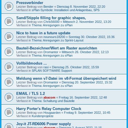
Pressverbinder
Letzter Beitrag von
Bender
«
Dienstag 8. November 2022, 22:20
Verfasst in
sPlan-Symbole: Installation und Anlagenbau, SPS
Sand/Stipple filling for graphic shapes,
Letzter Beitrag von
Chris56000
«
Mittwoch 2. November 2022, 13:20
Verfasst in
Thema: Anregungen zu sPlan
Nice to have in a future update
Letzter Beitrag von
nounours18200
«
Sonntag 30. Oktober 2022, 15:36
Verfasst in
Thema: Anregungen zu Sprint-Layout
Bauteil-Bezeichner/Wert am Raster ausrichten
Letzter Beitrag von
Dromantor
«
Mittwoch 26. Oktober 2022, 12:13
Verfasst in
Thema: Anregungen zu sPlan
Vollbildmodus ...
Letzter Beitrag von
rasi
«
Dienstag 25. Oktober 2022, 15:59
Verfasst in
SPLAN SOFTWARE Support
Meldung wenn v7-Datei im v8-Format überspeichert wird
Letzter Beitrag von
Dromantor
«
Dienstag 20. September 2022, 15:32
Verfasst in
Thema: Anregungen zu sPlan
EMAIL / TLS 1.2
Letzter Beitrag von
abacom
«
Freitag 16. September 2022, 12:48
Verfasst in
Thema: Schaltung und Bauteile
Harry Porter's Relay Computer Clock
Letzter Beitrag von
Hougaarden
«
Freitag 9. September 2022, 10:45
Verfasst in
Kundenprojekte
Joy-it JT-RD6006 Power supply
Letzter Beitrag von
abacom
«
Dienstag 2. August 2022, 11:15