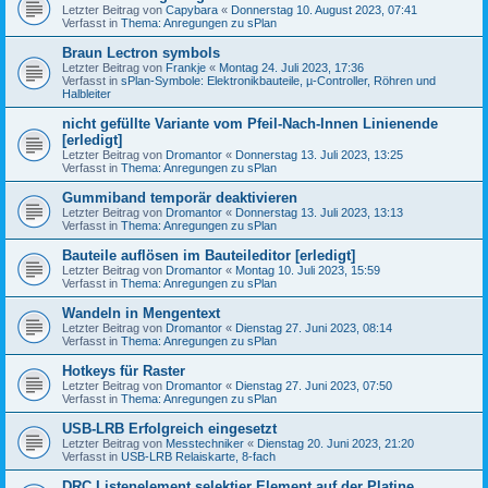
Letzter Beitrag von
Capybara
«
Donnerstag 10. August 2023, 07:41
Verfasst in
Thema: Anregungen zu sPlan
Braun Lectron symbols
Letzter Beitrag von
Frankje
«
Montag 24. Juli 2023, 17:36
Verfasst in
sPlan-Symbole: Elektronikbauteile, µ-Controller, Röhren und
Halbleiter
nicht gefüllte Variante vom Pfeil-Nach-Innen Linienende
[erledigt]
Letzter Beitrag von
Dromantor
«
Donnerstag 13. Juli 2023, 13:25
Verfasst in
Thema: Anregungen zu sPlan
Gummiband temporär deaktivieren
Letzter Beitrag von
Dromantor
«
Donnerstag 13. Juli 2023, 13:13
Verfasst in
Thema: Anregungen zu sPlan
Bauteile auflösen im Bauteileditor [erledigt]
Letzter Beitrag von
Dromantor
«
Montag 10. Juli 2023, 15:59
Verfasst in
Thema: Anregungen zu sPlan
Wandeln in Mengentext
Letzter Beitrag von
Dromantor
«
Dienstag 27. Juni 2023, 08:14
Verfasst in
Thema: Anregungen zu sPlan
Hotkeys für Raster
Letzter Beitrag von
Dromantor
«
Dienstag 27. Juni 2023, 07:50
Verfasst in
Thema: Anregungen zu sPlan
USB-LRB Erfolgreich eingesetzt
Letzter Beitrag von
Messtechniker
«
Dienstag 20. Juni 2023, 21:20
Verfasst in
USB-LRB Relaiskarte, 8-fach
DRC Listenelement selektier Element auf der Platine