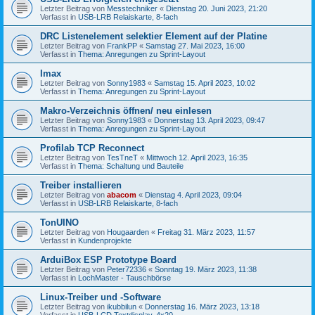
Letzter Beitrag von
Messtechniker
«
Dienstag 20. Juni 2023, 21:20
Verfasst in
USB-LRB Relaiskarte, 8-fach
DRC Listenelement selektier Element auf der Platine
Letzter Beitrag von
FrankPP
«
Samstag 27. Mai 2023, 16:00
Verfasst in
Thema: Anregungen zu Sprint-Layout
Imax
Letzter Beitrag von
Sonny1983
«
Samstag 15. April 2023, 10:02
Verfasst in
Thema: Anregungen zu Sprint-Layout
Makro-Verzeichnis öffnen/ neu einlesen
Letzter Beitrag von
Sonny1983
«
Donnerstag 13. April 2023, 09:47
Verfasst in
Thema: Anregungen zu Sprint-Layout
Profilab TCP Reconnect
Letzter Beitrag von
TesTneT
«
Mittwoch 12. April 2023, 16:35
Verfasst in
Thema: Schaltung und Bauteile
Treiber installieren
Letzter Beitrag von
abacom
«
Dienstag 4. April 2023, 09:04
Verfasst in
USB-LRB Relaiskarte, 8-fach
TonUINO
Letzter Beitrag von
Hougaarden
«
Freitag 31. März 2023, 11:57
Verfasst in
Kundenprojekte
ArduiBox ESP Prototype Board
Letzter Beitrag von
Peter72336
«
Sonntag 19. März 2023, 11:38
Verfasst in
LochMaster - Tauschbörse
Linux-Treiber und -Software
Letzter Beitrag von
ikubbilun
«
Donnerstag 16. März 2023, 13:18
Verfasst in
USB-LCD Textdisplay, 4x20