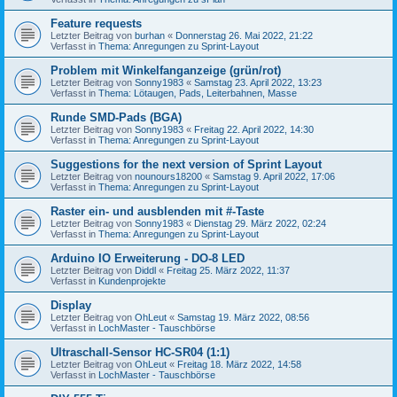
Feature requests
Letzter Beitrag von
burhan
«
Donnerstag 26. Mai 2022, 21:22
Verfasst in
Thema: Anregungen zu Sprint-Layout
Problem mit Winkelfanganzeige (grün/rot)
Letzter Beitrag von
Sonny1983
«
Samstag 23. April 2022, 13:23
Verfasst in
Thema: Lötaugen, Pads, Leiterbahnen, Masse
Runde SMD-Pads (BGA)
Letzter Beitrag von
Sonny1983
«
Freitag 22. April 2022, 14:30
Verfasst in
Thema: Anregungen zu Sprint-Layout
Suggestions for the next version of Sprint Layout
Letzter Beitrag von
nounours18200
«
Samstag 9. April 2022, 17:06
Verfasst in
Thema: Anregungen zu Sprint-Layout
Raster ein- und ausblenden mit #-Taste
Letzter Beitrag von
Sonny1983
«
Dienstag 29. März 2022, 02:24
Verfasst in
Thema: Anregungen zu Sprint-Layout
Arduino IO Erweiterung - DO-8 LED
Letzter Beitrag von
Diddl
«
Freitag 25. März 2022, 11:37
Verfasst in
Kundenprojekte
Display
Letzter Beitrag von
OhLeut
«
Samstag 19. März 2022, 08:56
Verfasst in
LochMaster - Tauschbörse
Ultraschall-Sensor HC-SR04 (1:1)
Letzter Beitrag von
OhLeut
«
Freitag 18. März 2022, 14:58
Verfasst in
LochMaster - Tauschbörse