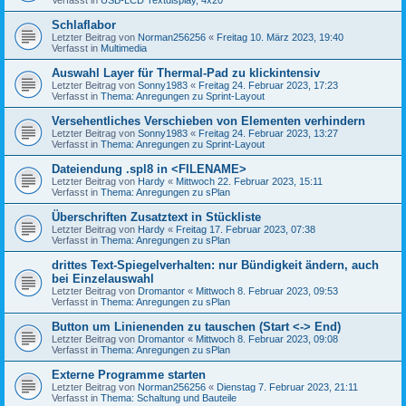
Schlaflabor
Letzter Beitrag von
Norman256256
«
Freitag 10. März 2023, 19:40
Verfasst in
Multimedia
Auswahl Layer für Thermal-Pad zu klickintensiv
Letzter Beitrag von
Sonny1983
«
Freitag 24. Februar 2023, 17:23
Verfasst in
Thema: Anregungen zu Sprint-Layout
Versehentliches Verschieben von Elementen verhindern
Letzter Beitrag von
Sonny1983
«
Freitag 24. Februar 2023, 13:27
Verfasst in
Thema: Anregungen zu Sprint-Layout
Dateiendung .spl8 in <FILENAME>
Letzter Beitrag von
Hardy
«
Mittwoch 22. Februar 2023, 15:11
Verfasst in
Thema: Anregungen zu sPlan
Überschriften Zusatztext in Stückliste
Letzter Beitrag von
Hardy
«
Freitag 17. Februar 2023, 07:38
Verfasst in
Thema: Anregungen zu sPlan
drittes Text-Spiegelverhalten: nur Bündigkeit ändern, auch
bei Einzelauswahl
Letzter Beitrag von
Dromantor
«
Mittwoch 8. Februar 2023, 09:53
Verfasst in
Thema: Anregungen zu sPlan
Button um Linienenden zu tauschen (Start <-> End)
Letzter Beitrag von
Dromantor
«
Mittwoch 8. Februar 2023, 09:08
Verfasst in
Thema: Anregungen zu sPlan
Externe Programme starten
Letzter Beitrag von
Norman256256
«
Dienstag 7. Februar 2023, 21:11
Verfasst in
Thema: Schaltung und Bauteile