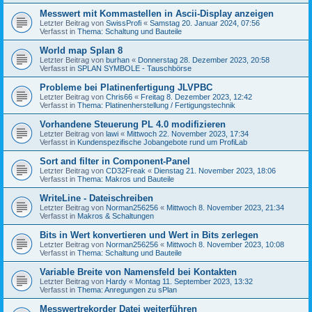
Messwert mit Kommastellen in Ascii-Display anzeigen
Letzter Beitrag von
SwissProfi
«
Samstag 20. Januar 2024, 07:56
Verfasst in
Thema: Schaltung und Bauteile
World map Splan 8
Letzter Beitrag von
burhan
«
Donnerstag 28. Dezember 2023, 20:58
Verfasst in
SPLAN SYMBOLE - Tauschbörse
Probleme bei Platinenfertigung JLVPBC
Letzter Beitrag von
Chris66
«
Freitag 8. Dezember 2023, 12:42
Verfasst in
Thema: Platinenherstellung / Fertigungstechnik
Vorhandene Steuerung PL 4.0 modifizieren
Letzter Beitrag von
lawi
«
Mittwoch 22. November 2023, 17:34
Verfasst in
Kundenspezifische Jobangebote rund um ProfiLab
Sort and filter in Component-Panel
Letzter Beitrag von
CD32Freak
«
Dienstag 21. November 2023, 18:06
Verfasst in
Thema: Makros und Bauteile
WriteLine - Dateischreiben
Letzter Beitrag von
Norman256256
«
Mittwoch 8. November 2023, 21:34
Verfasst in
Makros & Schaltungen
Bits in Wert konvertieren und Wert in Bits zerlegen
Letzter Beitrag von
Norman256256
«
Mittwoch 8. November 2023, 10:08
Verfasst in
Thema: Schaltung und Bauteile
Variable Breite von Namensfeld bei Kontakten
Letzter Beitrag von
Hardy
«
Montag 11. September 2023, 13:32
Verfasst in
Thema: Anregungen zu sPlan
Messwertrekorder Datei weiterführen