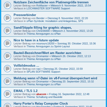
Nutzbare Zeichenfläche von Platinengröße trennen
Letzter Beitrag von
RoMaster
«
Mittwoch 9. November 2022, 15:54
Verfasst in
LOCHMASTER SOFTWARE Support
Pressverbinder
Letzter Beitrag von
Bender
«
Dienstag 8. November 2022, 22:20
Verfasst in
sPlan-Symbole: Installation und Anlagenbau, SPS
Sand/Stipple filling for graphic shapes,
Letzter Beitrag von
Chris56000
«
Mittwoch 2. November 2022, 13:20
Verfasst in
Thema: Anregungen zu sPlan
Nice to have in a future update
Letzter Beitrag von
nounours18200
«
Sonntag 30. Oktober 2022, 15:36
Verfasst in
Thema: Anregungen zu Sprint-Layout
Bauteil-Bezeichner/Wert am Raster ausrichten
Letzter Beitrag von
Dromantor
«
Mittwoch 26. Oktober 2022, 12:13
Verfasst in
Thema: Anregungen zu sPlan
Vollbildmodus ...
Letzter Beitrag von
rasi
«
Dienstag 25. Oktober 2022, 15:59
Verfasst in
SPLAN SOFTWARE Support
Meldung wenn v7-Datei im v8-Format überspeichert wird
Letzter Beitrag von
Dromantor
«
Dienstag 20. September 2022, 15:32
Verfasst in
Thema: Anregungen zu sPlan
EMAIL / TLS 1.2
Letzter Beitrag von
abacom
«
Freitag 16. September 2022, 12:48
Verfasst in
Thema: Schaltung und Bauteile
Harry Porter's Relay Computer Clock
Letzter Beitrag von
Hougaarden
«
Freitag 9. September 2022, 10:45