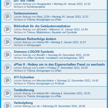
DIY 555 Timer
Letzter Beitrag von
Hougaarden
«
Montag 24. Januar 2022, 12:10
Verfasst in
Kundenprojekte
Seitennummern
Letzter Beitrag von
Plani_1234
«
Montag 24. Januar 2022, 11:37
Verfasst in
Thema: Anregungen zu sPlan
Bibliothek für die Gebäudeinstallation
Letzter Beitrag von
@Daniel
«
Mittwoch 12. Januar 2022, 14:39
Verfasst in
Thema: Bibliotheken, Bauteile und Symbole
Platinen Reihenfolge ändern
Letzter Beitrag von
helmut-WI
«
Montag 3. Januar 2022, 11:57
Verfasst in
Anregungen
Siemens LOGO!8 Symbole
Letzter Beitrag von
Bender
«
Sonntag 26. Dezember 2021, 22:09
Verfasst in
sPlan-Symbole: Installation und Anlagenbau, SPS
sPlan 8 - Hotkey um in das Eigenschaften Panel zu wechseln
Letzter Beitrag von
s.sohn
«
Freitag 17. Dezember 2021, 15:29
Verfasst in
Thema: Anregungen zu sPlan
X/Y-Schreiber
Letzter Beitrag von
Messtechniker
«
Sonntag 12. Dezember 2021, 14:42
Verfasst in
Thema: Anregungen zu ProfiLab
Textänderung
Letzter Beitrag von
helmut-WI
«
Montag 6. Dezember 2021, 15:01
Verfasst in
Thema: Anregungen zu sPlan
Verknüpfung
Letzter Beitrag von
slz
«
Dienstag 23. November 2021, 18:40