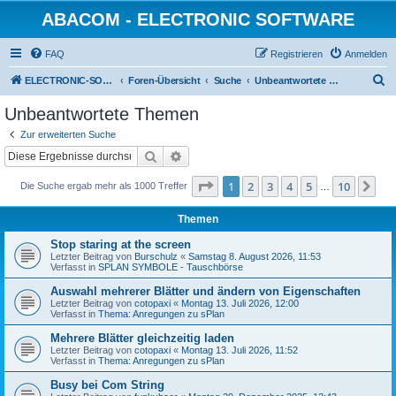
ABACOM - ELECTRONIC SOFTWARE
FAQ
Registrieren
Anmelden
S
ELECTRONIC-SOFWARE-SHOP
Foren-Übersicht
Suche
Unbeantwortete Themen
u
Unbeantwortete Themen
c
Zur erweiterten Suche
h
Suche
Erweiterte Suche
e
Seite
1
von
10
1
2
3
4
5
10
Nä
Die Suche ergab mehr als 1000 Treffer
…
Themen
Stop staring at the screen
Letzter Beitrag von
Burschulz
«
Samstag 8. August 2026, 11:53
Verfasst in
SPLAN SYMBOLE - Tauschbörse
Auswahl mehrerer Blätter und ändern von Eigenschaften
Letzter Beitrag von
cotopaxi
«
Montag 13. Juli 2026, 12:00
Verfasst in
Thema: Anregungen zu sPlan
Mehrere Blätter gleichzeitig laden
Letzter Beitrag von
cotopaxi
«
Montag 13. Juli 2026, 11:52
Verfasst in
Thema: Anregungen zu sPlan
Busy bei Com String