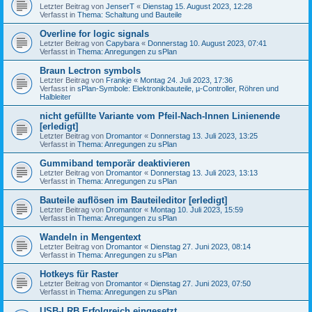
Letzter Beitrag von
JenserT
«
Dienstag 15. August 2023, 12:28
Verfasst in
Thema: Schaltung und Bauteile
Overline for logic signals
Letzter Beitrag von
Capybara
«
Donnerstag 10. August 2023, 07:41
Verfasst in
Thema: Anregungen zu sPlan
Braun Lectron symbols
Letzter Beitrag von
Frankje
«
Montag 24. Juli 2023, 17:36
Verfasst in
sPlan-Symbole: Elektronikbauteile, µ-Controller, Röhren und
Halbleiter
nicht gefüllte Variante vom Pfeil-Nach-Innen Linienende
[erledigt]
Letzter Beitrag von
Dromantor
«
Donnerstag 13. Juli 2023, 13:25
Verfasst in
Thema: Anregungen zu sPlan
Gummiband temporär deaktivieren
Letzter Beitrag von
Dromantor
«
Donnerstag 13. Juli 2023, 13:13
Verfasst in
Thema: Anregungen zu sPlan
Bauteile auflösen im Bauteileditor [erledigt]
Letzter Beitrag von
Dromantor
«
Montag 10. Juli 2023, 15:59
Verfasst in
Thema: Anregungen zu sPlan
Wandeln in Mengentext
Letzter Beitrag von
Dromantor
«
Dienstag 27. Juni 2023, 08:14
Verfasst in
Thema: Anregungen zu sPlan
Hotkeys für Raster
Letzter Beitrag von
Dromantor
«
Dienstag 27. Juni 2023, 07:50
Verfasst in
Thema: Anregungen zu sPlan
USB-LRB Erfolgreich eingesetzt