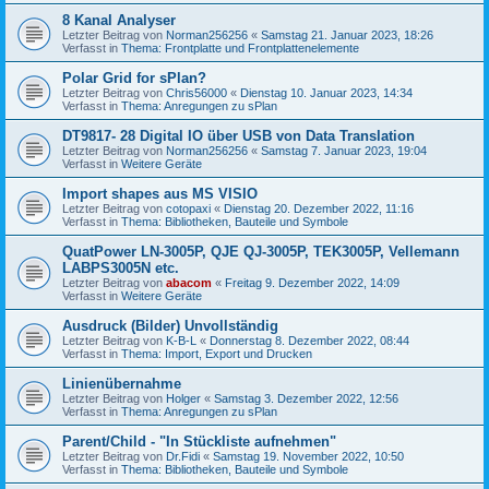
8 Kanal Analyser
Letzter Beitrag von
Norman256256
«
Samstag 21. Januar 2023, 18:26
Verfasst in
Thema: Frontplatte und Frontplattenelemente
Polar Grid for sPlan?
Letzter Beitrag von
Chris56000
«
Dienstag 10. Januar 2023, 14:34
Verfasst in
Thema: Anregungen zu sPlan
DT9817- 28 Digital IO über USB von Data Translation
Letzter Beitrag von
Norman256256
«
Samstag 7. Januar 2023, 19:04
Verfasst in
Weitere Geräte
Import shapes aus MS VISIO
Letzter Beitrag von
cotopaxi
«
Dienstag 20. Dezember 2022, 11:16
Verfasst in
Thema: Bibliotheken, Bauteile und Symbole
QuatPower LN-3005P, QJE QJ-3005P, TEK3005P, Vellemann
LABPS3005N etc.
Letzter Beitrag von
abacom
«
Freitag 9. Dezember 2022, 14:09
Verfasst in
Weitere Geräte
Ausdruck (Bilder) Unvollständig
Letzter Beitrag von
K-B-L
«
Donnerstag 8. Dezember 2022, 08:44
Verfasst in
Thema: Import, Export und Drucken
Linienübernahme
Letzter Beitrag von
Holger
«
Samstag 3. Dezember 2022, 12:56
Verfasst in
Thema: Anregungen zu sPlan
Parent/Child - "In Stückliste aufnehmen"
Letzter Beitrag von
Dr.Fidi
«
Samstag 19. November 2022, 10:50
Verfasst in
Thema: Bibliotheken, Bauteile und Symbole