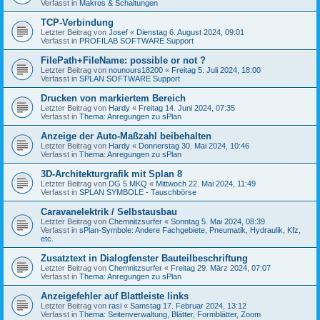
Verfasst in
Makros & Schaltungen
TCP-Verbindung
Letzter Beitrag von
Josef
«
Dienstag 6. August 2024, 09:01
Verfasst in
PROFILAB SOFTWARE Support
FilePath+FileName: possible or not ?
Letzter Beitrag von
nounours18200
«
Freitag 5. Juli 2024, 18:00
Verfasst in
SPLAN SOFTWARE Support
Drucken von markiertem Bereich
Letzter Beitrag von
Hardy
«
Freitag 14. Juni 2024, 07:35
Verfasst in
Thema: Anregungen zu sPlan
Anzeige der Auto-Maßzahl beibehalten
Letzter Beitrag von
Hardy
«
Donnerstag 30. Mai 2024, 10:46
Verfasst in
Thema: Anregungen zu sPlan
3D-Architekturgrafik mit Splan 8
Letzter Beitrag von
DG 5 MKQ
«
Mittwoch 22. Mai 2024, 11:49
Verfasst in
SPLAN SYMBOLE - Tauschbörse
Caravanelektrik / Selbstausbau
Letzter Beitrag von
Chemnitzsurfer
«
Sonntag 5. Mai 2024, 08:39
Verfasst in
sPlan-Symbole: Andere Fachgebiete, Pneumatik, Hydraulik, Kfz,
etc.
Zusatztext in Dialogfenster Bauteilbeschriftung
Letzter Beitrag von
Chemnitzsurfer
«
Freitag 29. März 2024, 07:07
Verfasst in
Thema: Anregungen zu sPlan
Anzeigefehler auf Blattleiste links
Letzter Beitrag von
rasi
«
Samstag 17. Februar 2024, 13:12
Verfasst in
Thema: Seitenverwaltung, Blätter, Formblätter, Zoom