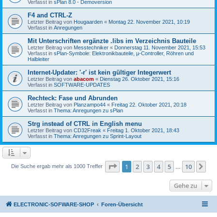
Verfasst in
sPlan 8.0 - Demoversion
F4 and CTRL-Z
Letzter Beitrag von
Hougaarden
«
Montag 22. November 2021, 10:19
Verfasst in
Anregungen
Mit Unterschriften ergänzte .libs im Verzeichnis Bauteile
Letzter Beitrag von
Messtechniker
«
Donnerstag 11. November 2021, 15:53
Verfasst in
sPlan-Symbole: Elektronikbauteile, µ-Controller, Röhren und
Halbleiter
Internet-Updater: '-r' ist kein gültiger Integerwert
Letzter Beitrag von
abacom
«
Dienstag 26. Oktober 2021, 15:16
Verfasst in
SOFTWARE-UPDATES
Rechteck: Fase und Abrunden
Letzter Beitrag von
Planzampo44
«
Freitag 22. Oktober 2021, 20:18
Verfasst in
Thema: Anregungen zu sPlan
Strg instead of CTRL in English menu
Letzter Beitrag von
CD32Freak
«
Freitag 1. Oktober 2021, 18:43
Verfasst in
Thema: Anregungen zu Sprint-Layout
Seite
1
von
10
1
2
3
4
5
10
Nä
Die Suche ergab mehr als 1000 Treffer
…
Gehe zu
ELECTRONIC-SOFWARE-SHOP
Foren-Übersicht