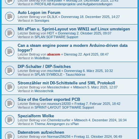
Letzter Beitrag von
funkybaer
«
Montag 29. Dezember 2025, 13:43
Verfasst in
PROFILAB Kundenprojekte und Aufgabenstellungen
Auto Logon im Forum
Letzter Beitrag von
DL3LK
«
Donnerstag 18. Dezember 2025, 14:27
Verfasst in
Sonstiges
Mit sPlan u. Sprint-Layout von WIN11 auf Linux umsteigen
Letzter Beitrag von
HDT
«
Donnerstag 2. Oktober 2025, 09:07
Verfasst in
SPLAN SOFTWARE Support
Can a steam engine power a modern Arduino-driven data
logger?
Letzter Beitrag von
abacom
«
Dienstag 22. April 2025, 08:47
Verfasst in
Modellbau
DIP-Schalter / DIP-Switches
Letzter Beitrag von
mschindi
«
Donnerstag 6. März 2025, 10:32
Verfasst in
SPLAN SYMBOLE - Tauschbörse
Stromzähler mit D0-Schittstelle und SML Protokoll
Letzter Beitrag von
Messtechniker
«
Mittwoch 5. März 2025, 12:07
Verfasst in
Messtechnik
Size of the Gerber exported PCB
Letzter Beitrag von
nounours18200
«
Freitag 7. Februar 2025, 18:42
Verfasst in
SPRINT-LAYOUT SOFTWARE Support
Spezialform Wolke
Letzter Beitrag von
Chemnitzsurfer
«
Mittwoch 4. Dezember 2024, 16:34
Verfasst in
Thema: Anregungen zu sPlan
Datenstrom aufzeichnen
Letzter Beitrag von
Norman256256
«
Freitag 11. Oktober 2024, 06:49