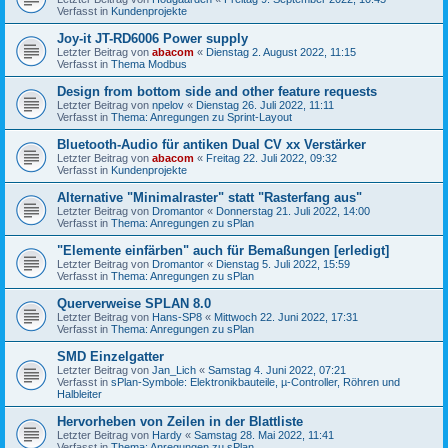
Verfasst in
Kundenprojekte
Joy-it JT-RD6006 Power supply
Letzter Beitrag von
abacom
«
Dienstag 2. August 2022, 11:15
Verfasst in
Thema Modbus
Design from bottom side and other feature requests
Letzter Beitrag von
npelov
«
Dienstag 26. Juli 2022, 11:11
Verfasst in
Thema: Anregungen zu Sprint-Layout
Bluetooth-Audio für antiken Dual CV xx Verstärker
Letzter Beitrag von
abacom
«
Freitag 22. Juli 2022, 09:32
Verfasst in
Kundenprojekte
Alternative "Minimalraster" statt "Rasterfang aus"
Letzter Beitrag von
Dromantor
«
Donnerstag 21. Juli 2022, 14:00
Verfasst in
Thema: Anregungen zu sPlan
"Elemente einfärben" auch für Bemaßungen [erledigt]
Letzter Beitrag von
Dromantor
«
Dienstag 5. Juli 2022, 15:59
Verfasst in
Thema: Anregungen zu sPlan
Querverweise SPLAN 8.0
Letzter Beitrag von
Hans-SP8
«
Mittwoch 22. Juni 2022, 17:31
Verfasst in
Thema: Anregungen zu sPlan
SMD Einzelgatter
Letzter Beitrag von
Jan_Lich
«
Samstag 4. Juni 2022, 07:21
Verfasst in
sPlan-Symbole: Elektronikbauteile, µ-Controller, Röhren und
Halbleiter
Hervorheben von Zeilen in der Blattliste
Letzter Beitrag von
Hardy
«
Samstag 28. Mai 2022, 11:41
Verfasst in
Thema: Anregungen zu sPlan