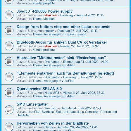
Verfasst in
Kundenprojekte
Joy-it JT-RD6006 Power supply
Letzter Beitrag von
abacom
«
Dienstag 2. August 2022, 11:15
Verfasst in
Thema Modbus
Design from bottom side and other feature requests
Letzter Beitrag von
npelov
«
Dienstag 26. Juli 2022, 11:11
Verfasst in
Thema: Anregungen zu Sprint-Layout
Bluetooth-Audio für antiken Dual CV xx Verstärker
Letzter Beitrag von
abacom
«
Freitag 22. Juli 2022, 09:32
Verfasst in
Kundenprojekte
Alternative "Minimalraster" statt "Rasterfang aus"
Letzter Beitrag von
Dromantor
«
Donnerstag 21. Juli 2022, 14:00
Verfasst in
Thema: Anregungen zu sPlan
"Elemente einfärben" auch für Bemaßungen [erledigt]
Letzter Beitrag von
Dromantor
«
Dienstag 5. Juli 2022, 15:59
Verfasst in
Thema: Anregungen zu sPlan
Querverweise SPLAN 8.0
Letzter Beitrag von
Hans-SP8
«
Mittwoch 22. Juni 2022, 17:31
Verfasst in
Thema: Anregungen zu sPlan
SMD Einzelgatter
Letzter Beitrag von
Jan_Lich
«
Samstag 4. Juni 2022, 07:21
Verfasst in
sPlan-Symbole: Elektronikbauteile, µ-Controller, Röhren und
Halbleiter
Hervorheben von Zeilen in der Blattliste
Letzter Beitrag von
Hardy
«
Samstag 28. Mai 2022, 11:41
Verfasst in
Thema: Anregungen zu sPlan