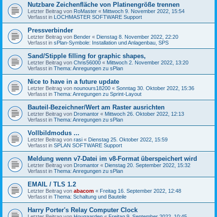
Nutzbare Zeichenfläche von Platinengröße trennen
Letzter Beitrag von
RoMaster
«
Mittwoch 9. November 2022, 15:54
Verfasst in
LOCHMASTER SOFTWARE Support
Pressverbinder
Letzter Beitrag von
Bender
«
Dienstag 8. November 2022, 22:20
Verfasst in
sPlan-Symbole: Installation und Anlagenbau, SPS
Sand/Stipple filling for graphic shapes,
Letzter Beitrag von
Chris56000
«
Mittwoch 2. November 2022, 13:20
Verfasst in
Thema: Anregungen zu sPlan
Nice to have in a future update
Letzter Beitrag von
nounours18200
«
Sonntag 30. Oktober 2022, 15:36
Verfasst in
Thema: Anregungen zu Sprint-Layout
Bauteil-Bezeichner/Wert am Raster ausrichten
Letzter Beitrag von
Dromantor
«
Mittwoch 26. Oktober 2022, 12:13
Verfasst in
Thema: Anregungen zu sPlan
Vollbildmodus ...
Letzter Beitrag von
rasi
«
Dienstag 25. Oktober 2022, 15:59
Verfasst in
SPLAN SOFTWARE Support
Meldung wenn v7-Datei im v8-Format überspeichert wird
Letzter Beitrag von
Dromantor
«
Dienstag 20. September 2022, 15:32
Verfasst in
Thema: Anregungen zu sPlan
EMAIL / TLS 1.2
Letzter Beitrag von
abacom
«
Freitag 16. September 2022, 12:48
Verfasst in
Thema: Schaltung und Bauteile
Harry Porter's Relay Computer Clock
Letzter Beitrag von
Hougaarden
«
Freitag 9. September 2022, 10:45