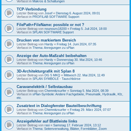
Verfasst in
Makros & Schaltungen
TCP-Verbindung
Letzter Beitrag von
Josef
«
Dienstag 6. August 2024, 09:01
Verfasst in
PROFILAB SOFTWARE Support
FilePath+FileName: possible or not ?
Letzter Beitrag von
nounours18200
«
Freitag 5. Juli 2024, 18:00
Verfasst in
SPLAN SOFTWARE Support
Drucken von markiertem Bereich
Letzter Beitrag von
Hardy
«
Freitag 14. Juni 2024, 07:35
Verfasst in
Thema: Anregungen zu sPlan
Anzeige der Auto-Maßzahl beibehalten
Letzter Beitrag von
Hardy
«
Donnerstag 30. Mai 2024, 10:46
Verfasst in
Thema: Anregungen zu sPlan
3D-Architekturgrafik mit Splan 8
Letzter Beitrag von
DG 5 MKQ
«
Mittwoch 22. Mai 2024, 11:49
Verfasst in
SPLAN SYMBOLE - Tauschbörse
Caravanelektrik / Selbstausbau
Letzter Beitrag von
Chemnitzsurfer
«
Sonntag 5. Mai 2024, 08:39
Verfasst in
sPlan-Symbole: Andere Fachgebiete, Pneumatik, Hydraulik, Kfz,
etc.
Zusatztext in Dialogfenster Bauteilbeschriftung
Letzter Beitrag von
Chemnitzsurfer
«
Freitag 29. März 2024, 07:07
Verfasst in
Thema: Anregungen zu sPlan
Anzeigefehler auf Blattleiste links
Letzter Beitrag von
rasi
«
Samstag 17. Februar 2024, 13:12
Verfasst in
Thema: Seitenverwaltung, Blätter, Formblätter, Zoom