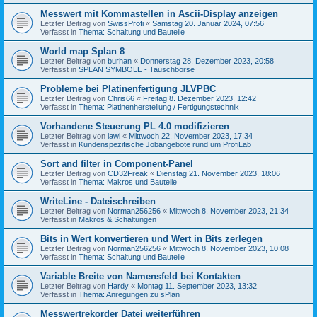
Messwert mit Kommastellen in Ascii-Display anzeigen
Letzter Beitrag von
SwissProfi
«
Samstag 20. Januar 2024, 07:56
Verfasst in
Thema: Schaltung und Bauteile
World map Splan 8
Letzter Beitrag von
burhan
«
Donnerstag 28. Dezember 2023, 20:58
Verfasst in
SPLAN SYMBOLE - Tauschbörse
Probleme bei Platinenfertigung JLVPBC
Letzter Beitrag von
Chris66
«
Freitag 8. Dezember 2023, 12:42
Verfasst in
Thema: Platinenherstellung / Fertigungstechnik
Vorhandene Steuerung PL 4.0 modifizieren
Letzter Beitrag von
lawi
«
Mittwoch 22. November 2023, 17:34
Verfasst in
Kundenspezifische Jobangebote rund um ProfiLab
Sort and filter in Component-Panel
Letzter Beitrag von
CD32Freak
«
Dienstag 21. November 2023, 18:06
Verfasst in
Thema: Makros und Bauteile
WriteLine - Dateischreiben
Letzter Beitrag von
Norman256256
«
Mittwoch 8. November 2023, 21:34
Verfasst in
Makros & Schaltungen
Bits in Wert konvertieren und Wert in Bits zerlegen
Letzter Beitrag von
Norman256256
«
Mittwoch 8. November 2023, 10:08
Verfasst in
Thema: Schaltung und Bauteile
Variable Breite von Namensfeld bei Kontakten
Letzter Beitrag von
Hardy
«
Montag 11. September 2023, 13:32
Verfasst in
Thema: Anregungen zu sPlan
Messwertrekorder Datei weiterführen