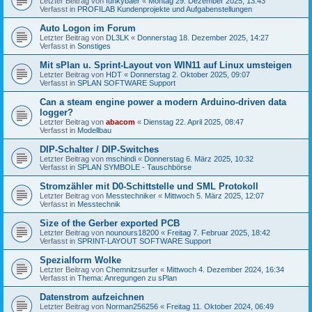
Letzter Beitrag von
funkybaer
«
Montag 29. Dezember 2025, 13:43
Verfasst in
PROFILAB Kundenprojekte und Aufgabenstellungen
Auto Logon im Forum
Letzter Beitrag von
DL3LK
«
Donnerstag 18. Dezember 2025, 14:27
Verfasst in
Sonstiges
Mit sPlan u. Sprint-Layout von WIN11 auf Linux umsteigen
Letzter Beitrag von
HDT
«
Donnerstag 2. Oktober 2025, 09:07
Verfasst in
SPLAN SOFTWARE Support
Can a steam engine power a modern Arduino-driven data
logger?
Letzter Beitrag von
abacom
«
Dienstag 22. April 2025, 08:47
Verfasst in
Modellbau
DIP-Schalter / DIP-Switches
Letzter Beitrag von
mschindi
«
Donnerstag 6. März 2025, 10:32
Verfasst in
SPLAN SYMBOLE - Tauschbörse
Stromzähler mit D0-Schittstelle und SML Protokoll
Letzter Beitrag von
Messtechniker
«
Mittwoch 5. März 2025, 12:07
Verfasst in
Messtechnik
Size of the Gerber exported PCB
Letzter Beitrag von
nounours18200
«
Freitag 7. Februar 2025, 18:42
Verfasst in
SPRINT-LAYOUT SOFTWARE Support
Spezialform Wolke
Letzter Beitrag von
Chemnitzsurfer
«
Mittwoch 4. Dezember 2024, 16:34
Verfasst in
Thema: Anregungen zu sPlan
Datenstrom aufzeichnen
Letzter Beitrag von
Norman256256
«
Freitag 11. Oktober 2024, 06:49