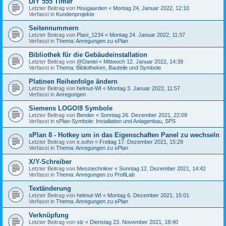
DIY 555 Timer
Letzter Beitrag von
Hougaarden
«
Montag 24. Januar 2022, 12:10
Verfasst in
Kundenprojekte
Seitennummern
Letzter Beitrag von
Plani_1234
«
Montag 24. Januar 2022, 11:37
Verfasst in
Thema: Anregungen zu sPlan
Bibliothek für die Gebäudeinstallation
Letzter Beitrag von
@Daniel
«
Mittwoch 12. Januar 2022, 14:39
Verfasst in
Thema: Bibliotheken, Bauteile und Symbole
Platinen Reihenfolge ändern
Letzter Beitrag von
helmut-WI
«
Montag 3. Januar 2022, 11:57
Verfasst in
Anregungen
Siemens LOGO!8 Symbole
Letzter Beitrag von
Bender
«
Sonntag 26. Dezember 2021, 22:09
Verfasst in
sPlan-Symbole: Installation und Anlagenbau, SPS
sPlan 8 - Hotkey um in das Eigenschaften Panel zu wechseln
Letzter Beitrag von
s.sohn
«
Freitag 17. Dezember 2021, 15:29
Verfasst in
Thema: Anregungen zu sPlan
X/Y-Schreiber
Letzter Beitrag von
Messtechniker
«
Sonntag 12. Dezember 2021, 14:42
Verfasst in
Thema: Anregungen zu ProfiLab
Textänderung
Letzter Beitrag von
helmut-WI
«
Montag 6. Dezember 2021, 15:01
Verfasst in
Thema: Anregungen zu sPlan
Verknüpfung
Letzter Beitrag von
slz
«
Dienstag 23. November 2021, 18:40