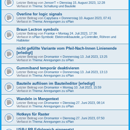
Letzter Beitrag von
JenserT
«
Dienstag 15. August 2023, 12:28
Verfasst in
Thema: Schaltung und Bauteile
Overline for logic signals
Letzter Beitrag von
Capybara
«
Donnerstag 10. August 2023, 07:41
Verfasst in
Thema: Anregungen zu sPlan
Braun Lectron symbols
Letzter Beitrag von
Frankje
«
Montag 24. Juli 2023, 17:36
Verfasst in
sPlan-Symbole: Elektronikbauteile, µ-Controller, Röhren und
Halbleiter
nicht gefüllte Variante vom Pfeil-Nach-Innen Linienende
[erledigt]
Letzter Beitrag von
Dromantor
«
Donnerstag 13. Juli 2023, 13:25
Verfasst in
Thema: Anregungen zu sPlan
Gummiband temporär deaktivieren
Letzter Beitrag von
Dromantor
«
Donnerstag 13. Juli 2023, 13:13
Verfasst in
Thema: Anregungen zu sPlan
Bauteile auflösen im Bauteileditor [erledigt]
Letzter Beitrag von
Dromantor
«
Montag 10. Juli 2023, 15:59
Verfasst in
Thema: Anregungen zu sPlan
Wandeln in Mengentext
Letzter Beitrag von
Dromantor
«
Dienstag 27. Juni 2023, 08:14
Verfasst in
Thema: Anregungen zu sPlan
Hotkeys für Raster
Letzter Beitrag von
Dromantor
«
Dienstag 27. Juni 2023, 07:50
Verfasst in
Thema: Anregungen zu sPlan
USB-LRB Erfolgreich eingesetzt