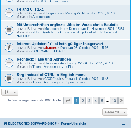
Verfasst in
sPlan 8.0 - Demoversion
F4 and CTRL-Z
Letzter Beitrag von
Hougaarden
«
Montag 22. November 2021, 10:19
Verfasst in
Anregungen
Mit Unterschriften ergänzte .libs im Verzeichnis Bauteile
Letzter Beitrag von
Messtechniker
«
Donnerstag 11. November 2021, 15:53
Verfasst in
sPlan-Symbole: Elektronikbauteile, µ-Controller, Röhren und
Halbleiter
Internet-Updater: '-r' ist kein gültiger Integerwert
Letzter Beitrag von
abacom
«
Dienstag 26. Oktober 2021, 15:16
Verfasst in
SOFTWARE-UPDATES
Rechteck: Fase und Abrunden
Letzter Beitrag von
Planzampo44
«
Freitag 22. Oktober 2021, 20:18
Verfasst in
Thema: Anregungen zu sPlan
Strg instead of CTRL in English menu
Letzter Beitrag von
CD32Freak
«
Freitag 1. Oktober 2021, 18:43
Verfasst in
Thema: Anregungen zu Sprint-Layout
Seite
1
von
10
1
2
3
4
5
10
Nä
Die Suche ergab mehr als 1000 Treffer
…
Gehe zu
ELECTRONIC-SOFWARE-SHOP
Foren-Übersicht