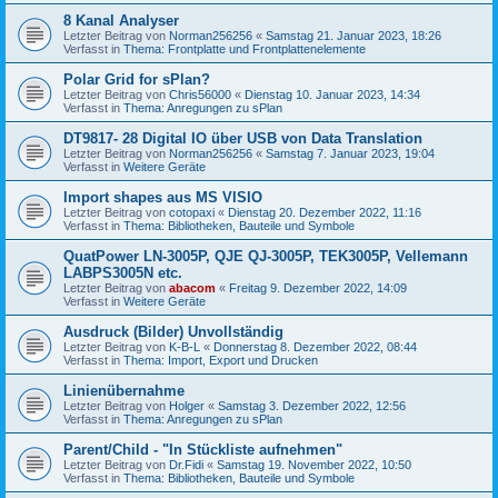
8 Kanal Analyser
Letzter Beitrag von
Norman256256
«
Samstag 21. Januar 2023, 18:26
Verfasst in
Thema: Frontplatte und Frontplattenelemente
Polar Grid for sPlan?
Letzter Beitrag von
Chris56000
«
Dienstag 10. Januar 2023, 14:34
Verfasst in
Thema: Anregungen zu sPlan
DT9817- 28 Digital IO über USB von Data Translation
Letzter Beitrag von
Norman256256
«
Samstag 7. Januar 2023, 19:04
Verfasst in
Weitere Geräte
Import shapes aus MS VISIO
Letzter Beitrag von
cotopaxi
«
Dienstag 20. Dezember 2022, 11:16
Verfasst in
Thema: Bibliotheken, Bauteile und Symbole
QuatPower LN-3005P, QJE QJ-3005P, TEK3005P, Vellemann
LABPS3005N etc.
Letzter Beitrag von
abacom
«
Freitag 9. Dezember 2022, 14:09
Verfasst in
Weitere Geräte
Ausdruck (Bilder) Unvollständig
Letzter Beitrag von
K-B-L
«
Donnerstag 8. Dezember 2022, 08:44
Verfasst in
Thema: Import, Export und Drucken
Linienübernahme
Letzter Beitrag von
Holger
«
Samstag 3. Dezember 2022, 12:56
Verfasst in
Thema: Anregungen zu sPlan
Parent/Child - "In Stückliste aufnehmen"
Letzter Beitrag von
Dr.Fidi
«
Samstag 19. November 2022, 10:50
Verfasst in
Thema: Bibliotheken, Bauteile und Symbole