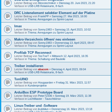
Letzter Beitrag von
Messtechniker
«
Dienstag 20. Juni 2023, 21:20
Verfasst in
USB-LRB Relaiskarte, 8-fach
DRC Listenelement selektier Element auf der Platine
Letzter Beitrag von
FrankPP
«
Samstag 27. Mai 2023, 16:00
Verfasst in
Thema: Anregungen zu Sprint-Layout
Imax
Letzter Beitrag von
Sonny1983
«
Samstag 15. April 2023, 10:02
Verfasst in
Thema: Anregungen zu Sprint-Layout
Makro-Verzeichnis öffnen/ neu einlesen
Letzter Beitrag von
Sonny1983
«
Donnerstag 13. April 2023, 09:47
Verfasst in
Thema: Anregungen zu Sprint-Layout
Profilab TCP Reconnect
Letzter Beitrag von
TesTneT
«
Mittwoch 12. April 2023, 16:35
Verfasst in
Thema: Schaltung und Bauteile
Treiber installieren
Letzter Beitrag von
abacom
«
Dienstag 4. April 2023, 09:04
Verfasst in
USB-LRB Relaiskarte, 8-fach
TonUINO
Letzter Beitrag von
Hougaarden
«
Freitag 31. März 2023, 11:57
Verfasst in
Kundenprojekte
ArduiBox ESP Prototype Board
Letzter Beitrag von
Peter72336
«
Sonntag 19. März 2023, 11:38
Verfasst in
LochMaster - Tauschbörse
Linux-Treiber und -Software
Letzter Beitrag von
ikubbilun
«
Donnerstag 16. März 2023, 13:18
Verfasst in
USB-LCD Textdisplay, 4x20