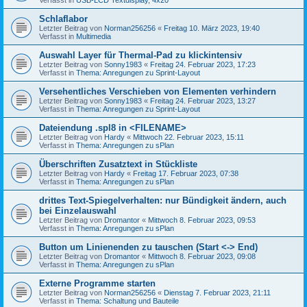
Schlaflabor
Letzter Beitrag von
Norman256256
«
Freitag 10. März 2023, 19:40
Verfasst in
Multimedia
Auswahl Layer für Thermal-Pad zu klickintensiv
Letzter Beitrag von
Sonny1983
«
Freitag 24. Februar 2023, 17:23
Verfasst in
Thema: Anregungen zu Sprint-Layout
Versehentliches Verschieben von Elementen verhindern
Letzter Beitrag von
Sonny1983
«
Freitag 24. Februar 2023, 13:27
Verfasst in
Thema: Anregungen zu Sprint-Layout
Dateiendung .spl8 in <FILENAME>
Letzter Beitrag von
Hardy
«
Mittwoch 22. Februar 2023, 15:11
Verfasst in
Thema: Anregungen zu sPlan
Überschriften Zusatztext in Stückliste
Letzter Beitrag von
Hardy
«
Freitag 17. Februar 2023, 07:38
Verfasst in
Thema: Anregungen zu sPlan
drittes Text-Spiegelverhalten: nur Bündigkeit ändern, auch
bei Einzelauswahl
Letzter Beitrag von
Dromantor
«
Mittwoch 8. Februar 2023, 09:53
Verfasst in
Thema: Anregungen zu sPlan
Button um Linienenden zu tauschen (Start <-> End)
Letzter Beitrag von
Dromantor
«
Mittwoch 8. Februar 2023, 09:08
Verfasst in
Thema: Anregungen zu sPlan
Externe Programme starten
Letzter Beitrag von
Norman256256
«
Dienstag 7. Februar 2023, 21:11
Verfasst in
Thema: Schaltung und Bauteile