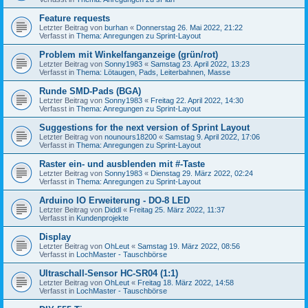
Feature requests
Letzter Beitrag von
burhan
«
Donnerstag 26. Mai 2022, 21:22
Verfasst in
Thema: Anregungen zu Sprint-Layout
Problem mit Winkelfanganzeige (grün/rot)
Letzter Beitrag von
Sonny1983
«
Samstag 23. April 2022, 13:23
Verfasst in
Thema: Lötaugen, Pads, Leiterbahnen, Masse
Runde SMD-Pads (BGA)
Letzter Beitrag von
Sonny1983
«
Freitag 22. April 2022, 14:30
Verfasst in
Thema: Anregungen zu Sprint-Layout
Suggestions for the next version of Sprint Layout
Letzter Beitrag von
nounours18200
«
Samstag 9. April 2022, 17:06
Verfasst in
Thema: Anregungen zu Sprint-Layout
Raster ein- und ausblenden mit #-Taste
Letzter Beitrag von
Sonny1983
«
Dienstag 29. März 2022, 02:24
Verfasst in
Thema: Anregungen zu Sprint-Layout
Arduino IO Erweiterung - DO-8 LED
Letzter Beitrag von
Diddl
«
Freitag 25. März 2022, 11:37
Verfasst in
Kundenprojekte
Display
Letzter Beitrag von
OhLeut
«
Samstag 19. März 2022, 08:56
Verfasst in
LochMaster - Tauschbörse
Ultraschall-Sensor HC-SR04 (1:1)
Letzter Beitrag von
OhLeut
«
Freitag 18. März 2022, 14:58
Verfasst in
LochMaster - Tauschbörse