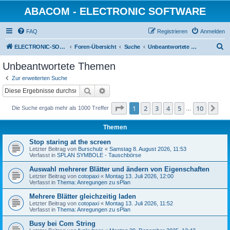
ABACOM - ELECTRONIC SOFTWARE
FAQ
Registrieren
Anmelden
S
ELECTRONIC-SOFWARE-SHOP
Foren-Übersicht
Suche
Unbeantwortete Themen
u
Unbeantwortete Themen
c
Zur erweiterten Suche
h
Suche
Erweiterte Suche
e
Seite
1
von
10
1
2
3
4
5
10
Nä
Die Suche ergab mehr als 1000 Treffer
…
Themen
Stop staring at the screen
Letzter Beitrag von
Burschulz
«
Samstag 8. August 2026, 11:53
Verfasst in
SPLAN SYMBOLE - Tauschbörse
Auswahl mehrerer Blätter und ändern von Eigenschaften
Letzter Beitrag von
cotopaxi
«
Montag 13. Juli 2026, 12:00
Verfasst in
Thema: Anregungen zu sPlan
Mehrere Blätter gleichzeitig laden
Letzter Beitrag von
cotopaxi
«
Montag 13. Juli 2026, 11:52
Verfasst in
Thema: Anregungen zu sPlan
Busy bei Com String