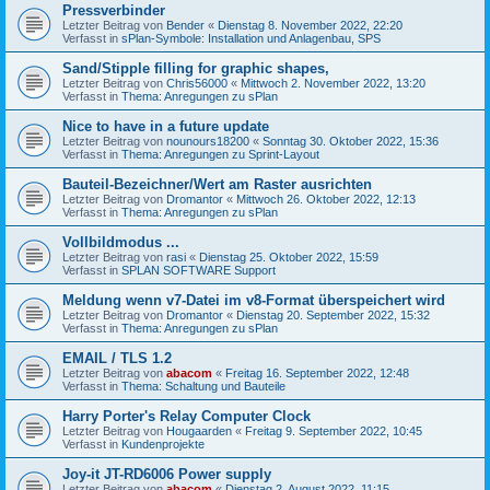
Pressverbinder
Letzter Beitrag von
Bender
«
Dienstag 8. November 2022, 22:20
Verfasst in
sPlan-Symbole: Installation und Anlagenbau, SPS
Sand/Stipple filling for graphic shapes,
Letzter Beitrag von
Chris56000
«
Mittwoch 2. November 2022, 13:20
Verfasst in
Thema: Anregungen zu sPlan
Nice to have in a future update
Letzter Beitrag von
nounours18200
«
Sonntag 30. Oktober 2022, 15:36
Verfasst in
Thema: Anregungen zu Sprint-Layout
Bauteil-Bezeichner/Wert am Raster ausrichten
Letzter Beitrag von
Dromantor
«
Mittwoch 26. Oktober 2022, 12:13
Verfasst in
Thema: Anregungen zu sPlan
Vollbildmodus ...
Letzter Beitrag von
rasi
«
Dienstag 25. Oktober 2022, 15:59
Verfasst in
SPLAN SOFTWARE Support
Meldung wenn v7-Datei im v8-Format überspeichert wird
Letzter Beitrag von
Dromantor
«
Dienstag 20. September 2022, 15:32
Verfasst in
Thema: Anregungen zu sPlan
EMAIL / TLS 1.2
Letzter Beitrag von
abacom
«
Freitag 16. September 2022, 12:48
Verfasst in
Thema: Schaltung und Bauteile
Harry Porter's Relay Computer Clock
Letzter Beitrag von
Hougaarden
«
Freitag 9. September 2022, 10:45
Verfasst in
Kundenprojekte
Joy-it JT-RD6006 Power supply
Letzter Beitrag von
abacom
«
Dienstag 2. August 2022, 11:15