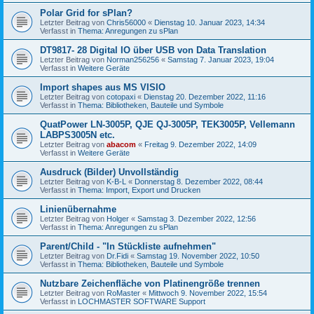
Polar Grid for sPlan?
Letzter Beitrag von
Chris56000
«
Dienstag 10. Januar 2023, 14:34
Verfasst in
Thema: Anregungen zu sPlan
DT9817- 28 Digital IO über USB von Data Translation
Letzter Beitrag von
Norman256256
«
Samstag 7. Januar 2023, 19:04
Verfasst in
Weitere Geräte
Import shapes aus MS VISIO
Letzter Beitrag von
cotopaxi
«
Dienstag 20. Dezember 2022, 11:16
Verfasst in
Thema: Bibliotheken, Bauteile und Symbole
QuatPower LN-3005P, QJE QJ-3005P, TEK3005P, Vellemann
LABPS3005N etc.
Letzter Beitrag von
abacom
«
Freitag 9. Dezember 2022, 14:09
Verfasst in
Weitere Geräte
Ausdruck (Bilder) Unvollständig
Letzter Beitrag von
K-B-L
«
Donnerstag 8. Dezember 2022, 08:44
Verfasst in
Thema: Import, Export und Drucken
Linienübernahme
Letzter Beitrag von
Holger
«
Samstag 3. Dezember 2022, 12:56
Verfasst in
Thema: Anregungen zu sPlan
Parent/Child - "In Stückliste aufnehmen"
Letzter Beitrag von
Dr.Fidi
«
Samstag 19. November 2022, 10:50
Verfasst in
Thema: Bibliotheken, Bauteile und Symbole
Nutzbare Zeichenfläche von Platinengröße trennen
Letzter Beitrag von
RoMaster
«
Mittwoch 9. November 2022, 15:54
Verfasst in
LOCHMASTER SOFTWARE Support