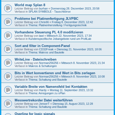
World map Splan 8
Letzter Beitrag von
burhan
«
Donnerstag 28. Dezember 2023, 20:58
Verfasst in
SPLAN SYMBOLE - Tauschbörse
Probleme bei Platinenfertigung JLVPBC
Letzter Beitrag von
Chris66
«
Freitag 8. Dezember 2023, 12:42
Verfasst in
Thema: Platinenherstellung / Fertigungstechnik
Vorhandene Steuerung PL 4.0 modifizieren
Letzter Beitrag von
lawi
«
Mittwoch 22. November 2023, 17:34
Verfasst in
Kundenspezifische Jobangebote rund um ProfiLab
Sort and filter in Component-Panel
Letzter Beitrag von
CD32Freak
«
Dienstag 21. November 2023, 18:06
Verfasst in
Thema: Makros und Bauteile
WriteLine - Dateischreiben
Letzter Beitrag von
Norman256256
«
Mittwoch 8. November 2023, 21:34
Verfasst in
Makros & Schaltungen
Bits in Wert konvertieren und Wert in Bits zerlegen
Letzter Beitrag von
Norman256256
«
Mittwoch 8. November 2023, 10:08
Verfasst in
Thema: Schaltung und Bauteile
Variable Breite von Namensfeld bei Kontakten
Letzter Beitrag von
Hardy
«
Montag 11. September 2023, 13:32
Verfasst in
Thema: Anregungen zu sPlan
Messwertrekorder Datei weiterführen
Letzter Beitrag von
JenserT
«
Dienstag 15. August 2023, 12:28
Verfasst in
Thema: Schaltung und Bauteile
Overline for logic signals