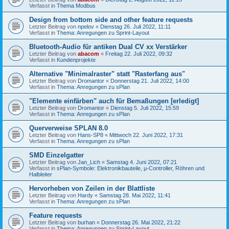
Verfasst in
Thema Modbus
Design from bottom side and other feature requests
Letzter Beitrag von
npelov
«
Dienstag 26. Juli 2022, 11:11
Verfasst in
Thema: Anregungen zu Sprint-Layout
Bluetooth-Audio für antiken Dual CV xx Verstärker
Letzter Beitrag von
abacom
«
Freitag 22. Juli 2022, 09:32
Verfasst in
Kundenprojekte
Alternative "Minimalraster" statt "Rasterfang aus"
Letzter Beitrag von
Dromantor
«
Donnerstag 21. Juli 2022, 14:00
Verfasst in
Thema: Anregungen zu sPlan
"Elemente einfärben" auch für Bemaßungen [erledigt]
Letzter Beitrag von
Dromantor
«
Dienstag 5. Juli 2022, 15:59
Verfasst in
Thema: Anregungen zu sPlan
Querverweise SPLAN 8.0
Letzter Beitrag von
Hans-SP8
«
Mittwoch 22. Juni 2022, 17:31
Verfasst in
Thema: Anregungen zu sPlan
SMD Einzelgatter
Letzter Beitrag von
Jan_Lich
«
Samstag 4. Juni 2022, 07:21
Verfasst in
sPlan-Symbole: Elektronikbauteile, µ-Controller, Röhren und
Halbleiter
Hervorheben von Zeilen in der Blattliste
Letzter Beitrag von
Hardy
«
Samstag 28. Mai 2022, 11:41
Verfasst in
Thema: Anregungen zu sPlan
Feature requests
Letzter Beitrag von
burhan
«
Donnerstag 26. Mai 2022, 21:22
Verfasst in
Thema: Anregungen zu Sprint-Layout