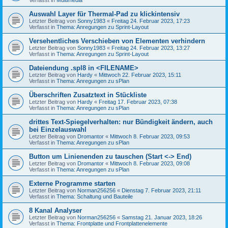
Auswahl Layer für Thermal-Pad zu klickintensiv
Letzter Beitrag von
Sonny1983
«
Freitag 24. Februar 2023, 17:23
Verfasst in
Thema: Anregungen zu Sprint-Layout
Versehentliches Verschieben von Elementen verhindern
Letzter Beitrag von
Sonny1983
«
Freitag 24. Februar 2023, 13:27
Verfasst in
Thema: Anregungen zu Sprint-Layout
Dateiendung .spl8 in <FILENAME>
Letzter Beitrag von
Hardy
«
Mittwoch 22. Februar 2023, 15:11
Verfasst in
Thema: Anregungen zu sPlan
Überschriften Zusatztext in Stückliste
Letzter Beitrag von
Hardy
«
Freitag 17. Februar 2023, 07:38
Verfasst in
Thema: Anregungen zu sPlan
drittes Text-Spiegelverhalten: nur Bündigkeit ändern, auch
bei Einzelauswahl
Letzter Beitrag von
Dromantor
«
Mittwoch 8. Februar 2023, 09:53
Verfasst in
Thema: Anregungen zu sPlan
Button um Linienenden zu tauschen (Start <-> End)
Letzter Beitrag von
Dromantor
«
Mittwoch 8. Februar 2023, 09:08
Verfasst in
Thema: Anregungen zu sPlan
Externe Programme starten
Letzter Beitrag von
Norman256256
«
Dienstag 7. Februar 2023, 21:11
Verfasst in
Thema: Schaltung und Bauteile
8 Kanal Analyser
Letzter Beitrag von
Norman256256
«
Samstag 21. Januar 2023, 18:26
Verfasst in
Thema: Frontplatte und Frontplattenelemente