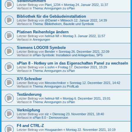
Seitennummern
Letzter Beitrag von
Plani_1234
«
Montag 24. Januar 2022, 11:37
Verfasst in
Thema: Anregungen zu sPlan
Bibliothek für die Gebäudeinstallation
Letzter Beitrag von
@Daniel
«
Mittwoch 12. Januar 2022, 14:39
Verfasst in
Thema: Bibliotheken, Bauteile und Symbole
Platinen Reihenfolge ändern
Letzter Beitrag von
helmut-WI
«
Montag 3. Januar 2022, 11:57
Verfasst in
Anregungen
Siemens LOGO!8 Symbole
Letzter Beitrag von
Bender
«
Sonntag 26. Dezember 2021, 22:09
Verfasst in
sPlan-Symbole: Installation und Anlagenbau, SPS
sPlan 8 - Hotkey um in das Eigenschaften Panel zu wechseln
Letzter Beitrag von
s.sohn
«
Freitag 17. Dezember 2021, 15:29
Verfasst in
Thema: Anregungen zu sPlan
X/Y-Schreiber
Letzter Beitrag von
Messtechniker
«
Sonntag 12. Dezember 2021, 14:42
Verfasst in
Thema: Anregungen zu ProfiLab
Textänderung
Letzter Beitrag von
helmut-WI
«
Montag 6. Dezember 2021, 15:01
Verfasst in
Thema: Anregungen zu sPlan
Verknüpfung
Letzter Beitrag von
slz
«
Dienstag 23. November 2021, 18:40
Verfasst in
sPlan 8.0 - Demoversion
F4 and CTRL-Z
Letzter Beitrag von
Hougaarden
«
Montag 22. November 2021, 10:19