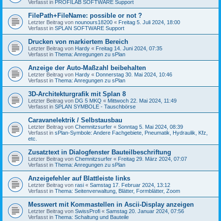
Verfasst in
PROFILAB SOFTWARE Support
FilePath+FileName: possible or not ?
Letzter Beitrag von
nounours18200
«
Freitag 5. Juli 2024, 18:00
Verfasst in
SPLAN SOFTWARE Support
Drucken von markiertem Bereich
Letzter Beitrag von
Hardy
«
Freitag 14. Juni 2024, 07:35
Verfasst in
Thema: Anregungen zu sPlan
Anzeige der Auto-Maßzahl beibehalten
Letzter Beitrag von
Hardy
«
Donnerstag 30. Mai 2024, 10:46
Verfasst in
Thema: Anregungen zu sPlan
3D-Architekturgrafik mit Splan 8
Letzter Beitrag von
DG 5 MKQ
«
Mittwoch 22. Mai 2024, 11:49
Verfasst in
SPLAN SYMBOLE - Tauschbörse
Caravanelektrik / Selbstausbau
Letzter Beitrag von
Chemnitzsurfer
«
Sonntag 5. Mai 2024, 08:39
Verfasst in
sPlan-Symbole: Andere Fachgebiete, Pneumatik, Hydraulik, Kfz,
etc.
Zusatztext in Dialogfenster Bauteilbeschriftung
Letzter Beitrag von
Chemnitzsurfer
«
Freitag 29. März 2024, 07:07
Verfasst in
Thema: Anregungen zu sPlan
Anzeigefehler auf Blattleiste links
Letzter Beitrag von
rasi
«
Samstag 17. Februar 2024, 13:12
Verfasst in
Thema: Seitenverwaltung, Blätter, Formblätter, Zoom
Messwert mit Kommastellen in Ascii-Display anzeigen
Letzter Beitrag von
SwissProfi
«
Samstag 20. Januar 2024, 07:56
Verfasst in
Thema: Schaltung und Bauteile