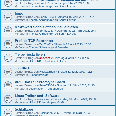
Letzter Beitrag von
FrankPP
«
Samstag 27. Mai 2023, 16:00
Verfasst in
Thema: Anregungen zu Sprint-Layout
Imax
Letzter Beitrag von
Sonny1983
«
Samstag 15. April 2023, 10:02
Verfasst in
Thema: Anregungen zu Sprint-Layout
Makro-Verzeichnis öffnen/ neu einlesen
Letzter Beitrag von
Sonny1983
«
Donnerstag 13. April 2023, 09:47
Verfasst in
Thema: Anregungen zu Sprint-Layout
Profilab TCP Reconnect
Letzter Beitrag von
TesTneT
«
Mittwoch 12. April 2023, 16:35
Verfasst in
Thema: Schaltung und Bauteile
Treiber installieren
Letzter Beitrag von
abacom
«
Dienstag 4. April 2023, 09:04
Verfasst in
USB-LRB Relaiskarte, 8-fach
TonUINO
Letzter Beitrag von
Hougaarden
«
Freitag 31. März 2023, 11:57
Verfasst in
Kundenprojekte
ArduiBox ESP Prototype Board
Letzter Beitrag von
Peter72336
«
Sonntag 19. März 2023, 11:38
Verfasst in
LochMaster - Tauschbörse
Linux-Treiber und -Software
Letzter Beitrag von
ikubbilun
«
Donnerstag 16. März 2023, 13:18
Verfasst in
USB-LCD Textdisplay, 4x20
Schlaflabor
Letzter Beitrag von
Norman256256
«
Freitag 10. März 2023, 19:40
Verfasst in
Multimedia