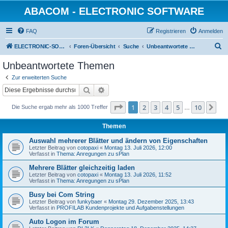
ABACOM - ELECTRONIC SOFTWARE
FAQ
Registrieren
Anmelden
S
ELECTRONIC-SOFWARE-SHOP
Foren-Übersicht
Suche
Unbeantwortete Themen
u
Unbeantwortete Themen
c
Zur erweiterten Suche
h
Suche
Erweiterte Suche
e
Seite
1
von
10
1
2
3
4
5
10
Nä
Die Suche ergab mehr als 1000 Treffer
…
Themen
Auswahl mehrerer Blätter und ändern von Eigenschaften
Letzter Beitrag von
cotopaxi
«
Montag 13. Juli 2026, 12:00
Verfasst in
Thema: Anregungen zu sPlan
Mehrere Blätter gleichzeitig laden
Letzter Beitrag von
cotopaxi
«
Montag 13. Juli 2026, 11:52
Verfasst in
Thema: Anregungen zu sPlan
Busy bei Com String
Letzter Beitrag von
funkybaer
«
Montag 29. Dezember 2025, 13:43
Verfasst in
PROFILAB Kundenprojekte und Aufgabenstellungen
Auto Logon im Forum