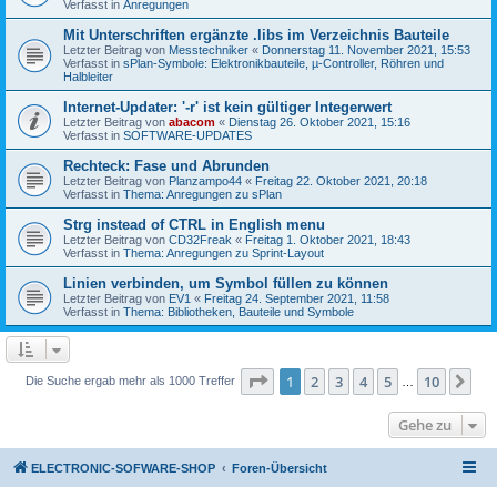
Verfasst in
Anregungen
Mit Unterschriften ergänzte .libs im Verzeichnis Bauteile
Letzter Beitrag von
Messtechniker
«
Donnerstag 11. November 2021, 15:53
Verfasst in
sPlan-Symbole: Elektronikbauteile, µ-Controller, Röhren und
Halbleiter
Internet-Updater: '-r' ist kein gültiger Integerwert
Letzter Beitrag von
abacom
«
Dienstag 26. Oktober 2021, 15:16
Verfasst in
SOFTWARE-UPDATES
Rechteck: Fase und Abrunden
Letzter Beitrag von
Planzampo44
«
Freitag 22. Oktober 2021, 20:18
Verfasst in
Thema: Anregungen zu sPlan
Strg instead of CTRL in English menu
Letzter Beitrag von
CD32Freak
«
Freitag 1. Oktober 2021, 18:43
Verfasst in
Thema: Anregungen zu Sprint-Layout
Linien verbinden, um Symbol füllen zu können
Letzter Beitrag von
EV1
«
Freitag 24. September 2021, 11:58
Verfasst in
Thema: Bibliotheken, Bauteile und Symbole
Seite
1
von
10
1
2
3
4
5
10
Nä
Die Suche ergab mehr als 1000 Treffer
…
Gehe zu
ELECTRONIC-SOFWARE-SHOP
Foren-Übersicht