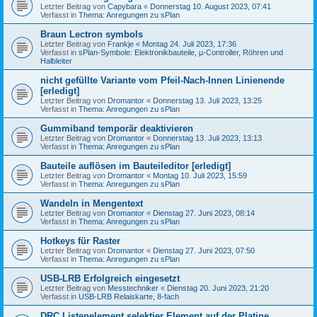
Letzter Beitrag von
Capybara
«
Donnerstag 10. August 2023, 07:41
Verfasst in
Thema: Anregungen zu sPlan
Braun Lectron symbols
Letzter Beitrag von
Frankje
«
Montag 24. Juli 2023, 17:36
Verfasst in
sPlan-Symbole: Elektronikbauteile, µ-Controller, Röhren und
Halbleiter
nicht gefüllte Variante vom Pfeil-Nach-Innen Linienende
[erledigt]
Letzter Beitrag von
Dromantor
«
Donnerstag 13. Juli 2023, 13:25
Verfasst in
Thema: Anregungen zu sPlan
Gummiband temporär deaktivieren
Letzter Beitrag von
Dromantor
«
Donnerstag 13. Juli 2023, 13:13
Verfasst in
Thema: Anregungen zu sPlan
Bauteile auflösen im Bauteileditor [erledigt]
Letzter Beitrag von
Dromantor
«
Montag 10. Juli 2023, 15:59
Verfasst in
Thema: Anregungen zu sPlan
Wandeln in Mengentext
Letzter Beitrag von
Dromantor
«
Dienstag 27. Juni 2023, 08:14
Verfasst in
Thema: Anregungen zu sPlan
Hotkeys für Raster
Letzter Beitrag von
Dromantor
«
Dienstag 27. Juni 2023, 07:50
Verfasst in
Thema: Anregungen zu sPlan
USB-LRB Erfolgreich eingesetzt
Letzter Beitrag von
Messtechniker
«
Dienstag 20. Juni 2023, 21:20
Verfasst in
USB-LRB Relaiskarte, 8-fach
DRC Listenelement selektier Element auf der Platine