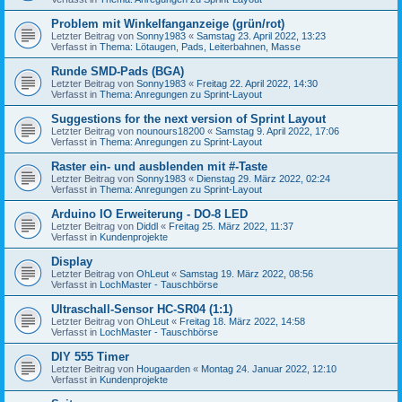
Problem mit Winkelfanganzeige (grün/rot)
Letzter Beitrag von
Sonny1983
«
Samstag 23. April 2022, 13:23
Verfasst in
Thema: Lötaugen, Pads, Leiterbahnen, Masse
Runde SMD-Pads (BGA)
Letzter Beitrag von
Sonny1983
«
Freitag 22. April 2022, 14:30
Verfasst in
Thema: Anregungen zu Sprint-Layout
Suggestions for the next version of Sprint Layout
Letzter Beitrag von
nounours18200
«
Samstag 9. April 2022, 17:06
Verfasst in
Thema: Anregungen zu Sprint-Layout
Raster ein- und ausblenden mit #-Taste
Letzter Beitrag von
Sonny1983
«
Dienstag 29. März 2022, 02:24
Verfasst in
Thema: Anregungen zu Sprint-Layout
Arduino IO Erweiterung - DO-8 LED
Letzter Beitrag von
Diddl
«
Freitag 25. März 2022, 11:37
Verfasst in
Kundenprojekte
Display
Letzter Beitrag von
OhLeut
«
Samstag 19. März 2022, 08:56
Verfasst in
LochMaster - Tauschbörse
Ultraschall-Sensor HC-SR04 (1:1)
Letzter Beitrag von
OhLeut
«
Freitag 18. März 2022, 14:58
Verfasst in
LochMaster - Tauschbörse
DIY 555 Timer
Letzter Beitrag von
Hougaarden
«
Montag 24. Januar 2022, 12:10
Verfasst in
Kundenprojekte