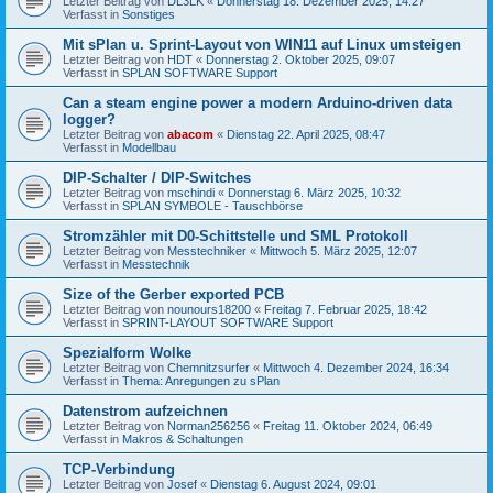
Letzter Beitrag von
DL3LK
«
Donnerstag 18. Dezember 2025, 14:27
Verfasst in
Sonstiges
Mit sPlan u. Sprint-Layout von WIN11 auf Linux umsteigen
Letzter Beitrag von
HDT
«
Donnerstag 2. Oktober 2025, 09:07
Verfasst in
SPLAN SOFTWARE Support
Can a steam engine power a modern Arduino-driven data
logger?
Letzter Beitrag von
abacom
«
Dienstag 22. April 2025, 08:47
Verfasst in
Modellbau
DIP-Schalter / DIP-Switches
Letzter Beitrag von
mschindi
«
Donnerstag 6. März 2025, 10:32
Verfasst in
SPLAN SYMBOLE - Tauschbörse
Stromzähler mit D0-Schittstelle und SML Protokoll
Letzter Beitrag von
Messtechniker
«
Mittwoch 5. März 2025, 12:07
Verfasst in
Messtechnik
Size of the Gerber exported PCB
Letzter Beitrag von
nounours18200
«
Freitag 7. Februar 2025, 18:42
Verfasst in
SPRINT-LAYOUT SOFTWARE Support
Spezialform Wolke
Letzter Beitrag von
Chemnitzsurfer
«
Mittwoch 4. Dezember 2024, 16:34
Verfasst in
Thema: Anregungen zu sPlan
Datenstrom aufzeichnen
Letzter Beitrag von
Norman256256
«
Freitag 11. Oktober 2024, 06:49
Verfasst in
Makros & Schaltungen
TCP-Verbindung
Letzter Beitrag von
Josef
«
Dienstag 6. August 2024, 09:01