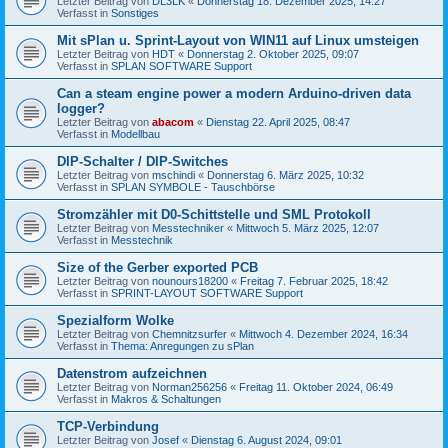
Letzter Beitrag von
DL3LK
«
Donnerstag 18. Dezember 2025, 14:27
Verfasst in
Sonstiges
Mit sPlan u. Sprint-Layout von WIN11 auf Linux umsteigen
Letzter Beitrag von
HDT
«
Donnerstag 2. Oktober 2025, 09:07
Verfasst in
SPLAN SOFTWARE Support
Can a steam engine power a modern Arduino-driven data
logger?
Letzter Beitrag von
abacom
«
Dienstag 22. April 2025, 08:47
Verfasst in
Modellbau
DIP-Schalter / DIP-Switches
Letzter Beitrag von
mschindi
«
Donnerstag 6. März 2025, 10:32
Verfasst in
SPLAN SYMBOLE - Tauschbörse
Stromzähler mit D0-Schittstelle und SML Protokoll
Letzter Beitrag von
Messtechniker
«
Mittwoch 5. März 2025, 12:07
Verfasst in
Messtechnik
Size of the Gerber exported PCB
Letzter Beitrag von
nounours18200
«
Freitag 7. Februar 2025, 18:42
Verfasst in
SPRINT-LAYOUT SOFTWARE Support
Spezialform Wolke
Letzter Beitrag von
Chemnitzsurfer
«
Mittwoch 4. Dezember 2024, 16:34
Verfasst in
Thema: Anregungen zu sPlan
Datenstrom aufzeichnen
Letzter Beitrag von
Norman256256
«
Freitag 11. Oktober 2024, 06:49
Verfasst in
Makros & Schaltungen
TCP-Verbindung
Letzter Beitrag von
Josef
«
Dienstag 6. August 2024, 09:01