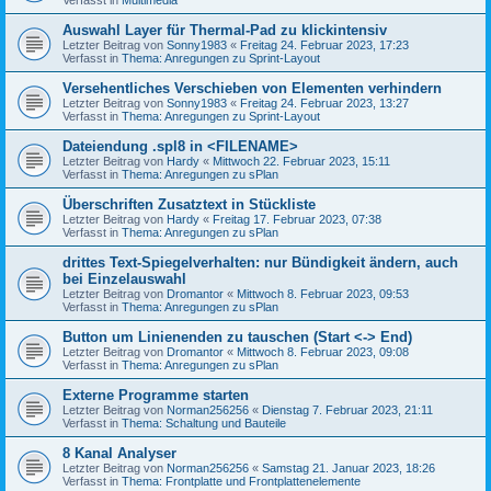
Auswahl Layer für Thermal-Pad zu klickintensiv
Letzter Beitrag von
Sonny1983
«
Freitag 24. Februar 2023, 17:23
Verfasst in
Thema: Anregungen zu Sprint-Layout
Versehentliches Verschieben von Elementen verhindern
Letzter Beitrag von
Sonny1983
«
Freitag 24. Februar 2023, 13:27
Verfasst in
Thema: Anregungen zu Sprint-Layout
Dateiendung .spl8 in <FILENAME>
Letzter Beitrag von
Hardy
«
Mittwoch 22. Februar 2023, 15:11
Verfasst in
Thema: Anregungen zu sPlan
Überschriften Zusatztext in Stückliste
Letzter Beitrag von
Hardy
«
Freitag 17. Februar 2023, 07:38
Verfasst in
Thema: Anregungen zu sPlan
drittes Text-Spiegelverhalten: nur Bündigkeit ändern, auch
bei Einzelauswahl
Letzter Beitrag von
Dromantor
«
Mittwoch 8. Februar 2023, 09:53
Verfasst in
Thema: Anregungen zu sPlan
Button um Linienenden zu tauschen (Start <-> End)
Letzter Beitrag von
Dromantor
«
Mittwoch 8. Februar 2023, 09:08
Verfasst in
Thema: Anregungen zu sPlan
Externe Programme starten
Letzter Beitrag von
Norman256256
«
Dienstag 7. Februar 2023, 21:11
Verfasst in
Thema: Schaltung und Bauteile
8 Kanal Analyser
Letzter Beitrag von
Norman256256
«
Samstag 21. Januar 2023, 18:26
Verfasst in
Thema: Frontplatte und Frontplattenelemente