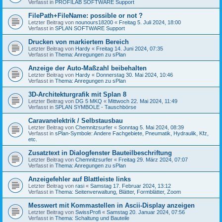
Verfasst in
PROFILAB SOFTWARE Support
FilePath+FileName: possible or not ?
Letzter Beitrag von
nounours18200
«
Freitag 5. Juli 2024, 18:00
Verfasst in
SPLAN SOFTWARE Support
Drucken von markiertem Bereich
Letzter Beitrag von
Hardy
«
Freitag 14. Juni 2024, 07:35
Verfasst in
Thema: Anregungen zu sPlan
Anzeige der Auto-Maßzahl beibehalten
Letzter Beitrag von
Hardy
«
Donnerstag 30. Mai 2024, 10:46
Verfasst in
Thema: Anregungen zu sPlan
3D-Architekturgrafik mit Splan 8
Letzter Beitrag von
DG 5 MKQ
«
Mittwoch 22. Mai 2024, 11:49
Verfasst in
SPLAN SYMBOLE - Tauschbörse
Caravanelektrik / Selbstausbau
Letzter Beitrag von
Chemnitzsurfer
«
Sonntag 5. Mai 2024, 08:39
Verfasst in
sPlan-Symbole: Andere Fachgebiete, Pneumatik, Hydraulik, Kfz,
etc.
Zusatztext in Dialogfenster Bauteilbeschriftung
Letzter Beitrag von
Chemnitzsurfer
«
Freitag 29. März 2024, 07:07
Verfasst in
Thema: Anregungen zu sPlan
Anzeigefehler auf Blattleiste links
Letzter Beitrag von
rasi
«
Samstag 17. Februar 2024, 13:12
Verfasst in
Thema: Seitenverwaltung, Blätter, Formblätter, Zoom
Messwert mit Kommastellen in Ascii-Display anzeigen
Letzter Beitrag von
SwissProfi
«
Samstag 20. Januar 2024, 07:56
Verfasst in
Thema: Schaltung und Bauteile