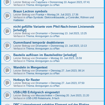
Letzter Beitrag von
Capybara
«
Donnerstag 10. August 2023, 07:41
Verfasst in
Thema: Anregungen zu sPlan
Braun Lectron symbols
Letzter Beitrag von
Frankje
«
Montag 24. Juli 2023, 17:36
Verfasst in
sPlan-Symbole: Elektronikbauteile, µ-Controller, Röhren und
Halbleiter
nicht gefüllte Variante vom Pfeil-Nach-Innen Linienende
[erledigt]
Letzter Beitrag von
Dromantor
«
Donnerstag 13. Juli 2023, 13:25
Verfasst in
Thema: Anregungen zu sPlan
Gummiband temporär deaktivieren
Letzter Beitrag von
Dromantor
«
Donnerstag 13. Juli 2023, 13:13
Verfasst in
Thema: Anregungen zu sPlan
Bauteile auflösen im Bauteileditor [erledigt]
Letzter Beitrag von
Dromantor
«
Montag 10. Juli 2023, 15:59
Verfasst in
Thema: Anregungen zu sPlan
Wandeln in Mengentext
Letzter Beitrag von
Dromantor
«
Dienstag 27. Juni 2023, 08:14
Verfasst in
Thema: Anregungen zu sPlan
Hotkeys für Raster
Letzter Beitrag von
Dromantor
«
Dienstag 27. Juni 2023, 07:50
Verfasst in
Thema: Anregungen zu sPlan
USB-LRB Erfolgreich eingesetzt
Letzter Beitrag von
Messtechniker
«
Dienstag 20. Juni 2023, 21:20
Verfasst in
USB-LRB Relaiskarte, 8-fach
DRC Listenelement selektier Element auf der Platine