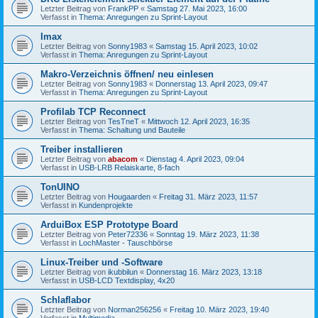
Letzter Beitrag von
FrankPP
«
Samstag 27. Mai 2023, 16:00
Verfasst in
Thema: Anregungen zu Sprint-Layout
Imax
Letzter Beitrag von
Sonny1983
«
Samstag 15. April 2023, 10:02
Verfasst in
Thema: Anregungen zu Sprint-Layout
Makro-Verzeichnis öffnen/ neu einlesen
Letzter Beitrag von
Sonny1983
«
Donnerstag 13. April 2023, 09:47
Verfasst in
Thema: Anregungen zu Sprint-Layout
Profilab TCP Reconnect
Letzter Beitrag von
TesTneT
«
Mittwoch 12. April 2023, 16:35
Verfasst in
Thema: Schaltung und Bauteile
Treiber installieren
Letzter Beitrag von
abacom
«
Dienstag 4. April 2023, 09:04
Verfasst in
USB-LRB Relaiskarte, 8-fach
TonUINO
Letzter Beitrag von
Hougaarden
«
Freitag 31. März 2023, 11:57
Verfasst in
Kundenprojekte
ArduiBox ESP Prototype Board
Letzter Beitrag von
Peter72336
«
Sonntag 19. März 2023, 11:38
Verfasst in
LochMaster - Tauschbörse
Linux-Treiber und -Software
Letzter Beitrag von
ikubbilun
«
Donnerstag 16. März 2023, 13:18
Verfasst in
USB-LCD Textdisplay, 4x20
Schlaflabor
Letzter Beitrag von
Norman256256
«
Freitag 10. März 2023, 19:40
Verfasst in
Multimedia