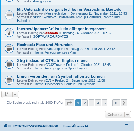
Verfasst in
Anregungen
Mit Unterschriften ergänzte .libs im Verzeichnis Bauteile
Letzter Beitrag von
Messtechniker
«
Donnerstag 11. November 2021, 15:53
Verfasst in
sPlan-Symbole: Elektronikbauteile, µ-Controller, Röhren und
Halbleiter
Internet-Updater: '-r' ist kein gültiger Integerwert
Letzter Beitrag von
abacom
«
Dienstag 26. Oktober 2021, 15:16
Verfasst in
SOFTWARE-UPDATES
Rechteck: Fase und Abrunden
Letzter Beitrag von
Planzampo44
«
Freitag 22. Oktober 2021, 20:18
Verfasst in
Thema: Anregungen zu sPlan
Strg instead of CTRL in English menu
Letzter Beitrag von
CD32Freak
«
Freitag 1. Oktober 2021, 18:43
Verfasst in
Thema: Anregungen zu Sprint-Layout
Linien verbinden, um Symbol füllen zu können
Letzter Beitrag von
EV1
«
Freitag 24. September 2021, 11:58
Verfasst in
Thema: Bibliotheken, Bauteile und Symbole
Seite
1
von
10
1
2
3
4
5
10
Nä
Die Suche ergab mehr als 1000 Treffer
…
Gehe zu
ELECTRONIC-SOFWARE-SHOP
Foren-Übersicht