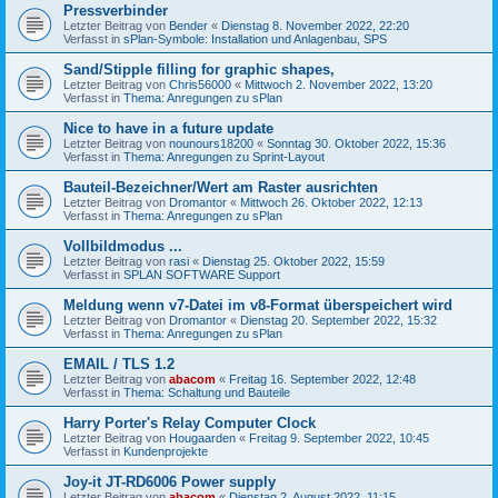
Pressverbinder
Letzter Beitrag von
Bender
«
Dienstag 8. November 2022, 22:20
Verfasst in
sPlan-Symbole: Installation und Anlagenbau, SPS
Sand/Stipple filling for graphic shapes,
Letzter Beitrag von
Chris56000
«
Mittwoch 2. November 2022, 13:20
Verfasst in
Thema: Anregungen zu sPlan
Nice to have in a future update
Letzter Beitrag von
nounours18200
«
Sonntag 30. Oktober 2022, 15:36
Verfasst in
Thema: Anregungen zu Sprint-Layout
Bauteil-Bezeichner/Wert am Raster ausrichten
Letzter Beitrag von
Dromantor
«
Mittwoch 26. Oktober 2022, 12:13
Verfasst in
Thema: Anregungen zu sPlan
Vollbildmodus ...
Letzter Beitrag von
rasi
«
Dienstag 25. Oktober 2022, 15:59
Verfasst in
SPLAN SOFTWARE Support
Meldung wenn v7-Datei im v8-Format überspeichert wird
Letzter Beitrag von
Dromantor
«
Dienstag 20. September 2022, 15:32
Verfasst in
Thema: Anregungen zu sPlan
EMAIL / TLS 1.2
Letzter Beitrag von
abacom
«
Freitag 16. September 2022, 12:48
Verfasst in
Thema: Schaltung und Bauteile
Harry Porter's Relay Computer Clock
Letzter Beitrag von
Hougaarden
«
Freitag 9. September 2022, 10:45
Verfasst in
Kundenprojekte
Joy-it JT-RD6006 Power supply
Letzter Beitrag von
abacom
«
Dienstag 2. August 2022, 11:15