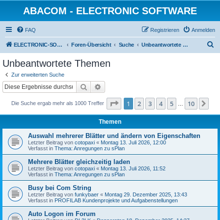
ABACOM - ELECTRONIC SOFTWARE
FAQ
Registrieren
Anmelden
S
ELECTRONIC-SOFWARE-SHOP
Foren-Übersicht
Suche
Unbeantwortete Themen
u
Unbeantwortete Themen
c
Zur erweiterten Suche
h
Suche
Erweiterte Suche
e
Seite
1
von
10
1
2
3
4
5
10
Nä
Die Suche ergab mehr als 1000 Treffer
…
Themen
Auswahl mehrerer Blätter und ändern von Eigenschaften
Letzter Beitrag von
cotopaxi
«
Montag 13. Juli 2026, 12:00
Verfasst in
Thema: Anregungen zu sPlan
Mehrere Blätter gleichzeitig laden
Letzter Beitrag von
cotopaxi
«
Montag 13. Juli 2026, 11:52
Verfasst in
Thema: Anregungen zu sPlan
Busy bei Com String
Letzter Beitrag von
funkybaer
«
Montag 29. Dezember 2025, 13:43
Verfasst in
PROFILAB Kundenprojekte und Aufgabenstellungen
Auto Logon im Forum