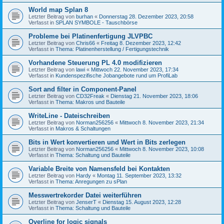
World map Splan 8
Letzter Beitrag von
burhan
«
Donnerstag 28. Dezember 2023, 20:58
Verfasst in
SPLAN SYMBOLE - Tauschbörse
Probleme bei Platinenfertigung JLVPBC
Letzter Beitrag von
Chris66
«
Freitag 8. Dezember 2023, 12:42
Verfasst in
Thema: Platinenherstellung / Fertigungstechnik
Vorhandene Steuerung PL 4.0 modifizieren
Letzter Beitrag von
lawi
«
Mittwoch 22. November 2023, 17:34
Verfasst in
Kundenspezifische Jobangebote rund um ProfiLab
Sort and filter in Component-Panel
Letzter Beitrag von
CD32Freak
«
Dienstag 21. November 2023, 18:06
Verfasst in
Thema: Makros und Bauteile
WriteLine - Dateischreiben
Letzter Beitrag von
Norman256256
«
Mittwoch 8. November 2023, 21:34
Verfasst in
Makros & Schaltungen
Bits in Wert konvertieren und Wert in Bits zerlegen
Letzter Beitrag von
Norman256256
«
Mittwoch 8. November 2023, 10:08
Verfasst in
Thema: Schaltung und Bauteile
Variable Breite von Namensfeld bei Kontakten
Letzter Beitrag von
Hardy
«
Montag 11. September 2023, 13:32
Verfasst in
Thema: Anregungen zu sPlan
Messwertrekorder Datei weiterführen
Letzter Beitrag von
JenserT
«
Dienstag 15. August 2023, 12:28
Verfasst in
Thema: Schaltung und Bauteile
Overline for logic signals