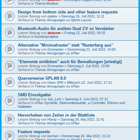
Verfasst in
Thema Modbus
Design from bottom side and other feature requests
Letzter Beitrag von
npelov
«
Dienstag 26. Juli 2022, 11:11
Verfasst in
Thema: Anregungen zu Sprint-Layout
Bluetooth-Audio für antiken Dual CV xx Verstärker
Letzter Beitrag von
abacom
«
Freitag 22. Juli 2022, 09:32
Verfasst in
Kundenprojekte
Alternative "Minimalraster" statt "Rasterfang aus"
Letzter Beitrag von
Dromantor
«
Donnerstag 21. Juli 2022, 14:00
Verfasst in
Thema: Anregungen zu sPlan
"Elemente einfärben" auch für Bemaßungen [erledigt]
Letzter Beitrag von
Dromantor
«
Dienstag 5. Juli 2022, 15:59
Verfasst in
Thema: Anregungen zu sPlan
Querverweise SPLAN 8.0
Letzter Beitrag von
Hans-SP8
«
Mittwoch 22. Juni 2022, 17:31
Verfasst in
Thema: Anregungen zu sPlan
SMD Einzelgatter
Letzter Beitrag von
Jan_Lich
«
Samstag 4. Juni 2022, 07:21
Verfasst in
sPlan-Symbole: Elektronikbauteile, µ-Controller, Röhren und
Halbleiter
Hervorheben von Zeilen in der Blattliste
Letzter Beitrag von
Hardy
«
Samstag 28. Mai 2022, 11:41
Verfasst in
Thema: Anregungen zu sPlan
Feature requests
Letzter Beitrag von
burhan
«
Donnerstag 26. Mai 2022, 21:22
Verfasst in
Thema: Anregungen zu Sprint-Layout