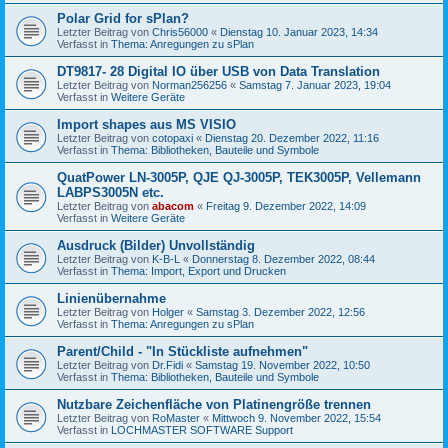
Polar Grid for sPlan?
Letzter Beitrag von
Chris56000
«
Dienstag 10. Januar 2023, 14:34
Verfasst in
Thema: Anregungen zu sPlan
DT9817- 28 Digital IO über USB von Data Translation
Letzter Beitrag von
Norman256256
«
Samstag 7. Januar 2023, 19:04
Verfasst in
Weitere Geräte
Import shapes aus MS VISIO
Letzter Beitrag von
cotopaxi
«
Dienstag 20. Dezember 2022, 11:16
Verfasst in
Thema: Bibliotheken, Bauteile und Symbole
QuatPower LN-3005P, QJE QJ-3005P, TEK3005P, Vellemann
LABPS3005N etc.
Letzter Beitrag von
abacom
«
Freitag 9. Dezember 2022, 14:09
Verfasst in
Weitere Geräte
Ausdruck (Bilder) Unvollständig
Letzter Beitrag von
K-B-L
«
Donnerstag 8. Dezember 2022, 08:44
Verfasst in
Thema: Import, Export und Drucken
Linienübernahme
Letzter Beitrag von
Holger
«
Samstag 3. Dezember 2022, 12:56
Verfasst in
Thema: Anregungen zu sPlan
Parent/Child - "In Stückliste aufnehmen"
Letzter Beitrag von
Dr.Fidi
«
Samstag 19. November 2022, 10:50
Verfasst in
Thema: Bibliotheken, Bauteile und Symbole
Nutzbare Zeichenfläche von Platinengröße trennen
Letzter Beitrag von
RoMaster
«
Mittwoch 9. November 2022, 15:54
Verfasst in
LOCHMASTER SOFTWARE Support