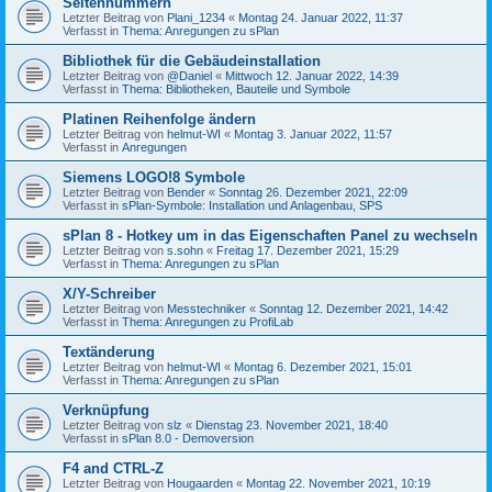
Seitennummern
Letzter Beitrag von
Plani_1234
«
Montag 24. Januar 2022, 11:37
Verfasst in
Thema: Anregungen zu sPlan
Bibliothek für die Gebäudeinstallation
Letzter Beitrag von
@Daniel
«
Mittwoch 12. Januar 2022, 14:39
Verfasst in
Thema: Bibliotheken, Bauteile und Symbole
Platinen Reihenfolge ändern
Letzter Beitrag von
helmut-WI
«
Montag 3. Januar 2022, 11:57
Verfasst in
Anregungen
Siemens LOGO!8 Symbole
Letzter Beitrag von
Bender
«
Sonntag 26. Dezember 2021, 22:09
Verfasst in
sPlan-Symbole: Installation und Anlagenbau, SPS
sPlan 8 - Hotkey um in das Eigenschaften Panel zu wechseln
Letzter Beitrag von
s.sohn
«
Freitag 17. Dezember 2021, 15:29
Verfasst in
Thema: Anregungen zu sPlan
X/Y-Schreiber
Letzter Beitrag von
Messtechniker
«
Sonntag 12. Dezember 2021, 14:42
Verfasst in
Thema: Anregungen zu ProfiLab
Textänderung
Letzter Beitrag von
helmut-WI
«
Montag 6. Dezember 2021, 15:01
Verfasst in
Thema: Anregungen zu sPlan
Verknüpfung
Letzter Beitrag von
slz
«
Dienstag 23. November 2021, 18:40
Verfasst in
sPlan 8.0 - Demoversion
F4 and CTRL-Z
Letzter Beitrag von
Hougaarden
«
Montag 22. November 2021, 10:19