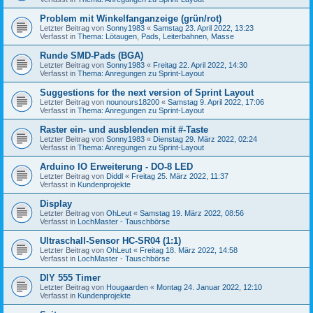
Problem mit Winkelfanganzeige (grün/rot)
Letzter Beitrag von
Sonny1983
«
Samstag 23. April 2022, 13:23
Verfasst in
Thema: Lötaugen, Pads, Leiterbahnen, Masse
Runde SMD-Pads (BGA)
Letzter Beitrag von
Sonny1983
«
Freitag 22. April 2022, 14:30
Verfasst in
Thema: Anregungen zu Sprint-Layout
Suggestions for the next version of Sprint Layout
Letzter Beitrag von
nounours18200
«
Samstag 9. April 2022, 17:06
Verfasst in
Thema: Anregungen zu Sprint-Layout
Raster ein- und ausblenden mit #-Taste
Letzter Beitrag von
Sonny1983
«
Dienstag 29. März 2022, 02:24
Verfasst in
Thema: Anregungen zu Sprint-Layout
Arduino IO Erweiterung - DO-8 LED
Letzter Beitrag von
Diddl
«
Freitag 25. März 2022, 11:37
Verfasst in
Kundenprojekte
Display
Letzter Beitrag von
OhLeut
«
Samstag 19. März 2022, 08:56
Verfasst in
LochMaster - Tauschbörse
Ultraschall-Sensor HC-SR04 (1:1)
Letzter Beitrag von
OhLeut
«
Freitag 18. März 2022, 14:58
Verfasst in
LochMaster - Tauschbörse
DIY 555 Timer
Letzter Beitrag von
Hougaarden
«
Montag 24. Januar 2022, 12:10
Verfasst in
Kundenprojekte