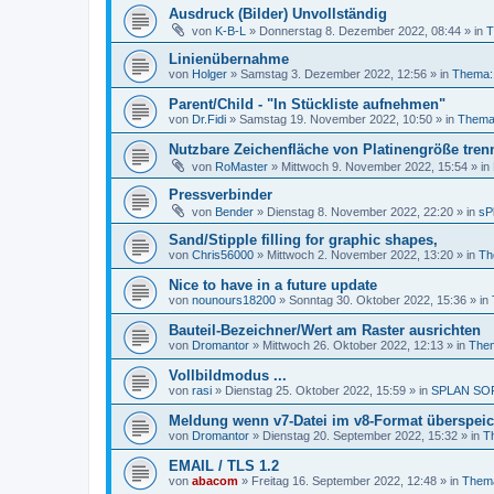
Ausdruck (Bilder) Unvollständig
von
K-B-L
»
Donnerstag 8. Dezember 2022, 08:44
» in
T
Linienübernahme
von
Holger
»
Samstag 3. Dezember 2022, 12:56
» in
Thema:
Parent/Child - "In Stückliste aufnehmen"
von
Dr.Fidi
»
Samstag 19. November 2022, 10:50
» in
Thema:
Nutzbare Zeichenfläche von Platinengröße tren
von
RoMaster
»
Mittwoch 9. November 2022, 15:54
» in
Pressverbinder
von
Bender
»
Dienstag 8. November 2022, 22:20
» in
sP
Sand/Stipple filling for graphic shapes,
von
Chris56000
»
Mittwoch 2. November 2022, 13:20
» in
Th
Nice to have in a future update
von
nounours18200
»
Sonntag 30. Oktober 2022, 15:36
» in
Bauteil-Bezeichner/Wert am Raster ausrichten
von
Dromantor
»
Mittwoch 26. Oktober 2022, 12:13
» in
Them
Vollbildmodus ...
von
rasi
»
Dienstag 25. Oktober 2022, 15:59
» in
SPLAN SO
Meldung wenn v7-Datei im v8-Format überspeic
von
Dromantor
»
Dienstag 20. September 2022, 15:32
» in
T
EMAIL / TLS 1.2
von
abacom
»
Freitag 16. September 2022, 12:48
» in
Thema