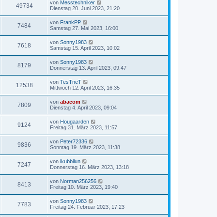
von
Messtechniker
49734
Dienstag 20. Juni 2023, 21:20
von
FrankPP
7484
Samstag 27. Mai 2023, 16:00
von
Sonny1983
7618
Samstag 15. April 2023, 10:02
von
Sonny1983
8179
Donnerstag 13. April 2023, 09:47
von
TesTneT
12538
Mittwoch 12. April 2023, 16:35
von
abacom
7809
Dienstag 4. April 2023, 09:04
von
Hougaarden
9124
Freitag 31. März 2023, 11:57
von
Peter72336
9836
Sonntag 19. März 2023, 11:38
von
ikubbilun
7247
Donnerstag 16. März 2023, 13:18
von
Norman256256
8413
Freitag 10. März 2023, 19:40
von
Sonny1983
7783
Freitag 24. Februar 2023, 17:23