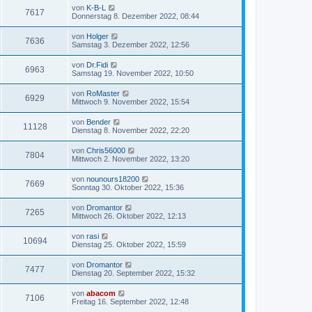
von
K-B-L
7617
Donnerstag 8. Dezember 2022, 08:44
von
Holger
7636
Samstag 3. Dezember 2022, 12:56
von
Dr.Fidi
6963
Samstag 19. November 2022, 10:50
von
RoMaster
6929
Mittwoch 9. November 2022, 15:54
von
Bender
11128
Dienstag 8. November 2022, 22:20
von
Chris56000
7804
Mittwoch 2. November 2022, 13:20
von
nounours18200
7669
Sonntag 30. Oktober 2022, 15:36
von
Dromantor
7265
Mittwoch 26. Oktober 2022, 12:13
von
rasi
10694
Dienstag 25. Oktober 2022, 15:59
von
Dromantor
7477
Dienstag 20. September 2022, 15:32
von
abacom
7106
Freitag 16. September 2022, 12:48