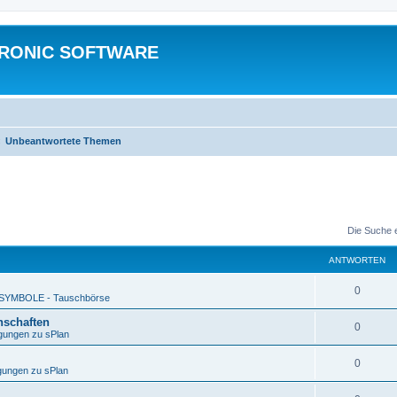
TRONIC SOFTWARE
Unbeantwortete Themen
Die Suche 
ANTWORTEN
0
SYMBOLE - Tauschbörse
nschaften
0
gungen zu sPlan
0
ungen zu sPlan