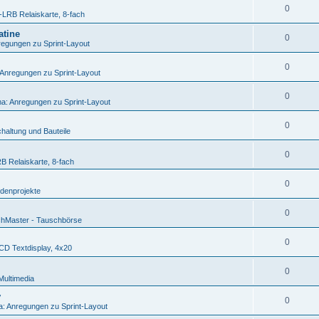
0
LRB Relaiskarte, 8-fach
atine
0
egungen zu Sprint-Layout
0
Anregungen zu Sprint-Layout
0
a: Anregungen zu Sprint-Layout
0
haltung und Bauteile
0
 Relaiskarte, 8-fach
0
denprojekte
0
hMaster - Tauschbörse
0
D Textdisplay, 4x20
0
Multimedia
v
0
: Anregungen zu Sprint-Layout