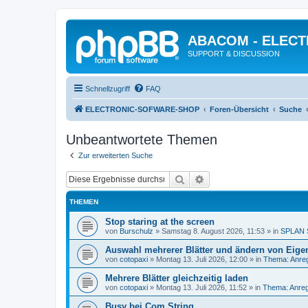
ABACOM - ELEC
SUPPORT & DISCUSSION
Schnellzugriff
FAQ
ELECTRONIC-SOFWARE-SHOP
Foren-Übersicht
Suche
Unbeantwortete Themen
Zur erweiterten Suche
Suche
Erweiterte Suche
THEMEN
Stop staring at the screen
von
Burschulz
»
Samstag 8. August 2026, 11:53
» in
SPLAN 
Auswahl mehrerer Blätter und ändern von Eige
von
cotopaxi
»
Montag 13. Juli 2026, 12:00
» in
Thema: Anre
Mehrere Blätter gleichzeitig laden
von
cotopaxi
»
Montag 13. Juli 2026, 11:52
» in
Thema: Anreg
Busy bei Com String