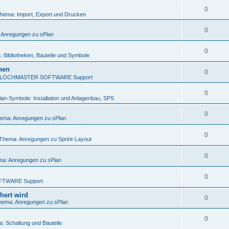
0
hema: Import, Export und Drucken
0
 Anregungen zu sPlan
0
 Bibliotheken, Bauteile und Symbole
nen
0
LOCHMASTER SOFTWARE Support
0
lan-Symbole: Installation und Anlagenbau, SPS
0
ema: Anregungen zu sPlan
0
Thema: Anregungen zu Sprint-Layout
0
a: Anregungen zu sPlan
0
FTWARE Support
hert wird
0
hema: Anregungen zu sPlan
0
: Schaltung und Bauteile