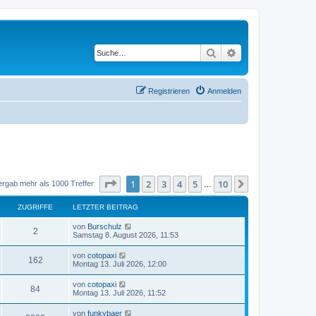
Suche
Erweiterte Suche
Registrieren
Anmelden
Seite
1
von
10
1
2
3
4
5
10
Nächste
ergab mehr als 1000 Treffer
…
ZUGRIFFE
LETZTER BEITRAG
von
Burschulz
2
Samstag 8. August 2026, 11:53
von
cotopaxi
162
Montag 13. Juli 2026, 12:00
von
cotopaxi
84
Montag 13. Juli 2026, 11:52
von
funkybaer