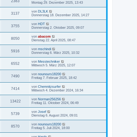
2383
Montag 29. Dezember 2025, 13:43
von
DL3LK
3137
Donnerstag 18. Dezember 2025, 14:27
von
HDT
3755
Donnerstag 2. Oktober 2025, 09:07
von
abacom
8050
Dienstag 22. April 2025, 08:47
von
mschindi
5916
Donnerstag 6. März 2025, 10:32
von
Messtechniker
6552
Mittwoch 5. März 2025, 12:07
von
nounours18200
7490
Freitag 7. Februar 2025, 18:42
von
Chemnitzsurfer
7414
Mittwoch 4. Dezember 2024, 16:34
von
Norman256256
13422
Freitag 11. Oktober 2024, 06:49
von
Josef
5739
Dienstag 6. August 2024, 09:01
von
nounours18200
8570
Freitag 5. Juli 2024, 18:00
von
Hardy