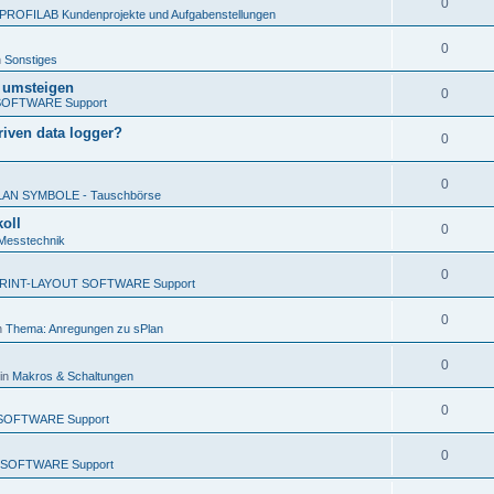
0
PROFILAB Kundenprojekte und Aufgabenstellungen
0
n
Sonstiges
x umsteigen
0
SOFTWARE Support
iven data logger?
0
0
LAN SYMBOLE - Tauschbörse
oll
0
Messtechnik
0
RINT-LAYOUT SOFTWARE Support
0
n
Thema: Anregungen zu sPlan
0
in
Makros & Schaltungen
0
SOFTWARE Support
0
 SOFTWARE Support