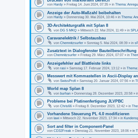
Drucken von markiertem Bereich
von
Hardy
»
Freitag 14. Juni 2024, 07:35
» in
Thema: Anregu
Anzeige der Auto-Maßzahl beibehalten
von
Hardy
»
Donnerstag 30. Mai 2024, 10:46
» in
Thema: An
3D-Architekturgrafik mit Splan 8
von
DG 5 MKQ
»
Mittwoch 22. Mai 2024, 11:49
» in
SPL
Caravanelektrik / Selbstausbau
von
Chemnitzsurfer
»
Sonntag 5. Mai 2024, 08:39
» in
sP
Zusatztext in Dialogfenster Bauteilbeschriftung
von
Chemnitzsurfer
»
Freitag 29. März 2024, 07:07
» in
Them
Anzeigefehler auf Blattleiste links
von
rasi
»
Samstag 17. Februar 2024, 13:12
» in
Thema: 
Messwert mit Kommastellen in Ascii-Display a
von
SwissProfi
»
Samstag 20. Januar 2024, 07:56
» in
T
World map Splan 8
von
burhan
»
Donnerstag 28. Dezember 2023, 20:58
» i
Probleme bei Platinenfertigung JLVPBC
von
Chris66
»
Freitag 8. Dezember 2023, 12:42
» in
Them
Vorhandene Steuerung PL 4.0 modifizieren
von
lawi
»
Mittwoch 22. November 2023, 17:34
» in
Kundensp
Sort and filter in Component-Panel
von
CD32Freak
»
Dienstag 21. November 2023, 18:06
» in
T