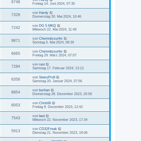
6748
Freitag 14. Juni 2024, 07:35
von
Hardy
7328
Donnerstag 30. Mai 2024, 10:46
von
DG 5 MKQ
7242
Mittwoch 22. Mai 2024, 11:49
von
Chemnitzsurfer
9871
Sonntag 5. Mai 2024, 08:39
von
Chemnitzsurfer
6665
Freitag 29. März 2024, 07:07
von
rasi
7284
Samstag 17. Februar 2024, 13:12
von
SwissProfi
6356
Samstag 20. Januar 2024, 07:56
von
burhan
8854
Donnerstag 28. Dezember 2023, 20:58
von
Chris66
6053
Freitag 8. Dezember 2023, 12:42
von
lawi
7543
Mittwoch 22. November 2023, 17:34
von
CD32Freak
5913
Dienstag 21. November 2023, 18:06