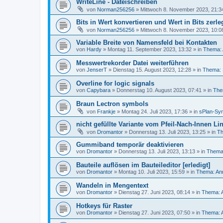
WriteLine - Dateischreiben
von
Norman256256
»
Mittwoch 8. November 2023, 21:3
Bits in Wert konvertieren und Wert in Bits zerl
von
Norman256256
»
Mittwoch 8. November 2023, 10:0
Variable Breite von Namensfeld bei Kontakten
von
Hardy
»
Montag 11. September 2023, 13:32
» in
Thema: 
Messwertrekorder Datei weiterführen
von
JenserT
»
Dienstag 15. August 2023, 12:28
» in
Thema: 
Overline for logic signals
von
Capybara
»
Donnerstag 10. August 2023, 07:41
» in
The
Braun Lectron symbols
von
Frankje
»
Montag 24. Juli 2023, 17:36
» in
sPlan-Sym
nicht gefüllte Variante vom Pfeil-Nach-Innen Lin
von
Dromantor
»
Donnerstag 13. Juli 2023, 13:25
» in
Th
Gummiband temporär deaktivieren
von
Dromantor
»
Donnerstag 13. Juli 2023, 13:13
» in
Thema:
Bauteile auflösen im Bauteileditor [erledigt]
von
Dromantor
»
Montag 10. Juli 2023, 15:59
» in
Thema: An
Wandeln in Mengentext
von
Dromantor
»
Dienstag 27. Juni 2023, 08:14
» in
Thema: 
Hotkeys für Raster
von
Dromantor
»
Dienstag 27. Juni 2023, 07:50
» in
Thema: 