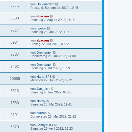
von
Hougaarden
7776
Freitag 9. September 2022, 10:45
von
abacom
6500
Dienstag 2. August 2022, 11:15
von
npelov
7714
Dienstag 26. Juli 2022, 11:11
von
abacom
6984
Freitag 22. Juli 2022, 09:32
von
Dromantor
7707
Donnerstag 21. Juli 2022, 14:00
von
Dromantor
7402
Dienstag 5. Juli 2022, 15:59
von
Hans-SP8
10555
Mittwoch 22. Juni 2022, 17:31
von
Jan_Lich
8613
Samstag 4. Juni 2022, 07:21
von
Hardy
7580
Samstag 28. Mai 2022, 11:41
von
burhan
8191
Donnerstag 26. Mai 2022, 21:22
von
Sonny1983
6970
Samstag 23. April 2022, 13:23