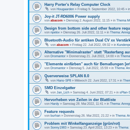
Harry Porter's Relay Computer Clock
von
Hougaarden
»
Freitag 9. September 2022, 10:45
» i
Joy-it JT-RD6006 Power supply
von
abacom
»
Dienstag 2. August 2022, 11:15
» in
Thema M
Design from bottom side and other feature requ
von
npelov
»
Dienstag 26. Juli 2022, 11:11
» in
Thema: Anreg
Bluetooth-Audio für antiken Dual CV xx Verstär
von
abacom
»
Freitag 22. Juli 2022, 09:32
» in
Kundenpr
Alternative "Minimalraster" statt "Rasterfang au
von
Dromantor
»
Donnerstag 21. Juli 2022, 14:00
» in
Thema:
"Elemente einfärben" auch für Bemaßungen [erl
von
Dromantor
»
Dienstag 5. Juli 2022, 15:59
» in
Thema: An
Querverweise SPLAN 8.0
von
Hans-SP8
»
Mittwoch 22. Juni 2022, 17:31
» in
Them
SMD Einzelgatter
von
Jan_Lich
»
Samstag 4. Juni 2022, 07:21
» in
sPlan-S
Hervorheben von Zeilen in der Blattliste
von
Hardy
»
Samstag 28. Mai 2022, 11:41
» in
Thema: Anreg
Feature requests
von
burhan
»
Donnerstag 26. Mai 2022, 21:22
» in
Thema: An
Problem mit Winkelfanganzeige (grün/rot)
von
Sonny1983
»
Samstag 23. April 2022, 13:23
» in
Thema: 