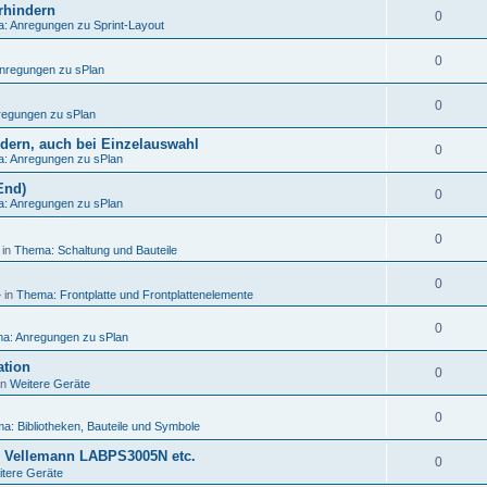
rhindern
0
: Anregungen zu Sprint-Layout
0
nregungen zu sPlan
0
egungen zu sPlan
ändern, auch bei Einzelauswahl
0
: Anregungen zu sPlan
End)
0
: Anregungen zu sPlan
0
 in
Thema: Schaltung und Bauteile
0
 in
Thema: Frontplatte und Frontplattenelemente
0
a: Anregungen zu sPlan
ation
0
in
Weitere Geräte
0
a: Bibliotheken, Bauteile und Symbole
, Vellemann LABPS3005N etc.
0
tere Geräte