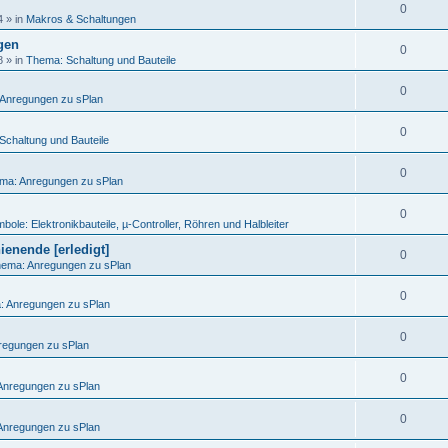
0
4
» in
Makros & Schaltungen
egen
0
8
» in
Thema: Schaltung und Bauteile
0
Anregungen zu sPlan
0
Schaltung und Bauteile
0
ma: Anregungen zu sPlan
0
bole: Elektronikbauteile, µ-Controller, Röhren und Halbleiter
ienende [erledigt]
0
ema: Anregungen zu sPlan
0
 Anregungen zu sPlan
0
regungen zu sPlan
0
Anregungen zu sPlan
0
Anregungen zu sPlan