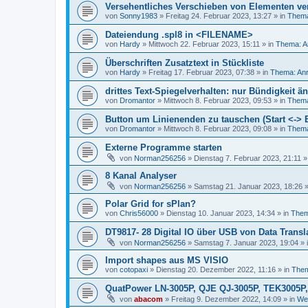
Versehentliches Verschieben von Elementen ve
von
Sonny1983
»
Freitag 24. Februar 2023, 13:27
» in
Thema
Dateiendung .spl8 in <FILENAME>
von
Hardy
»
Mittwoch 22. Februar 2023, 15:11
» in
Thema: A
Überschriften Zusatztext in Stückliste
von
Hardy
»
Freitag 17. Februar 2023, 07:38
» in
Thema: Anr
drittes Text-Spiegelverhalten: nur Bündigkeit 
von
Dromantor
»
Mittwoch 8. Februar 2023, 09:53
» in
Thema
Button um Linienenden zu tauschen (Start <-> 
von
Dromantor
»
Mittwoch 8. Februar 2023, 09:08
» in
Thema
Externe Programme starten
von
Norman256256
»
Dienstag 7. Februar 2023, 21:11
»
8 Kanal Analyser
von
Norman256256
»
Samstag 21. Januar 2023, 18:26
»
Polar Grid for sPlan?
von
Chris56000
»
Dienstag 10. Januar 2023, 14:34
» in
Them
DT9817- 28 Digital IO über USB von Data Transl
von
Norman256256
»
Samstag 7. Januar 2023, 19:04
» 
Import shapes aus MS VISIO
von
cotopaxi
»
Dienstag 20. Dezember 2022, 11:16
» in
Them
QuatPower LN-3005P, QJE QJ-3005P, TEK3005P
von
abacom
»
Freitag 9. Dezember 2022, 14:09
» in
Wei