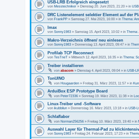
USB-LRB Erfolgreich eingesetzt
von
Messtechniker
»
Dienstag 20. Juni 2023, 21:20
» in
USB-
DRC Listenelement selektier Element auf der Pl
von
FrankPP
»
Samstag 27. Mai 2023, 16:00
» in
Thema: Anr
Imax
von
Sonny1983
»
Samstag 15. April 2023, 10:02
» in
Thema: 
Makro-Verzeichnis öffnen/ neu einlesen
von
Sonny1983
»
Donnerstag 13. April 2023, 09:47
» in
Them
Profilab TCP Reconnect
von
TesTneT
»
Mittwoch 12. April 2023, 16:35
» in
Thema: Sc
Treiber installieren
von
abacom
»
Dienstag 4. April 2023, 09:04
» in
USB-LRB
TonUINO
von
Hougaarden
»
Freitag 31. März 2023, 11:57
» in
Kun
ArduiBox ESP Prototype Board
von
Peter72336
»
Sonntag 19. März 2023, 11:38
» in
Loc
Linux-Treiber und -Software
von
ikubbilun
»
Donnerstag 16. März 2023, 13:18
» in
USB-LC
Schlaflabor
von
Norman256256
»
Freitag 10. März 2023, 19:40
» in
Auswahl Layer für Thermal-Pad zu klickintensi
von
Sonny1983
»
Freitag 24. Februar 2023, 17:23
» in
Thema