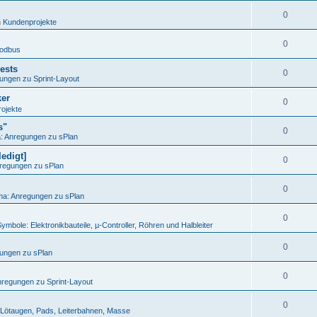
0
n
Kundenprojekte
0
odbus
ests
0
ungen zu Sprint-Layout
ker
0
ojekte
s"
0
 Anregungen zu sPlan
edigt]
0
regungen zu sPlan
0
a: Anregungen zu sPlan
0
ymbole: Elektronikbauteile, µ-Controller, Röhren und Halbleiter
0
ungen zu sPlan
0
regungen zu Sprint-Layout
0
Lötaugen, Pads, Leiterbahnen, Masse