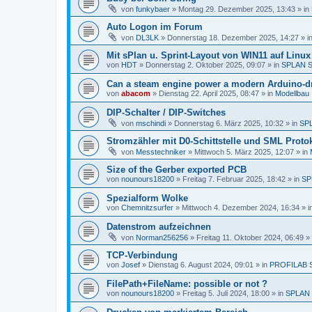
von
funkybaer
»
Montag 29. Dezember 2025, 13:43
» in
Auto Logon im Forum
von
DL3LK
»
Donnerstag 18. Dezember 2025, 14:27
» i
Mit sPlan u. Sprint-Layout von WIN11 auf Linu
von
HDT
»
Donnerstag 2. Oktober 2025, 09:07
» in
SPLAN 
Can a steam engine power a modern Arduino-dr
von
abacom
»
Dienstag 22. April 2025, 08:47
» in
Modellbau
DIP-Schalter / DIP-Switches
von
mschindi
»
Donnerstag 6. März 2025, 10:32
» in
SP
Stromzähler mit D0-Schittstelle und SML Protok
von
Messtechniker
»
Mittwoch 5. März 2025, 12:07
» in
Size of the Gerber exported PCB
von
nounours18200
»
Freitag 7. Februar 2025, 18:42
» in
SP
Spezialform Wolke
von
Chemnitzsurfer
»
Mittwoch 4. Dezember 2024, 16:34
» i
Datenstrom aufzeichnen
von
Norman256256
»
Freitag 11. Oktober 2024, 06:49
» 
TCP-Verbindung
von
Josef
»
Dienstag 6. August 2024, 09:01
» in
PROFILAB 
FilePath+FileName: possible or not ?
von
nounours18200
»
Freitag 5. Juli 2024, 18:00
» in
SPLAN