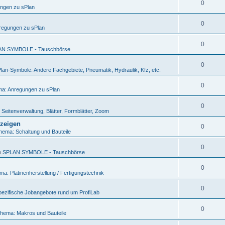
0
ngen zu sPlan
0
regungen zu sPlan
0
AN SYMBOLE - Tauschbörse
0
lan-Symbole: Andere Fachgebiete, Pneumatik, Hydraulik, Kfz, etc.
0
a: Anregungen zu sPlan
0
Seitenverwaltung, Blätter, Formblätter, Zoom
nzeigen
0
hema: Schaltung und Bauteile
0
n
SPLAN SYMBOLE - Tauschbörse
0
a: Platinenherstellung / Fertigungstechnik
0
ezifische Jobangebote rund um ProfiLab
0
hema: Makros und Bauteile