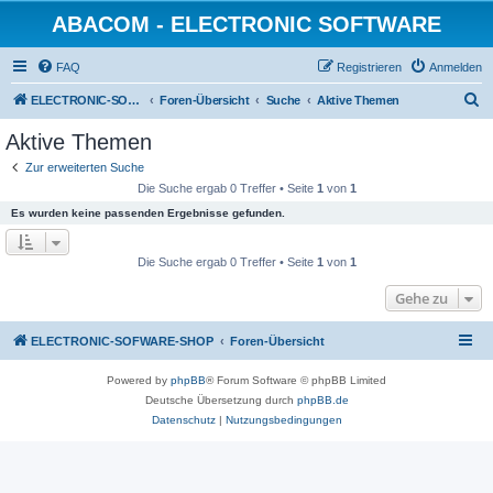
ABACOM - ELECTRONIC SOFTWARE
FAQ
Registrieren
Anmelden
S
ELECTRONIC-SOFWARE-SHOP
Foren-Übersicht
Suche
Aktive Themen
u
Aktive Themen
c
Zur erweiterten Suche
h
Die Suche ergab 0 Treffer • Seite
1
von
1
e
Es wurden keine passenden Ergebnisse gefunden.
Die Suche ergab 0 Treffer • Seite
1
von
1
Gehe zu
ELECTRONIC-SOFWARE-SHOP
Foren-Übersicht
Powered by
phpBB
® Forum Software © phpBB Limited
Deutsche Übersetzung durch
phpBB.de
Datenschutz
|
Nutzungsbedingungen