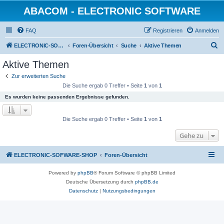
ABACOM - ELECTRONIC SOFTWARE
FAQ
Registrieren
Anmelden
S
ELECTRONIC-SOFWARE-SHOP
Foren-Übersicht
Suche
Aktive Themen
u
Aktive Themen
c
Zur erweiterten Suche
h
Die Suche ergab 0 Treffer • Seite
1
von
1
e
Es wurden keine passenden Ergebnisse gefunden.
Die Suche ergab 0 Treffer • Seite
1
von
1
Gehe zu
ELECTRONIC-SOFWARE-SHOP
Foren-Übersicht
Powered by
phpBB
® Forum Software © phpBB Limited
Deutsche Übersetzung durch
phpBB.de
Datenschutz
|
Nutzungsbedingungen