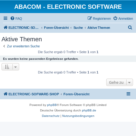
ABACOM - ELECTRONIC SOFTWARE
FAQ
Registrieren
Anmelden
S
ELECTRONIC-SOFWARE-SHOP
Foren-Übersicht
Suche
Aktive Themen
u
Aktive Themen
c
Zur erweiterten Suche
h
Die Suche ergab 0 Treffer • Seite
1
von
1
e
Es wurden keine passenden Ergebnisse gefunden.
Die Suche ergab 0 Treffer • Seite
1
von
1
Gehe zu
ELECTRONIC-SOFWARE-SHOP
Foren-Übersicht
Powered by
phpBB
® Forum Software © phpBB Limited
Deutsche Übersetzung durch
phpBB.de
Datenschutz
|
Nutzungsbedingungen