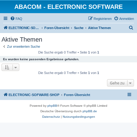
ABACOM - ELECTRONIC SOFTWARE
FAQ
Registrieren
Anmelden
S
ELECTRONIC-SOFWARE-SHOP
Foren-Übersicht
Suche
Aktive Themen
u
Aktive Themen
c
Zur erweiterten Suche
h
Die Suche ergab 0 Treffer • Seite
1
von
1
e
Es wurden keine passenden Ergebnisse gefunden.
Die Suche ergab 0 Treffer • Seite
1
von
1
Gehe zu
ELECTRONIC-SOFWARE-SHOP
Foren-Übersicht
Powered by
phpBB
® Forum Software © phpBB Limited
Deutsche Übersetzung durch
phpBB.de
Datenschutz
|
Nutzungsbedingungen