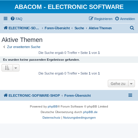
ABACOM - ELECTRONIC SOFTWARE
FAQ
Registrieren
Anmelden
S
ELECTRONIC-SOFWARE-SHOP
Foren-Übersicht
Suche
Aktive Themen
u
Aktive Themen
c
Zur erweiterten Suche
h
Die Suche ergab 0 Treffer • Seite
1
von
1
e
Es wurden keine passenden Ergebnisse gefunden.
Die Suche ergab 0 Treffer • Seite
1
von
1
Gehe zu
ELECTRONIC-SOFWARE-SHOP
Foren-Übersicht
Powered by
phpBB
® Forum Software © phpBB Limited
Deutsche Übersetzung durch
phpBB.de
Datenschutz
|
Nutzungsbedingungen