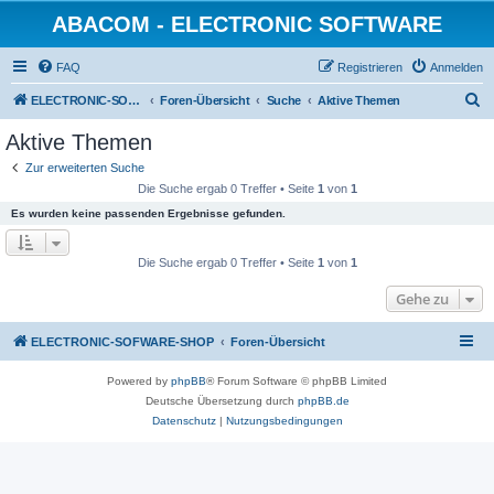
ABACOM - ELECTRONIC SOFTWARE
FAQ
Registrieren
Anmelden
S
ELECTRONIC-SOFWARE-SHOP
Foren-Übersicht
Suche
Aktive Themen
u
Aktive Themen
c
Zur erweiterten Suche
h
Die Suche ergab 0 Treffer • Seite
1
von
1
e
Es wurden keine passenden Ergebnisse gefunden.
Die Suche ergab 0 Treffer • Seite
1
von
1
Gehe zu
ELECTRONIC-SOFWARE-SHOP
Foren-Übersicht
Powered by
phpBB
® Forum Software © phpBB Limited
Deutsche Übersetzung durch
phpBB.de
Datenschutz
|
Nutzungsbedingungen