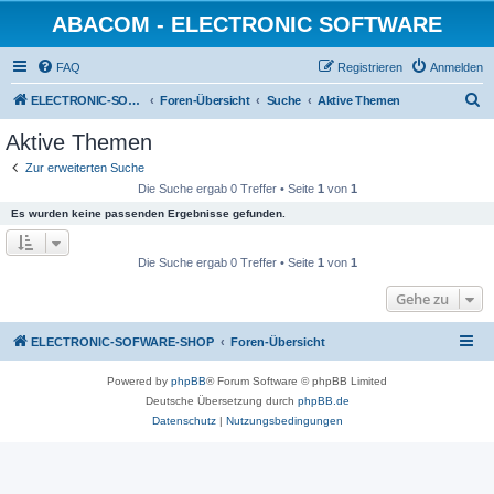
ABACOM - ELECTRONIC SOFTWARE
FAQ
Registrieren
Anmelden
S
ELECTRONIC-SOFWARE-SHOP
Foren-Übersicht
Suche
Aktive Themen
u
Aktive Themen
c
Zur erweiterten Suche
h
Die Suche ergab 0 Treffer • Seite
1
von
1
e
Es wurden keine passenden Ergebnisse gefunden.
Die Suche ergab 0 Treffer • Seite
1
von
1
Gehe zu
ELECTRONIC-SOFWARE-SHOP
Foren-Übersicht
Powered by
phpBB
® Forum Software © phpBB Limited
Deutsche Übersetzung durch
phpBB.de
Datenschutz
|
Nutzungsbedingungen