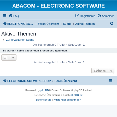
ABACOM - ELECTRONIC SOFTWARE
FAQ
Registrieren
Anmelden
S
ELECTRONIC-SOFWARE-SHOP
Foren-Übersicht
Suche
Aktive Themen
u
Aktive Themen
c
Zur erweiterten Suche
h
Die Suche ergab 0 Treffer • Seite
1
von
1
e
Es wurden keine passenden Ergebnisse gefunden.
Die Suche ergab 0 Treffer • Seite
1
von
1
Gehe zu
ELECTRONIC-SOFWARE-SHOP
Foren-Übersicht
Powered by
phpBB
® Forum Software © phpBB Limited
Deutsche Übersetzung durch
phpBB.de
Datenschutz
|
Nutzungsbedingungen