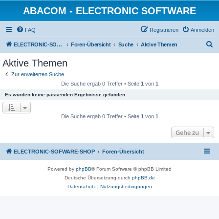
ABACOM - ELECTRONIC SOFTWARE
FAQ
Registrieren
Anmelden
S
ELECTRONIC-SOFWARE-SHOP
Foren-Übersicht
Suche
Aktive Themen
u
Aktive Themen
c
Zur erweiterten Suche
h
Die Suche ergab 0 Treffer • Seite
1
von
1
e
Es wurden keine passenden Ergebnisse gefunden.
Die Suche ergab 0 Treffer • Seite
1
von
1
Gehe zu
ELECTRONIC-SOFWARE-SHOP
Foren-Übersicht
Powered by
phpBB
® Forum Software © phpBB Limited
Deutsche Übersetzung durch
phpBB.de
Datenschutz
|
Nutzungsbedingungen