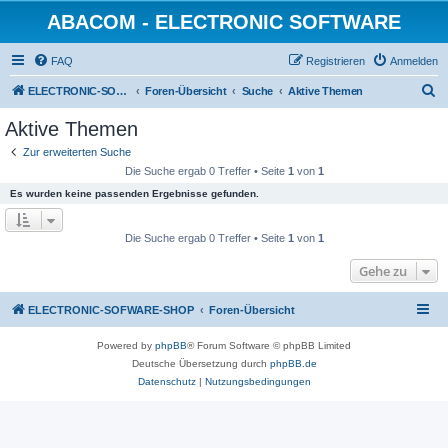
ABACOM - ELECTRONIC SOFTWARE
FAQ
Registrieren
Anmelden
S
ELECTRONIC-SOFWARE-SHOP
Foren-Übersicht
Suche
Aktive Themen
u
Aktive Themen
c
Zur erweiterten Suche
h
Die Suche ergab 0 Treffer • Seite
1
von
1
e
Es wurden keine passenden Ergebnisse gefunden.
Die Suche ergab 0 Treffer • Seite
1
von
1
Gehe zu
ELECTRONIC-SOFWARE-SHOP
Foren-Übersicht
Powered by
phpBB
® Forum Software © phpBB Limited
Deutsche Übersetzung durch
phpBB.de
Datenschutz
|
Nutzungsbedingungen