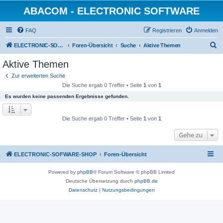
ABACOM - ELECTRONIC SOFTWARE
FAQ
Registrieren
Anmelden
S
ELECTRONIC-SOFWARE-SHOP
Foren-Übersicht
Suche
Aktive Themen
u
Aktive Themen
c
Zur erweiterten Suche
h
Die Suche ergab 0 Treffer • Seite
1
von
1
e
Es wurden keine passenden Ergebnisse gefunden.
Die Suche ergab 0 Treffer • Seite
1
von
1
Gehe zu
ELECTRONIC-SOFWARE-SHOP
Foren-Übersicht
Powered by
phpBB
® Forum Software © phpBB Limited
Deutsche Übersetzung durch
phpBB.de
Datenschutz
|
Nutzungsbedingungen