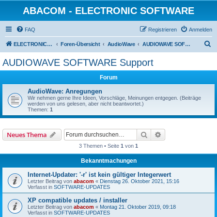
ABACOM - ELECTRONIC SOFTWARE
FAQ
Registrieren
Anmelden
S
ELECTRONIC-SOFWARE-SHOP
Foren-Übersicht
AudioWave
AUDIOWAVE SOFTWARE Support
u
AUDIOWAVE SOFTWARE Support
c
Forum
h
e
AudioWave: Anregungen
Wir nehmen gerne Ihre Ideen, Vorschläge, Meinungen entgegen. (Beiträge
werden von uns gelesen, aber nicht beantwortet.)
Themen:
1
Suche
Erweiterte Suche
Neues Thema
3 Themen • Seite
1
von
1
Bekanntmachungen
Internet-Updater: '-r' ist kein gültiger Integerwert
Letzter Beitrag von
abacom
«
Dienstag 26. Oktober 2021, 15:16
Verfasst in
SOFTWARE-UPDATES
XP compatible updates / installer
Letzter Beitrag von
abacom
«
Montag 21. Oktober 2019, 09:18
Verfasst in
SOFTWARE-UPDATES