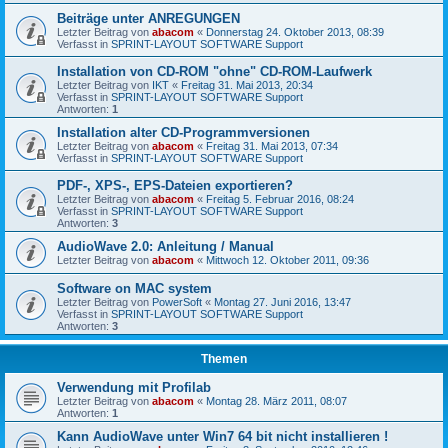
Beiträge unter ANREGUNGEN
Letzter Beitrag von
abacom
«
Donnerstag 24. Oktober 2013, 08:39
Verfasst in
SPRINT-LAYOUT SOFTWARE Support
Installation von CD-ROM "ohne" CD-ROM-Laufwerk
Letzter Beitrag von
IKT
«
Freitag 31. Mai 2013, 20:34
Verfasst in
SPRINT-LAYOUT SOFTWARE Support
Antworten:
1
Installation alter CD-Programmversionen
Letzter Beitrag von
abacom
«
Freitag 31. Mai 2013, 07:34
Verfasst in
SPRINT-LAYOUT SOFTWARE Support
PDF-, XPS-, EPS-Dateien exportieren?
Letzter Beitrag von
abacom
«
Freitag 5. Februar 2016, 08:24
Verfasst in
SPRINT-LAYOUT SOFTWARE Support
Antworten:
3
AudioWave 2.0: Anleitung / Manual
Letzter Beitrag von
abacom
«
Mittwoch 12. Oktober 2011, 09:36
Software on MAC system
Letzter Beitrag von
PowerSoft
«
Montag 27. Juni 2016, 13:47
Verfasst in
SPRINT-LAYOUT SOFTWARE Support
Antworten:
3
Themen
Verwendung mit Profilab
Letzter Beitrag von
abacom
«
Montag 28. März 2011, 08:07
Antworten:
1
Kann AudioWave unter Win7 64 bit nicht installieren !