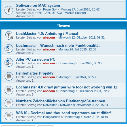
Software on MAC system
Letzter Beitrag von
PowerSoft
«
Montag 27. Juni 2016, 13:47
Verfasst in
SPRINT-LAYOUT SOFTWARE Support
Antworten:
3
Themen
LochMaster 4.0: Anleitung / Manual
Letzter Beitrag von
abacom
«
Mittwoch 12. Oktober 2011, 09:31
Lochmaster - Wunsch nach mehr Funktionalität
Letzter Beitrag von
abacom
«
Montag 14. Juli 2025, 12:38
Antworten:
2
Alter PC zu neuem PC
Letzter Beitrag von
abacom
«
Donnerstag 5. Juni 2025, 08:30
Antworten:
1
Fehlerhaftes Projekt?
Letzter Beitrag von
abacom
«
Montag 3. Juni 2024, 08:53
Antworten:
2
Lochmaster 4.0 draw jumper wire tool not working win 11
Letzter Beitrag von
abacom
«
Donnerstag 7. Dezember 2023, 09:33
Antworten:
3
Nutzbare Zeichenfläche von Platinengröße trennen
Letzter Beitrag von
RoMaster
«
Mittwoch 9. November 2022, 15:54
WIN10 - Decimal and thousand separators must differ!
Letzter Beitrag von
Hougaarden
«
Donnerstag 7. März 2019, 10:19
Antworten:
2