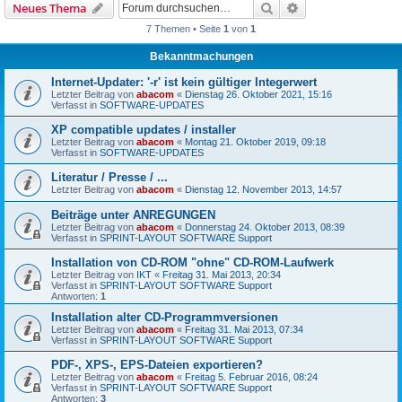
Suche
Erweiterte Suche
Neues Thema
7 Themen • Seite
1
von
1
Bekanntmachungen
Internet-Updater: '-r' ist kein gültiger Integerwert
Letzter Beitrag von
abacom
«
Dienstag 26. Oktober 2021, 15:16
Verfasst in
SOFTWARE-UPDATES
XP compatible updates / installer
Letzter Beitrag von
abacom
«
Montag 21. Oktober 2019, 09:18
Verfasst in
SOFTWARE-UPDATES
Literatur / Presse / ...
Letzter Beitrag von
abacom
«
Dienstag 12. November 2013, 14:57
Beiträge unter ANREGUNGEN
Letzter Beitrag von
abacom
«
Donnerstag 24. Oktober 2013, 08:39
Verfasst in
SPRINT-LAYOUT SOFTWARE Support
Installation von CD-ROM "ohne" CD-ROM-Laufwerk
Letzter Beitrag von
IKT
«
Freitag 31. Mai 2013, 20:34
Verfasst in
SPRINT-LAYOUT SOFTWARE Support
Antworten:
1
Installation alter CD-Programmversionen
Letzter Beitrag von
abacom
«
Freitag 31. Mai 2013, 07:34
Verfasst in
SPRINT-LAYOUT SOFTWARE Support
PDF-, XPS-, EPS-Dateien exportieren?
Letzter Beitrag von
abacom
«
Freitag 5. Februar 2016, 08:24
Verfasst in
SPRINT-LAYOUT SOFTWARE Support
Antworten:
3