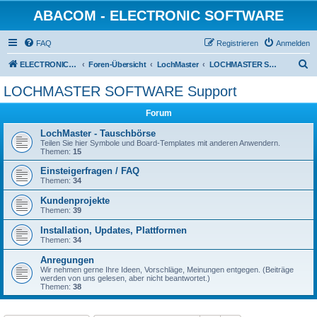
ABACOM - ELECTRONIC SOFTWARE
FAQ
Registrieren
Anmelden
S
ELECTRONIC-SOFWARE-SHOP
Foren-Übersicht
LochMaster
LOCHMASTER SOFTWARE Support
u
LOCHMASTER SOFTWARE Support
c
Forum
h
e
LochMaster - Tauschbörse
Teilen Sie hier Symbole und Board-Templates mit anderen Anwendern.
Themen:
15
Einsteigerfragen / FAQ
Themen:
34
Kundenprojekte
Themen:
39
Installation, Updates, Plattformen
Themen:
34
Anregungen
Wir nehmen gerne Ihre Ideen, Vorschläge, Meinungen entgegen. (Beiträge
werden von uns gelesen, aber nicht beantwortet.)
Themen:
38