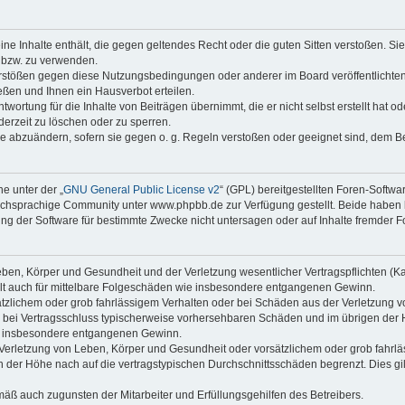
keine Inhalte enthält, die gegen geltendes Recht oder die guten Sitten verstoßen. Si
n bzw. zu verwenden.
erstößen gegen diese Nutzungsbedingungen oder anderer im Board veröffentlicht
ßen und Ihnen ein Hausverbot erteilen.
wortung für die Inhalte von Beiträgen übernimmt, die er nicht selbst erstellt hat 
derzeit zu löschen oder zu sperren.
äge abzuändern, sofern sie gegen o. g. Regeln verstoßen oder geeignet sind, dem 
e unter der „
GNU General Public License v2
“ (GPL) bereitgestellten Foren-Soft
chsprachige Community unter www.phpbb.de zur Verfügung gestellt. Beide haben ke
g der Software für bestimmte Zwecke nicht untersagen oder auf Inhalte fremder F
ben, Körper und Gesundheit und der Verletzung wesentlicher Vertragspflichten (Kard
gilt auch für mittelbare Folgeschäden wie insbesondere entgangenen Gewinn.
ätzlichem oder grob fahrlässigem Verhalten oder bei Schäden aus der Verletzung 
 die bei Vertragsschluss typischerweise vorhersehbaren Schäden und im übrigen de
wie insbesondere entgangenen Gewinn.
erletzung von Leben, Körper und Gesundheit oder vorsätzlichem oder grob fahrläs
der Höhe nach auf die vertragstypischen Durchschnittsschäden begrenzt. Dies gi
mäß auch zugunsten der Mitarbeiter und Erfüllungsgehilfen des Betreibers.