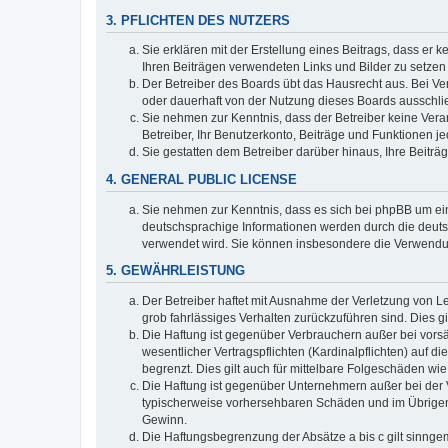
3. PFLICHTEN DES NUTZERS
Sie erklären mit der Erstellung eines Beitrags, dass er 
Ihren Beiträgen verwendeten Links und Bilder zu setze
Der Betreiber des Boards übt das Hausrecht aus. Bei V
oder dauerhaft von der Nutzung dieses Boards ausschlie
Sie nehmen zur Kenntnis, dass der Betreiber keine Verant
Betreiber, Ihr Benutzerkonto, Beiträge und Funktionen je
Sie gestatten dem Betreiber darüber hinaus, Ihre Beitr
4. GENERAL PUBLIC LICENSE
Sie nehmen zur Kenntnis, dass es sich bei phpBB um ein
deutschsprachige Informationen werden durch die deuts
verwendet wird. Sie können insbesondere die Verwendun
5. GEWÄHRLEISTUNG
Der Betreiber haftet mit Ausnahme der Verletzung von Le
grob fahrlässiges Verhalten zurückzuführen sind. Dies 
Die Haftung ist gegenüber Verbrauchern außer bei vors
wesentlicher Vertragspflichten (Kardinalpflichten) auf
begrenzt. Dies gilt auch für mittelbare Folgeschäden 
Die Haftung ist gegenüber Unternehmern außer bei der V
typischerweise vorhersehbaren Schäden und im Übrigen 
Gewinn.
Die Haftungsbegrenzung der Absätze a bis c gilt sinnge