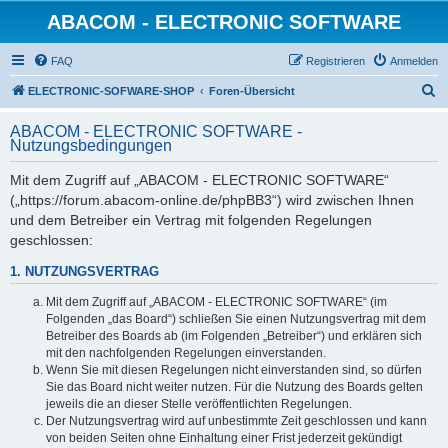
ABACOM - ELECTRONIC SOFTWARE
FAQ
Registrieren
Anmelden
S
ELECTRONIC-SOFWARE-SHOP
Foren-Übersicht
u
ABACOM - ELECTRONIC SOFTWARE -
c
Nutzungsbedingungen
h
Mit dem Zugriff auf „ABACOM - ELECTRONIC SOFTWARE“
e
(„https://forum.abacom-online.de/phpBB3“) wird zwischen Ihnen
und dem Betreiber ein Vertrag mit folgenden Regelungen
geschlossen:
1. NUTZUNGSVERTRAG
Mit dem Zugriff auf „ABACOM - ELECTRONIC SOFTWARE“ (im
Folgenden „das Board“) schließen Sie einen Nutzungsvertrag mit dem
Betreiber des Boards ab (im Folgenden „Betreiber“) und erklären sich
mit den nachfolgenden Regelungen einverstanden.
Wenn Sie mit diesen Regelungen nicht einverstanden sind, so dürfen
Sie das Board nicht weiter nutzen. Für die Nutzung des Boards gelten
jeweils die an dieser Stelle veröffentlichten Regelungen.
Der Nutzungsvertrag wird auf unbestimmte Zeit geschlossen und kann
von beiden Seiten ohne Einhaltung einer Frist jederzeit gekündigt