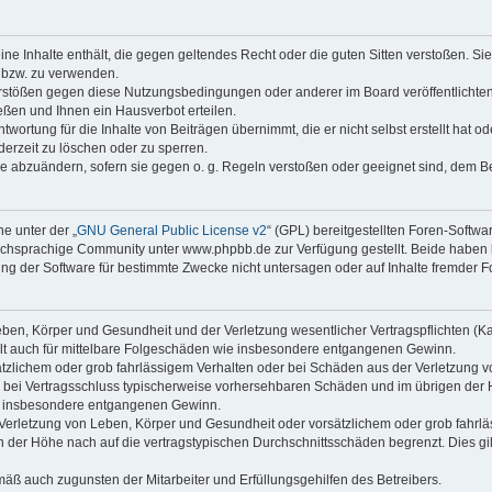
keine Inhalte enthält, die gegen geltendes Recht oder die guten Sitten verstoßen. Si
n bzw. zu verwenden.
erstößen gegen diese Nutzungsbedingungen oder anderer im Board veröffentlicht
ßen und Ihnen ein Hausverbot erteilen.
wortung für die Inhalte von Beiträgen übernimmt, die er nicht selbst erstellt hat 
derzeit zu löschen oder zu sperren.
äge abzuändern, sofern sie gegen o. g. Regeln verstoßen oder geeignet sind, dem 
e unter der „
GNU General Public License v2
“ (GPL) bereitgestellten Foren-Soft
chsprachige Community unter www.phpbb.de zur Verfügung gestellt. Beide haben ke
g der Software für bestimmte Zwecke nicht untersagen oder auf Inhalte fremder F
ben, Körper und Gesundheit und der Verletzung wesentlicher Vertragspflichten (Kard
gilt auch für mittelbare Folgeschäden wie insbesondere entgangenen Gewinn.
ätzlichem oder grob fahrlässigem Verhalten oder bei Schäden aus der Verletzung 
 die bei Vertragsschluss typischerweise vorhersehbaren Schäden und im übrigen de
wie insbesondere entgangenen Gewinn.
erletzung von Leben, Körper und Gesundheit oder vorsätzlichem oder grob fahrläs
der Höhe nach auf die vertragstypischen Durchschnittsschäden begrenzt. Dies gi
mäß auch zugunsten der Mitarbeiter und Erfüllungsgehilfen des Betreibers.