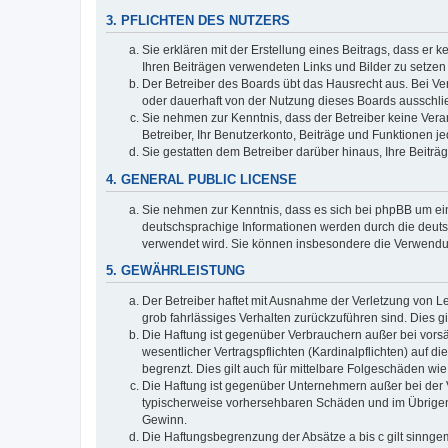
3. PFLICHTEN DES NUTZERS
Sie erklären mit der Erstellung eines Beitrags, dass er 
Ihren Beiträgen verwendeten Links und Bilder zu setze
Der Betreiber des Boards übt das Hausrecht aus. Bei V
oder dauerhaft von der Nutzung dieses Boards ausschlie
Sie nehmen zur Kenntnis, dass der Betreiber keine Verant
Betreiber, Ihr Benutzerkonto, Beiträge und Funktionen je
Sie gestatten dem Betreiber darüber hinaus, Ihre Beitr
4. GENERAL PUBLIC LICENSE
Sie nehmen zur Kenntnis, dass es sich bei phpBB um ein
deutschsprachige Informationen werden durch die deuts
verwendet wird. Sie können insbesondere die Verwendun
5. GEWÄHRLEISTUNG
Der Betreiber haftet mit Ausnahme der Verletzung von Le
grob fahrlässiges Verhalten zurückzuführen sind. Dies 
Die Haftung ist gegenüber Verbrauchern außer bei vors
wesentlicher Vertragspflichten (Kardinalpflichten) auf
begrenzt. Dies gilt auch für mittelbare Folgeschäden 
Die Haftung ist gegenüber Unternehmern außer bei der V
typischerweise vorhersehbaren Schäden und im Übrigen 
Gewinn.
Die Haftungsbegrenzung der Absätze a bis c gilt sinnge