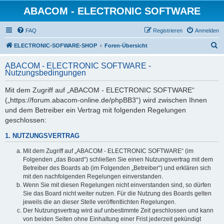
ABACOM - ELECTRONIC SOFTWARE
FAQ
Registrieren
Anmelden
S
ELECTRONIC-SOFWARE-SHOP
Foren-Übersicht
u
ABACOM - ELECTRONIC SOFTWARE -
c
Nutzungsbedingungen
h
Mit dem Zugriff auf „ABACOM - ELECTRONIC SOFTWARE“
e
(„https://forum.abacom-online.de/phpBB3“) wird zwischen Ihnen
und dem Betreiber ein Vertrag mit folgenden Regelungen
geschlossen:
1. NUTZUNGSVERTRAG
Mit dem Zugriff auf „ABACOM - ELECTRONIC SOFTWARE“ (im
Folgenden „das Board“) schließen Sie einen Nutzungsvertrag mit dem
Betreiber des Boards ab (im Folgenden „Betreiber“) und erklären sich
mit den nachfolgenden Regelungen einverstanden.
Wenn Sie mit diesen Regelungen nicht einverstanden sind, so dürfen
Sie das Board nicht weiter nutzen. Für die Nutzung des Boards gelten
jeweils die an dieser Stelle veröffentlichten Regelungen.
Der Nutzungsvertrag wird auf unbestimmte Zeit geschlossen und kann
von beiden Seiten ohne Einhaltung einer Frist jederzeit gekündigt