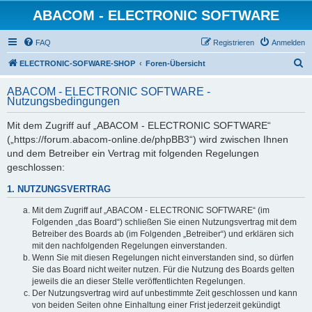
ABACOM - ELECTRONIC SOFTWARE
FAQ
Registrieren
Anmelden
S
ELECTRONIC-SOFWARE-SHOP
Foren-Übersicht
u
ABACOM - ELECTRONIC SOFTWARE -
c
Nutzungsbedingungen
h
Mit dem Zugriff auf „ABACOM - ELECTRONIC SOFTWARE“
e
(„https://forum.abacom-online.de/phpBB3“) wird zwischen Ihnen
und dem Betreiber ein Vertrag mit folgenden Regelungen
geschlossen:
1. NUTZUNGSVERTRAG
Mit dem Zugriff auf „ABACOM - ELECTRONIC SOFTWARE“ (im
Folgenden „das Board“) schließen Sie einen Nutzungsvertrag mit dem
Betreiber des Boards ab (im Folgenden „Betreiber“) und erklären sich
mit den nachfolgenden Regelungen einverstanden.
Wenn Sie mit diesen Regelungen nicht einverstanden sind, so dürfen
Sie das Board nicht weiter nutzen. Für die Nutzung des Boards gelten
jeweils die an dieser Stelle veröffentlichten Regelungen.
Der Nutzungsvertrag wird auf unbestimmte Zeit geschlossen und kann
von beiden Seiten ohne Einhaltung einer Frist jederzeit gekündigt