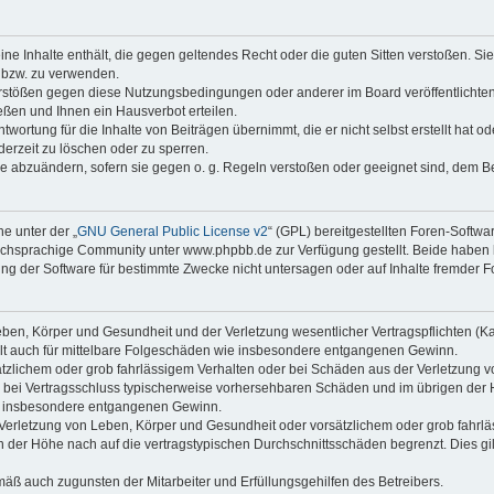
keine Inhalte enthält, die gegen geltendes Recht oder die guten Sitten verstoßen. Si
n bzw. zu verwenden.
erstößen gegen diese Nutzungsbedingungen oder anderer im Board veröffentlicht
ßen und Ihnen ein Hausverbot erteilen.
wortung für die Inhalte von Beiträgen übernimmt, die er nicht selbst erstellt hat 
derzeit zu löschen oder zu sperren.
äge abzuändern, sofern sie gegen o. g. Regeln verstoßen oder geeignet sind, dem 
e unter der „
GNU General Public License v2
“ (GPL) bereitgestellten Foren-Soft
chsprachige Community unter www.phpbb.de zur Verfügung gestellt. Beide haben ke
g der Software für bestimmte Zwecke nicht untersagen oder auf Inhalte fremder F
ben, Körper und Gesundheit und der Verletzung wesentlicher Vertragspflichten (Kard
gilt auch für mittelbare Folgeschäden wie insbesondere entgangenen Gewinn.
ätzlichem oder grob fahrlässigem Verhalten oder bei Schäden aus der Verletzung 
 die bei Vertragsschluss typischerweise vorhersehbaren Schäden und im übrigen de
wie insbesondere entgangenen Gewinn.
erletzung von Leben, Körper und Gesundheit oder vorsätzlichem oder grob fahrläs
der Höhe nach auf die vertragstypischen Durchschnittsschäden begrenzt. Dies gi
mäß auch zugunsten der Mitarbeiter und Erfüllungsgehilfen des Betreibers.