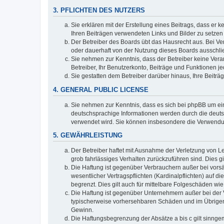
3. PFLICHTEN DES NUTZERS
Sie erklären mit der Erstellung eines Beitrags, dass er 
Ihren Beiträgen verwendeten Links und Bilder zu setze
Der Betreiber des Boards übt das Hausrecht aus. Bei V
oder dauerhaft von der Nutzung dieses Boards ausschlie
Sie nehmen zur Kenntnis, dass der Betreiber keine Verant
Betreiber, Ihr Benutzerkonto, Beiträge und Funktionen je
Sie gestatten dem Betreiber darüber hinaus, Ihre Beitr
4. GENERAL PUBLIC LICENSE
Sie nehmen zur Kenntnis, dass es sich bei phpBB um ein
deutschsprachige Informationen werden durch die deuts
verwendet wird. Sie können insbesondere die Verwendun
5. GEWÄHRLEISTUNG
Der Betreiber haftet mit Ausnahme der Verletzung von Le
grob fahrlässiges Verhalten zurückzuführen sind. Dies 
Die Haftung ist gegenüber Verbrauchern außer bei vors
wesentlicher Vertragspflichten (Kardinalpflichten) auf
begrenzt. Dies gilt auch für mittelbare Folgeschäden 
Die Haftung ist gegenüber Unternehmern außer bei der V
typischerweise vorhersehbaren Schäden und im Übrigen 
Gewinn.
Die Haftungsbegrenzung der Absätze a bis c gilt sinnge