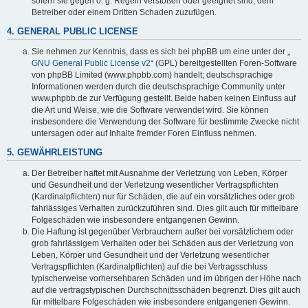
sofern sie gegen o. g. Regeln verstoßen oder geeignet sind, dem
Betreiber oder einem Dritten Schaden zuzufügen.
4. GENERAL PUBLIC LICENSE
Sie nehmen zur Kenntnis, dass es sich bei phpBB um eine unter der „
GNU General Public License v2
“ (GPL) bereitgestellten Foren-Software
von phpBB Limited (www.phpbb.com) handelt; deutschsprachige
Informationen werden durch die deutschsprachige Community unter
www.phpbb.de zur Verfügung gestellt. Beide haben keinen Einfluss auf
die Art und Weise, wie die Software verwendet wird. Sie können
insbesondere die Verwendung der Software für bestimmte Zwecke nicht
untersagen oder auf Inhalte fremder Foren Einfluss nehmen.
5. GEWÄHRLEISTUNG
Der Betreiber haftet mit Ausnahme der Verletzung von Leben, Körper
und Gesundheit und der Verletzung wesentlicher Vertragspflichten
(Kardinalpflichten) nur für Schäden, die auf ein vorsätzliches oder grob
fahrlässiges Verhalten zurückzuführen sind. Dies gilt auch für mittelbare
Folgeschäden wie insbesondere entgangenen Gewinn.
Die Haftung ist gegenüber Verbrauchern außer bei vorsätzlichem oder
grob fahrlässigem Verhalten oder bei Schäden aus der Verletzung von
Leben, Körper und Gesundheit und der Verletzung wesentlicher
Vertragspflichten (Kardinalpflichten) auf die bei Vertragsschluss
typischerweise vorhersehbaren Schäden und im übrigen der Höhe nach
auf die vertragstypischen Durchschnittsschäden begrenzt. Dies gilt auch
für mittelbare Folgeschäden wie insbesondere entgangenen Gewinn.