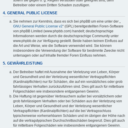
sofern sie gegen o. g. Regeln verstoßen oder geeignet sind, dem
Betreiber oder einem Dritten Schaden zuzufügen.
4. GENERAL PUBLIC LICENSE
Sie nehmen zur Kenntnis, dass es sich bei phpBB um eine unter der „
GNU General Public License v2
“ (GPL) bereitgestellten Foren-Software
von phpBB Limited (www.phpbb.com) handelt; deutschsprachige
Informationen werden durch die deutschsprachige Community unter
www.phpbb.de zur Verfügung gestellt. Beide haben keinen Einfluss auf
die Art und Weise, wie die Software verwendet wird. Sie können
insbesondere die Verwendung der Software für bestimmte Zwecke nicht
untersagen oder auf Inhalte fremder Foren Einfluss nehmen.
5. GEWÄHRLEISTUNG
Der Betreiber haftet mit Ausnahme der Verletzung von Leben, Körper
und Gesundheit und der Verletzung wesentlicher Vertragspflichten
(Kardinalpflichten) nur für Schäden, die auf ein vorsätzliches oder grob
fahrlässiges Verhalten zurückzuführen sind. Dies gilt auch für mittelbare
Folgeschäden wie insbesondere entgangenen Gewinn.
Die Haftung ist gegenüber Verbrauchern außer bei vorsätzlichem oder
grob fahrlässigem Verhalten oder bei Schäden aus der Verletzung von
Leben, Körper und Gesundheit und der Verletzung wesentlicher
Vertragspflichten (Kardinalpflichten) auf die bei Vertragsschluss
typischerweise vorhersehbaren Schäden und im übrigen der Höhe nach
auf die vertragstypischen Durchschnittsschäden begrenzt. Dies gilt auch
für mittelbare Folgeschäden wie insbesondere entgangenen Gewinn.