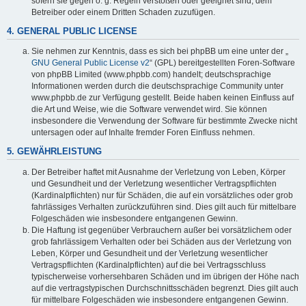
sofern sie gegen o. g. Regeln verstoßen oder geeignet sind, dem
Betreiber oder einem Dritten Schaden zuzufügen.
4. GENERAL PUBLIC LICENSE
Sie nehmen zur Kenntnis, dass es sich bei phpBB um eine unter der „
GNU General Public License v2
“ (GPL) bereitgestellten Foren-Software
von phpBB Limited (www.phpbb.com) handelt; deutschsprachige
Informationen werden durch die deutschsprachige Community unter
www.phpbb.de zur Verfügung gestellt. Beide haben keinen Einfluss auf
die Art und Weise, wie die Software verwendet wird. Sie können
insbesondere die Verwendung der Software für bestimmte Zwecke nicht
untersagen oder auf Inhalte fremder Foren Einfluss nehmen.
5. GEWÄHRLEISTUNG
Der Betreiber haftet mit Ausnahme der Verletzung von Leben, Körper
und Gesundheit und der Verletzung wesentlicher Vertragspflichten
(Kardinalpflichten) nur für Schäden, die auf ein vorsätzliches oder grob
fahrlässiges Verhalten zurückzuführen sind. Dies gilt auch für mittelbare
Folgeschäden wie insbesondere entgangenen Gewinn.
Die Haftung ist gegenüber Verbrauchern außer bei vorsätzlichem oder
grob fahrlässigem Verhalten oder bei Schäden aus der Verletzung von
Leben, Körper und Gesundheit und der Verletzung wesentlicher
Vertragspflichten (Kardinalpflichten) auf die bei Vertragsschluss
typischerweise vorhersehbaren Schäden und im übrigen der Höhe nach
auf die vertragstypischen Durchschnittsschäden begrenzt. Dies gilt auch
für mittelbare Folgeschäden wie insbesondere entgangenen Gewinn.