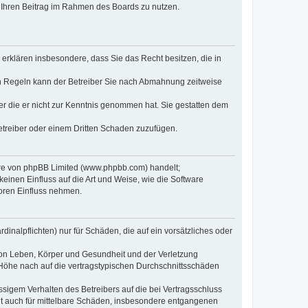
t, Ihren Beitrag im Rahmen des Boards zu nutzen.
e erklären insbesondere, dass Sie das Recht besitzen, die in
en Regeln kann der Betreiber Sie nach Abmahnung zeitweise
oder die er nicht zur Kenntnis genommen hat. Sie gestatten dem
Betreiber oder einem Dritten Schaden zuzufügen.
ware von phpBB Limited (www.phpbb.com) handelt;
inen Einfluss auf die Art und Weise, wie die Software
oren Einfluss nehmen.
inalpflichten) nur für Schäden, die auf ein vorsätzliches oder
von Leben, Körper und Gesundheit und der Verletzung
r Höhe nach auf die vertragstypischen Durchschnittsschäden
sigem Verhalten des Betreibers auf die bei Vertragsschluss
lt auch für mittelbare Schäden, insbesondere entgangenen