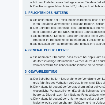
Mit dem Erstellen eines Beitrags erteilen Sie dem Betre
Das Nutzungsrecht nach Punkt 2, Unterpunkt a bleibt 
3. PFLICHTEN DES NUTZERS
Sie erklären mit der Erstellung eines Beitrags, dass er 
Ihren Beiträgen verwendeten Links und Bilder zu setze
Der Betreiber des Boards übt das Hausrecht aus. Bei V
oder dauerhaft von der Nutzung dieses Boards ausschlie
Sie nehmen zur Kenntnis, dass der Betreiber keine Verant
Betreiber, Ihr Benutzerkonto, Beiträge und Funktionen je
Sie gestatten dem Betreiber darüber hinaus, Ihre Beitr
4. GENERAL PUBLIC LICENSE
Sie nehmen zur Kenntnis, dass es sich bei phpBB um ein
deutschsprachige Informationen werden durch die deuts
verwendet wird. Sie können insbesondere die Verwendun
5. GEWÄHRLEISTUNG
Der Betreiber haftet mit Ausnahme der Verletzung von Le
grob fahrlässiges Verhalten zurückzuführen sind. Dies 
Die Haftung ist gegenüber Verbrauchern außer bei vors
wesentlicher Vertragspflichten (Kardinalpflichten) auf
begrenzt. Dies gilt auch für mittelbare Folgeschäden 
Die Haftung ist gegenüber Unternehmern außer bei der V
typischerweise vorhersehbaren Schäden und im Übrigen 