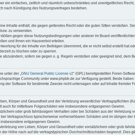
iber ein einfaches, zeitlich und räumlich unbeschränktes und unentgeltliches Rech
auch nach Kündigung des Nutzungsvertrages bestehen.
keine Inhalte enthält, die gegen geltendes Recht oder die guten Sitten verstoßen. Si
n bzw. zu verwenden.
erstößen gegen diese Nutzungsbedingungen oder anderer im Board veröffentlicht
ßen und Ihnen ein Hausverbot erteilen.
wortung für die Inhalte von Beiträgen übernimmt, die er nicht selbst erstellt hat 
derzeit zu löschen oder zu sperren.
äge abzuändern, sofern sie gegen o. g. Regeln verstoßen oder geeignet sind, dem 
e unter der „
GNU General Public License v2
“ (GPL) bereitgestellten Foren-Soft
chsprachige Community unter www.phpbb.de zur Verfügung gestellt. Beide haben ke
g der Software für bestimmte Zwecke nicht untersagen oder auf Inhalte fremder F
ben, Körper und Gesundheit und der Verletzung wesentlicher Vertragspflichten (Kard
gilt auch für mittelbare Folgeschäden wie insbesondere entgangenen Gewinn.
ätzlichem oder grob fahrlässigem Verhalten oder bei Schäden aus der Verletzung 
 die bei Vertragsschluss typischerweise vorhersehbaren Schäden und im übrigen de
wie insbesondere entgangenen Gewinn.
erletzung von Leben, Körper und Gesundheit oder vorsätzlichem oder grob fahrläs
der Höhe nach auf die vertragstypischen Durchschnittsschäden begrenzt. Dies gi