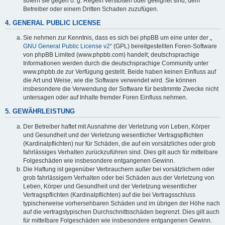
sofern sie gegen o. g. Regeln verstoßen oder geeignet sind, dem
Betreiber oder einem Dritten Schaden zuzufügen.
4. GENERAL PUBLIC LICENSE
Sie nehmen zur Kenntnis, dass es sich bei phpBB um eine unter der „
GNU General Public License v2
“ (GPL) bereitgestellten Foren-Software
von phpBB Limited (www.phpbb.com) handelt; deutschsprachige
Informationen werden durch die deutschsprachige Community unter
www.phpbb.de zur Verfügung gestellt. Beide haben keinen Einfluss auf
die Art und Weise, wie die Software verwendet wird. Sie können
insbesondere die Verwendung der Software für bestimmte Zwecke nicht
untersagen oder auf Inhalte fremder Foren Einfluss nehmen.
5. GEWÄHRLEISTUNG
Der Betreiber haftet mit Ausnahme der Verletzung von Leben, Körper
und Gesundheit und der Verletzung wesentlicher Vertragspflichten
(Kardinalpflichten) nur für Schäden, die auf ein vorsätzliches oder grob
fahrlässiges Verhalten zurückzuführen sind. Dies gilt auch für mittelbare
Folgeschäden wie insbesondere entgangenen Gewinn.
Die Haftung ist gegenüber Verbrauchern außer bei vorsätzlichem oder
grob fahrlässigem Verhalten oder bei Schäden aus der Verletzung von
Leben, Körper und Gesundheit und der Verletzung wesentlicher
Vertragspflichten (Kardinalpflichten) auf die bei Vertragsschluss
typischerweise vorhersehbaren Schäden und im übrigen der Höhe nach
auf die vertragstypischen Durchschnittsschäden begrenzt. Dies gilt auch
für mittelbare Folgeschäden wie insbesondere entgangenen Gewinn.