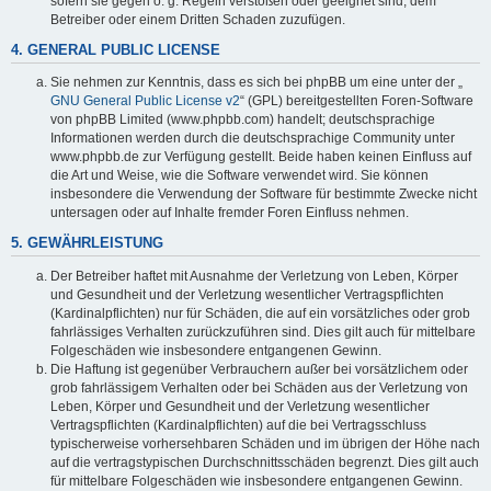
sofern sie gegen o. g. Regeln verstoßen oder geeignet sind, dem
Betreiber oder einem Dritten Schaden zuzufügen.
4. GENERAL PUBLIC LICENSE
Sie nehmen zur Kenntnis, dass es sich bei phpBB um eine unter der „
GNU General Public License v2
“ (GPL) bereitgestellten Foren-Software
von phpBB Limited (www.phpbb.com) handelt; deutschsprachige
Informationen werden durch die deutschsprachige Community unter
www.phpbb.de zur Verfügung gestellt. Beide haben keinen Einfluss auf
die Art und Weise, wie die Software verwendet wird. Sie können
insbesondere die Verwendung der Software für bestimmte Zwecke nicht
untersagen oder auf Inhalte fremder Foren Einfluss nehmen.
5. GEWÄHRLEISTUNG
Der Betreiber haftet mit Ausnahme der Verletzung von Leben, Körper
und Gesundheit und der Verletzung wesentlicher Vertragspflichten
(Kardinalpflichten) nur für Schäden, die auf ein vorsätzliches oder grob
fahrlässiges Verhalten zurückzuführen sind. Dies gilt auch für mittelbare
Folgeschäden wie insbesondere entgangenen Gewinn.
Die Haftung ist gegenüber Verbrauchern außer bei vorsätzlichem oder
grob fahrlässigem Verhalten oder bei Schäden aus der Verletzung von
Leben, Körper und Gesundheit und der Verletzung wesentlicher
Vertragspflichten (Kardinalpflichten) auf die bei Vertragsschluss
typischerweise vorhersehbaren Schäden und im übrigen der Höhe nach
auf die vertragstypischen Durchschnittsschäden begrenzt. Dies gilt auch
für mittelbare Folgeschäden wie insbesondere entgangenen Gewinn.