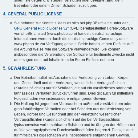
sofern sie gegen o. g. Regeln verstoßen oder geeignet sind, dem
Betreiber oder einem Dritten Schaden zuzufügen.
4. GENERAL PUBLIC LICENSE
Sie nehmen zur Kenntnis, dass es sich bei phpBB um eine unter der „
GNU General Public License v2
“ (GPL) bereitgestellten Foren-Software
von phpBB Limited (www.phpbb.com) handelt; deutschsprachige
Informationen werden durch die deutschsprachige Community unter
www.phpbb.de zur Verfügung gestellt. Beide haben keinen Einfluss auf
die Art und Weise, wie die Software verwendet wird. Sie können
insbesondere die Verwendung der Software für bestimmte Zwecke nicht
untersagen oder auf Inhalte fremder Foren Einfluss nehmen.
5. GEWÄHRLEISTUNG
Der Betreiber haftet mit Ausnahme der Verletzung von Leben, Körper
und Gesundheit und der Verletzung wesentlicher Vertragspflichten
(Kardinalpflichten) nur für Schäden, die auf ein vorsätzliches oder grob
fahrlässiges Verhalten zurückzuführen sind. Dies gilt auch für mittelbare
Folgeschäden wie insbesondere entgangenen Gewinn.
Die Haftung ist gegenüber Verbrauchern außer bei vorsätzlichem oder
grob fahrlässigem Verhalten oder bei Schäden aus der Verletzung von
Leben, Körper und Gesundheit und der Verletzung wesentlicher
Vertragspflichten (Kardinalpflichten) auf die bei Vertragsschluss
typischerweise vorhersehbaren Schäden und im übrigen der Höhe nach
auf die vertragstypischen Durchschnittsschäden begrenzt. Dies gilt auch
für mittelbare Folgeschäden wie insbesondere entgangenen Gewinn.