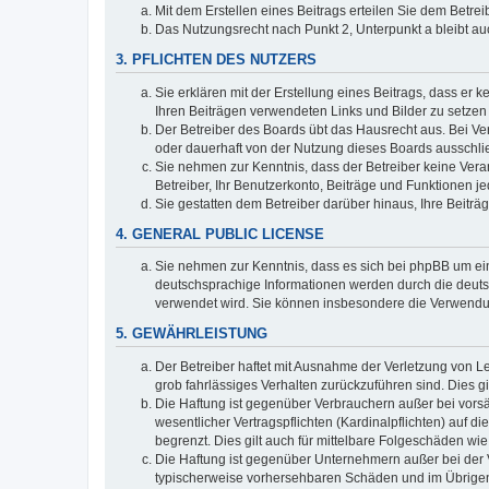
Mit dem Erstellen eines Beitrags erteilen Sie dem Betre
Das Nutzungsrecht nach Punkt 2, Unterpunkt a bleibt 
3. PFLICHTEN DES NUTZERS
Sie erklären mit der Erstellung eines Beitrags, dass er 
Ihren Beiträgen verwendeten Links und Bilder zu setze
Der Betreiber des Boards übt das Hausrecht aus. Bei V
oder dauerhaft von der Nutzung dieses Boards ausschlie
Sie nehmen zur Kenntnis, dass der Betreiber keine Verant
Betreiber, Ihr Benutzerkonto, Beiträge und Funktionen je
Sie gestatten dem Betreiber darüber hinaus, Ihre Beitr
4. GENERAL PUBLIC LICENSE
Sie nehmen zur Kenntnis, dass es sich bei phpBB um ein
deutschsprachige Informationen werden durch die deuts
verwendet wird. Sie können insbesondere die Verwendun
5. GEWÄHRLEISTUNG
Der Betreiber haftet mit Ausnahme der Verletzung von Le
grob fahrlässiges Verhalten zurückzuführen sind. Dies 
Die Haftung ist gegenüber Verbrauchern außer bei vors
wesentlicher Vertragspflichten (Kardinalpflichten) auf
begrenzt. Dies gilt auch für mittelbare Folgeschäden 
Die Haftung ist gegenüber Unternehmern außer bei der V
typischerweise vorhersehbaren Schäden und im Übrigen 