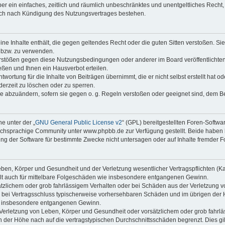
iber ein einfaches, zeitlich und räumlich unbeschränktes und unentgeltliches Rech
auch nach Kündigung des Nutzungsvertrages bestehen.
keine Inhalte enthält, die gegen geltendes Recht oder die guten Sitten verstoßen. Si
n bzw. zu verwenden.
erstößen gegen diese Nutzungsbedingungen oder anderer im Board veröffentlicht
ßen und Ihnen ein Hausverbot erteilen.
wortung für die Inhalte von Beiträgen übernimmt, die er nicht selbst erstellt hat 
derzeit zu löschen oder zu sperren.
äge abzuändern, sofern sie gegen o. g. Regeln verstoßen oder geeignet sind, dem 
e unter der „
GNU General Public License v2
“ (GPL) bereitgestellten Foren-Soft
chsprachige Community unter www.phpbb.de zur Verfügung gestellt. Beide haben ke
g der Software für bestimmte Zwecke nicht untersagen oder auf Inhalte fremder F
ben, Körper und Gesundheit und der Verletzung wesentlicher Vertragspflichten (Kard
gilt auch für mittelbare Folgeschäden wie insbesondere entgangenen Gewinn.
ätzlichem oder grob fahrlässigem Verhalten oder bei Schäden aus der Verletzung 
 die bei Vertragsschluss typischerweise vorhersehbaren Schäden und im übrigen de
wie insbesondere entgangenen Gewinn.
erletzung von Leben, Körper und Gesundheit oder vorsätzlichem oder grob fahrläs
der Höhe nach auf die vertragstypischen Durchschnittsschäden begrenzt. Dies gi