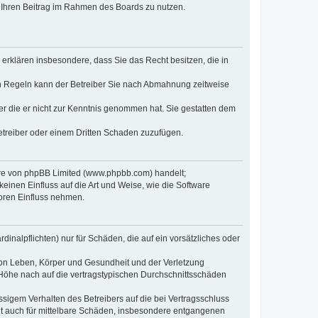
t, Ihren Beitrag im Rahmen des Boards zu nutzen.
e erklären insbesondere, dass Sie das Recht besitzen, die in
en Regeln kann der Betreiber Sie nach Abmahnung zeitweise
oder die er nicht zur Kenntnis genommen hat. Sie gestatten dem
Betreiber oder einem Dritten Schaden zuzufügen.
ware von phpBB Limited (www.phpbb.com) handelt;
inen Einfluss auf die Art und Weise, wie die Software
oren Einfluss nehmen.
inalpflichten) nur für Schäden, die auf ein vorsätzliches oder
von Leben, Körper und Gesundheit und der Verletzung
r Höhe nach auf die vertragstypischen Durchschnittsschäden
sigem Verhalten des Betreibers auf die bei Vertragsschluss
lt auch für mittelbare Schäden, insbesondere entgangenen