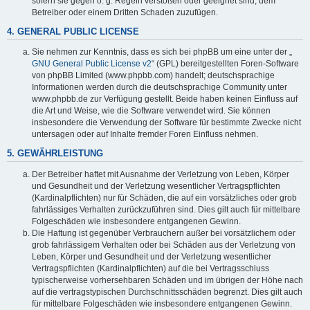
sofern sie gegen o. g. Regeln verstoßen oder geeignet sind, dem
Betreiber oder einem Dritten Schaden zuzufügen.
4. GENERAL PUBLIC LICENSE
Sie nehmen zur Kenntnis, dass es sich bei phpBB um eine unter der „
GNU General Public License v2
“ (GPL) bereitgestellten Foren-Software
von phpBB Limited (www.phpbb.com) handelt; deutschsprachige
Informationen werden durch die deutschsprachige Community unter
www.phpbb.de zur Verfügung gestellt. Beide haben keinen Einfluss auf
die Art und Weise, wie die Software verwendet wird. Sie können
insbesondere die Verwendung der Software für bestimmte Zwecke nicht
untersagen oder auf Inhalte fremder Foren Einfluss nehmen.
5. GEWÄHRLEISTUNG
Der Betreiber haftet mit Ausnahme der Verletzung von Leben, Körper
und Gesundheit und der Verletzung wesentlicher Vertragspflichten
(Kardinalpflichten) nur für Schäden, die auf ein vorsätzliches oder grob
fahrlässiges Verhalten zurückzuführen sind. Dies gilt auch für mittelbare
Folgeschäden wie insbesondere entgangenen Gewinn.
Die Haftung ist gegenüber Verbrauchern außer bei vorsätzlichem oder
grob fahrlässigem Verhalten oder bei Schäden aus der Verletzung von
Leben, Körper und Gesundheit und der Verletzung wesentlicher
Vertragspflichten (Kardinalpflichten) auf die bei Vertragsschluss
typischerweise vorhersehbaren Schäden und im übrigen der Höhe nach
auf die vertragstypischen Durchschnittsschäden begrenzt. Dies gilt auch
für mittelbare Folgeschäden wie insbesondere entgangenen Gewinn.