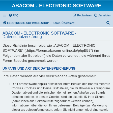
ABACOM - ELECTRONIC SOFTWARE
FAQ
Registrieren
Anmelden
S
ELECTRONIC-SOFWARE-SHOP
Foren-Übersicht
u
ABACOM - ELECTRONIC SOFTWARE -
c
Datenschutzerklärung
h
Diese Richtlinie beschreibt, wie „ABACOM - ELECTRONIC
e
SOFTWARE“ („https://forum.abacom-online.de/phpBB3“) (im
Folgenden „der Betreiber“) die Daten verwendet, die während Ihres
Foren-Besuchs gesammelt werden.
UMFANG UND ART DER DATENSPEICHERUNG
Ihre Daten werden auf vier verschiedene Arten gesammelt:
Die Forensoftware phpBB erstellt bei Ihrem Besuch des Boards mehrere
Cookies. Cookies sind kleine Textdateien, die Ihr Browser als temporäre
Dateien ablegt und die zwischen den einzelnen Aufrufen des Boards
erhalten bleiben. In diesen Cookies sind die aktuelle ID Ihrer Sitzung
(damit Ihnen alle Seitenaufrufe zugeordnet werden können),
Informationen über die von Ihnen gelesenen Beiträge (zur Markierung
dieser als gelesen/ungelesen; sofern Sie nicht angemeldet sind) sowie