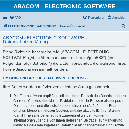
ABACOM - ELECTRONIC SOFTWARE
FAQ
Registrieren
Anmelden
S
ELECTRONIC-SOFWARE-SHOP
Foren-Übersicht
u
ABACOM - ELECTRONIC SOFTWARE -
c
Datenschutzerklärung
h
Diese Richtlinie beschreibt, wie „ABACOM - ELECTRONIC
e
SOFTWARE“ („https://forum.abacom-online.de/phpBB3“) (im
Folgenden „der Betreiber“) die Daten verwendet, die während Ihres
Foren-Besuchs gesammelt werden.
UMFANG UND ART DER DATENSPEICHERUNG
Ihre Daten werden auf vier verschiedene Arten gesammelt:
Die Forensoftware phpBB erstellt bei Ihrem Besuch des Boards mehrere
Cookies. Cookies sind kleine Textdateien, die Ihr Browser als temporäre
Dateien ablegt und die zwischen den einzelnen Aufrufen des Boards
erhalten bleiben. In diesen Cookies sind die aktuelle ID Ihrer Sitzung
(damit Ihnen alle Seitenaufrufe zugeordnet werden können),
Informationen über die von Ihnen gelesenen Beiträge (zur Markierung
dieser als gelesen/ungelesen; sofern Sie nicht angemeldet sind) sowie